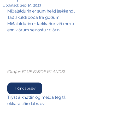
Updated:
Sep 19, 2023
Miðalaldurin er sum heild lækkandi. 
Tað skuldi boða frá góðum. 
Miðalaldurin er lækkaður við meira 
enn 2 árum seinastu 10 árini
(Grafur: BLUE FAROE ISLANDS)
Tíðindabræv
Trýst á knøttin og melda teg til 
okkara tíðindabræv