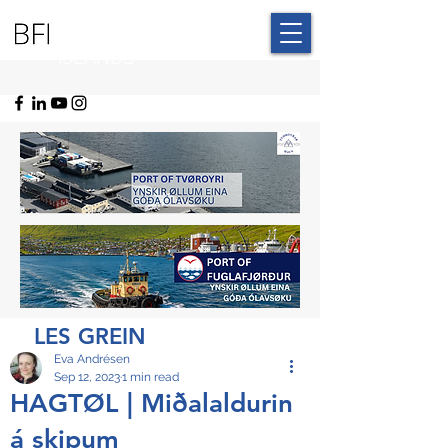
BLUE FAROE
ISLANDS
LES GREIN
Eva Andrésen
Sep 12, 2023
1 min read
HAGTØL | Miðalaldurin
á skipum