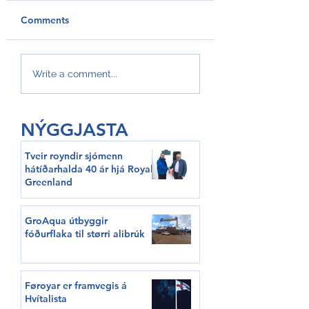
Comments
GroAqua útbyggir
Føroyar er framv
Write a comment...
fóðurflaka til størri
Hvítalista
alibrúk
NÝGGJASTA
Tveir royndir sjómenn
hátíðarhalda 40 ár hjá Royal
Greenland
GroAqua útbyggir
fóðurflaka til størri alibrúk
Føroyar er framvegis á
Hvítalista