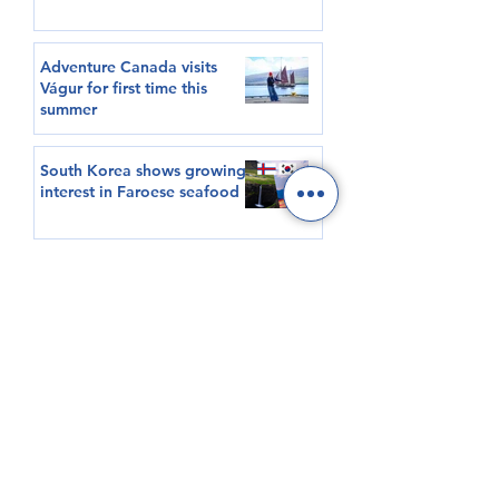
Adventure Canada visits
Vágur for first time this
summer
South Korea shows growing
interest in Faroese seafood
HØVUÐSEVNIR
Tíðindi
Samrøður
Video
Sjóvinnu KT