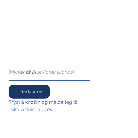
(
Myndir 📸 Blue Faroe Islands)
Tíðindabræv
Trýst á knøttin og melda teg til 
okkara tíðindabræv