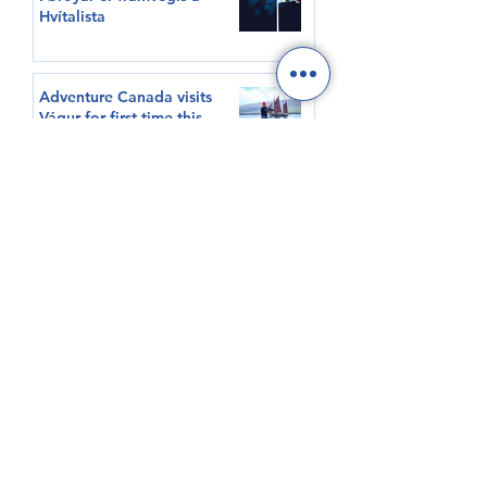
Hvítalista
Adventure Canada visits
Vágur for first time this
summer
South Korea shows growing
interest in Faroese seafood
HØVUÐSEVNIR
Tíðindi
Samrøður
Video
Sjóvinnu KT