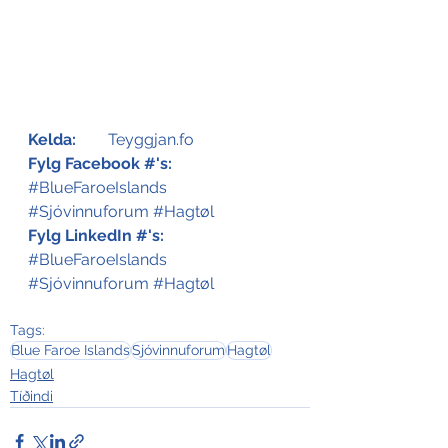
Kelda:
Teyggjan.fo   
Fylg Facebook #'s:
#BlueFaroeIslands
#Sjóvinnuforum
#Hagtøl
Fylg LinkedIn #'s:
#BlueFaroeIslands
#Sjóvinnuforum
#Hagtøl
Tags:
Blue Faroe Islands
Sjóvinnuforum
Hagtøl
Hagtøl
Tíðindi