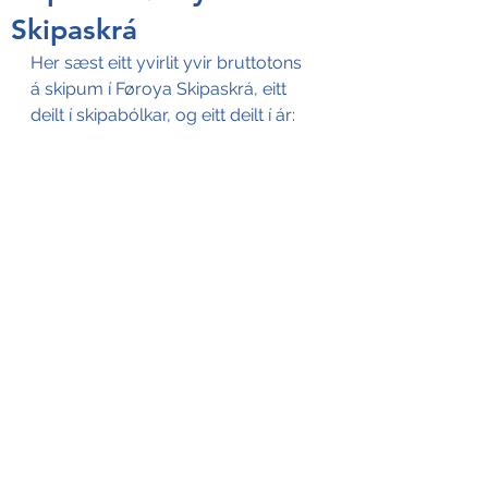
Skipaskrá
Her sæst eitt yvirlit yvir bruttotons 
á skipum í Føroya Skipaskrá, eitt 
deilt í skipabólkar, og eitt deilt í ár: