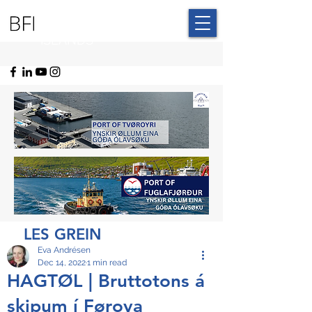
BLUE FAROE
ISLANDS
LES GREIN
Eva Andrésen
Dec 14, 2022
1 min read
HAGTØL | Bruttotons á
skipum í Føroya