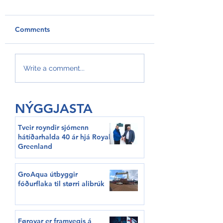
Comments
GroAqua útbyggir
Føroyar er framv
Write a comment...
fóðurflaka til størri
Hvítalista
alibrúk
NÝGGJASTA
Tveir royndir sjómenn
hátíðarhalda 40 ár hjá Royal
Greenland
GroAqua útbyggir
fóðurflaka til størri alibrúk
Føroyar er framvegis á