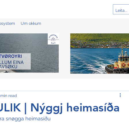
cosystem
Um okkum
 min read
IK | Nýggj heimasíða
era snøgga heimasíðu 