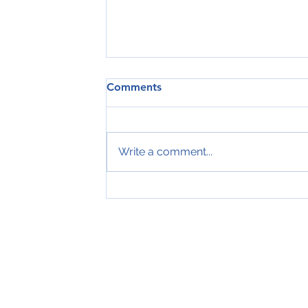
Comments
Write a comment...
Tveir royndir sjómenn hátíðarha
ár hjá Royal Greenland