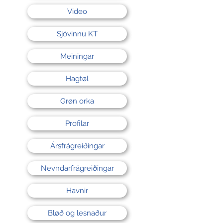
Video
Sjóvinnu KT
Meiningar
Hagtøl
Grøn orka
Profilar
Ársfrágreiðingar
Nevndarfrágreiðingar
Havnir
Bløð og lesnaður