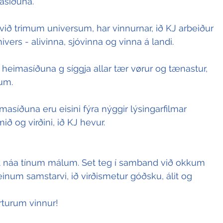
asíðuna. 
ið trimum universum, har vinnurnar, ið KJ arbeiður 
ivers - alivinna, sjóvinna og vinna á landi.
ja heimasíðuna g síggja allar tær vørur og tænastur, 
um. 
asíðuna eru eisini fýra nýggir lýsingarfilmar 
ið og virðini, ið KJ hevur.  
t náa tínum málum. Set teg í samband við okkum 
einum samstarvi, ið virðismetur góðsku, álit og 
rturum vinnur!