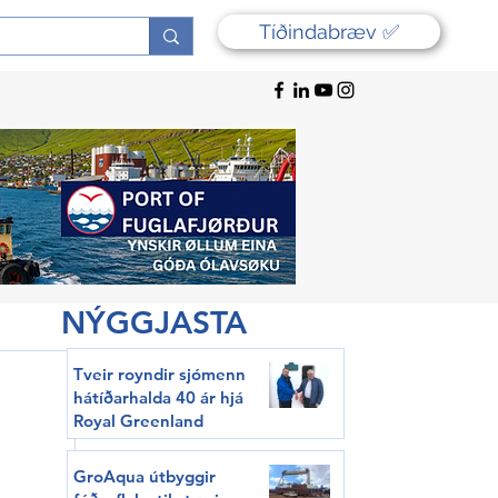
Tíðindabræv ✅
NÝGGJASTA
Tveir royndir sjómenn
hátíðarhalda 40 ár hjá
Royal Greenland
GroAqua útbyggir