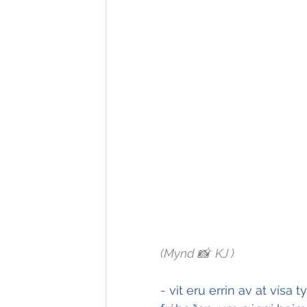
(Mynd 📸  KJ )
- vit eru errin av at vísa