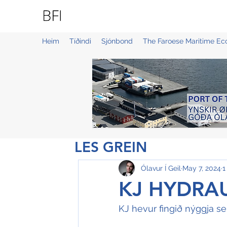
BLUE FAROE ISLANDS
Heim
Tíðindi
Sjónbond
The Faroese Maritime E
LES GREIN
Ólavur Í Geil
May 7, 2024
1
KJ HYDRAUL
KJ hevur fingið nýggja s