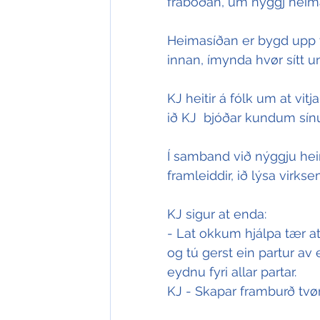
fráboðan, um nýggj heim
Heimasíðan er bygd upp v
innan, ímynda hvør sítt un
KJ heitir á fólk um at vit
ið KJ  bjóðar kundum sín
Í samband við nýggju heim
framleiddir, ið lýsa virksem
KJ sigur at enda:
- Lat okkum hjálpa tær a
og tú gerst ein partur av 
eydnu fyri allar partar.
KJ - Skapar framburð tvø