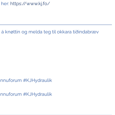
her: 
https://www.kj.fo/
t á knøttin og melda teg til okkara tíðindabræv
innuforum
#KJHydraulik
innuforum
#KJHydraulik