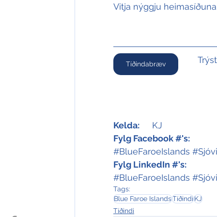
Vitja nýggju heimasíðuna 
Trýs
Tíðindabræv
Kelda:
KJ 
Fylg Facebook #'s:
#BlueFaroeIslands
#Sjóv
Fylg LinkedIn #'s:
#BlueFaroeIslands
#Sjóv
Tags:
Blue Faroe Islands
Tíðindi
KJ
Tíðindi