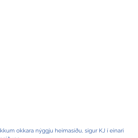
 tykkum okkara nýggju heimasíðu, sigur KJ í einari 