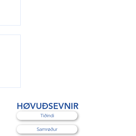
rri
HØVUÐSEVNIR
Tíðindi
Samrøður