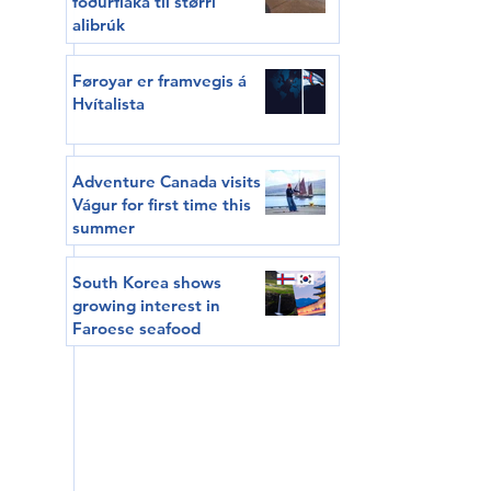
fóðurflaka til størri
alibrúk
Føroyar er framvegis á
Hvítalista
Adventure Canada visits
Vágur for first time this
summer
South Korea shows
growing interest in
Faroese seafood