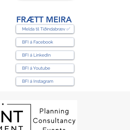
FRÆTT MEIRA
Melda til Tíðindabræv ✅
BFI á Facebook
BFI á LinkedIn
BFI á Youtube
BFI á Instagram