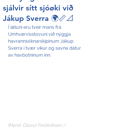
sjálvir sítt sjóøki við
Jákup Sverra 🌍📏📐
Í løtuni eru tveir mans frá 
Umhvørvisstovuni við nýggja 
havrannsóknarskipinum Jákup 
Sverra í tvær vikur og savna dátur 
av havbotninum inn.
(Mynd: Ólavur Frederiksen / 