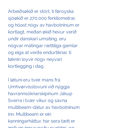
Arbeiðsøkið er stórt, tí føroyska 
sjóøkið er 270.000 ferkilometrar, 
og hóast nógv av havbotninum er 
kortlagt, meðan økið hevur verið 
undir danskari umsiting, eru 
nógvar mátingar rættiliga gamlar 
og eiga at verða endurtiknar, tí 
tøknin loyvir nógv neyvari 
kortlegging í dag.
Í løtuni eru tveir mans frá 
Umhvørvisstovuni við nýggja 
havrannsóknarskipinum Jákup 
Sverra í tvær vikur og savna 
multibeam-dátur av havbotninum 
inn. Multibeam er ein 
kanningarháttur, har sera tætt er 
ímillum innsavnaðu punktini, og 