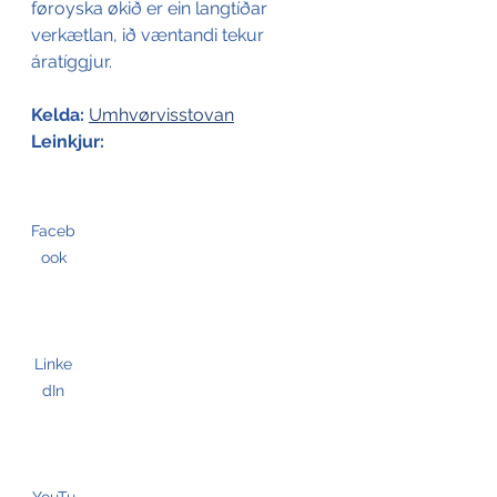
føroyska økið er ein langtíðar 
verkætlan, ið væntandi tekur 
áratíggjur. 
Kelda:
Umhvørvisstovan
Leinkjur:
Faceb
ook
Linke
dIn
YouTu