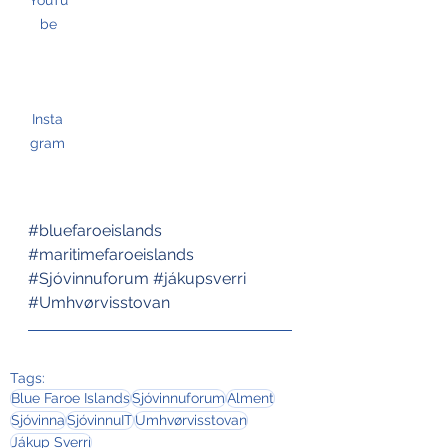
be
Insta
gram
#bluefaroeislands
#maritimefaroeislands
#Sjóvinnuforum
#jákupsverri
#Umhvørvisstovan
Tags:
Blue Faroe Islands
Sjóvinnuforum
Alment
Sjóvinna
SjóvinnuIT
Umhvørvisstovan
Jákup Sverri