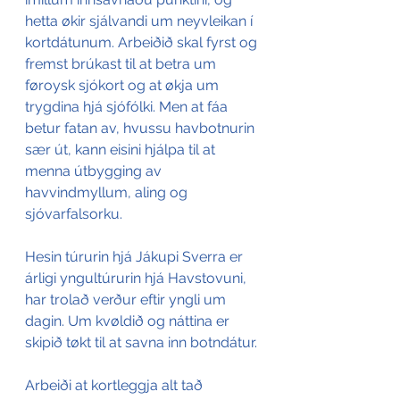
hetta økir sjálvandi um neyvleikan í 
kortdátunum. Arbeiðið skal fyrst og 
fremst brúkast til at betra um 
føroysk sjókort og at økja um 
trygdina hjá sjófólki. Men at fáa 
betur fatan av, hvussu havbotnurin 
sær út, kann eisini hjálpa til at 
menna útbygging av 
havvindmyllum, aling og 
sjóvarfalsorku.
Hesin túrurin hjá Jákupi Sverra er 
árligi yngultúrurin hjá Havstovuni, 
har trolað verður eftir yngli um 
dagin. Um kvøldið og náttina er 
skipið tøkt til at savna inn botndátur. 
Arbeiði at kortleggja alt tað 