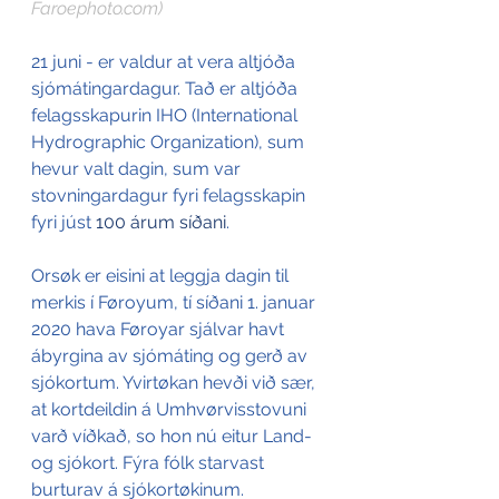
Faroephoto.com)
21 juni - er valdur at vera altjóða 
sjómátingardagur. Tað er altjóða 
felagsskapurin IHO (International 
Hydrographic Organization), sum 
hevur valt dagin, sum var 
stovningardagur fyri felagsskapin 
fyri júst 
100 árum síðani
. 
Orsøk er eisini at leggja dagin til 
merkis í Føroyum, tí síðani 1. januar 
2020 hava Føroyar sjálvar havt 
ábyrgina av sjómáting og gerð av 
sjókortum. Yvirtøkan hevði við sær, 
at kortdeildin á Umhvørvisstovuni 
varð víðkað, so hon nú eitur Land- 
og sjókort. Fýra fólk starvast 
burturav á sjókortøkinum.