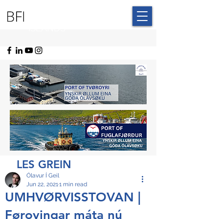
BLUE FAROE
ISLANDS
LES GREIN
Ólavur Í Geil
Jun 22, 2021
1 min read
UMHVØRVISSTOVAN |
Føroyingar máta nú