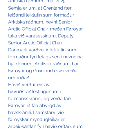
Arktiska ráðnum í mai 2025.
Semja er um, at Grønland fær 
leiðandi leiklutin sum formaður í 
Arktiska ráðnum, nevnt Senior 
Arctic Official Chair, meðan Føroyar 
taka við varasessinum, Deputy 
Senior Arctic Official Chair. 
Danmark varðveitir leiklutin sum 
formaður fyri felags sendinevndina 
hjá ríkinum í Arktiska ráðnum, har 
Føroyar og Grønland eisini verða 
umboðað. 
Havið verður ein av 
høvuðsraðfestingunum í 
formansskránni, og verða tað 
Føroyar, ið fáa ábyrgd av 
havskránni. Í samstarvi við 
føroyskar myndugleikar er 
arbeiðsætlan fyri havið orðað, sum 