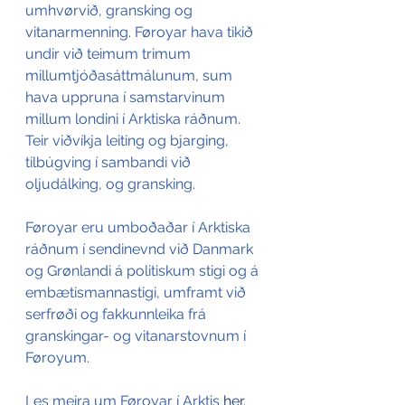
umhvørvið, gransking og 
vitanarmenning. Føroyar hava tikið 
undir við teimum trimum 
millumtjóðasáttmálunum, sum 
hava uppruna í samstarvinum 
millum londini í Arktiska ráðnum. 
Teir viðvíkja leiting og bjarging, 
tilbúgving í sambandi við 
oljudálking, og gransking.
Føroyar eru umboðaðar í Arktiska 
ráðnum í sendinevnd við Danmark 
og Grønlandi á politiskum stigi og á 
embætismannastigi, umframt við 
serfrøði og fakkunnleika frá 
granskingar- og vitanarstovnum í 
Føroyum.
Les meira um Føroyar í Arktis 
her
.