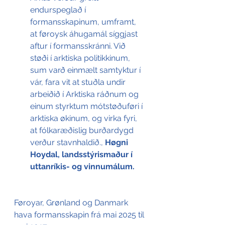
endurspeglað í 
formansskapinum, umframt, 
at føroysk áhugamál síggjast 
aftur í formansskránni. Við 
støði í arktiska politikkinum, 
sum varð einmælt samtyktur í 
vár, fara vit at stuðla undir 
arbeiðið í Arktiska ráðnum og 
einum styrktum mótstøðuføri í 
arktiska økinum, og virka fyri, 
at fólkaræðislig burðardygd 
verður stavnhaldið., 
Høgni 
Hoydal, landsstýrismaður í 
uttanríkis- og vinnumálum.
Føroyar, Grønland og Danmark 
hava formansskapin frá mai 2025 til 