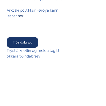
Arktiski politikkur Føroya kann 
lesast 
her
.
Tíðindabræv
Trýst á knøttin og melda teg til 
okkara tíðindabræv