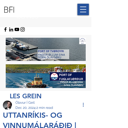
BLUE FAROE
ISLANDS
LES GREIN
Ólavur Í Geil
Dec 20, 2024
2 min read
UTTANRÍKIS- OG
VINNUMÁLARÁÐIÐ |