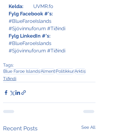
Kelda:
	UVMR.fo
Fylg Facebook #'s:
#BlueFaroeIslands
#Sjóvinnuforum
#Tíðindi
Fylg LinkedIn #'s:
#BlueFaroeIslands
#Sjóvinnuforum
#Tíðindi
Tags:
Blue Faroe Islands
Alment
Politikkur
Arktis
Tíðindi
See All
Recent Posts