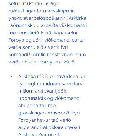
setur út í kortið, hvørjar 
raðfestingar formansskapurin 
ynskir, at arbeiðsbólkarnir í Arktiska 
ráðnum skulu arbeiða við komandi 
formansskeið. Fróðskaparsetur 
Føroya og aðrir viðkomandi partar 
verða somuleiðis vertir fyri 
komandi UArctic ráðstevnuni, sum 
verður hildin í Føroyum í 2026.
Arktiska ráðið er høvuðspallur 
fyri reglubundnum samstarvi 
millum arktiskar tjóðir, 
upprunafólk og viðkomandi 
áhugapartar, m.a. 
granskingarumhvørvið. Fyri 
Føroyar hevur tað verið 
avgerandi, at okkara støða í 
Arktis verður greitt 