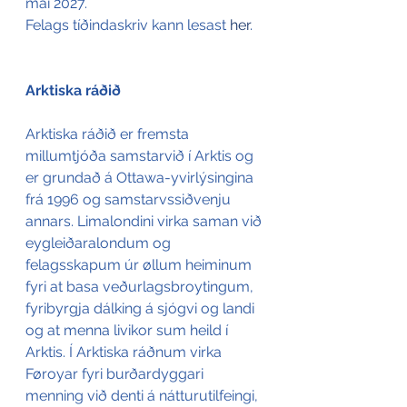
mai 2027.
Felags tíðindaskriv kann lesast 
her
.
Arktiska ráðið
Arktiska ráðið er fremsta 
millumtjóða samstarvið í Arktis og 
er grundað á Ottawa-yvirlýsingina 
frá 1996 og samstarvssiðvenju 
annars. Limalondini virka saman við 
eygleiðaralondum og 
felagsskapum úr øllum heiminum 
fyri at basa veðurlagsbroytingum, 
fyribyrgja dálking á sjógvi og landi 
og at menna livikor sum heild í 
Arktis. Í Arktiska ráðnum virka 
Føroyar fyri burðardyggari 
menning við denti á nátturutilfeingi, 