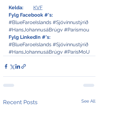
Kelda:
KVF
Fylg Facebook #'s:
#BlueFaroeIslands
#Sjóvinnustýrið
#HansJohannusáBrúgv
#Parismou
Fylg LinkedIn #'s:
#BlueFaroeIslands
#Sjóvinnustýrið
#HansJohannusáBrúgv
#ParisMoU
See All
Recent Posts