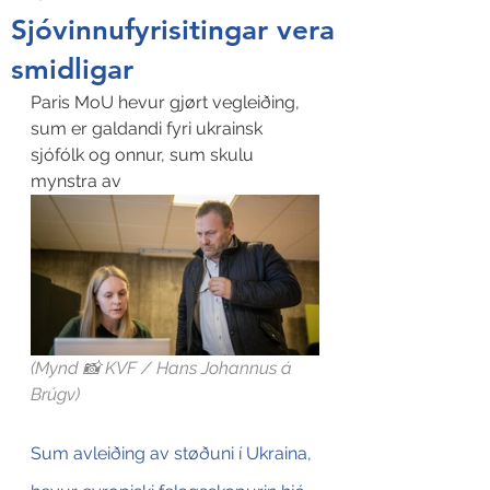
Sjóvinnufyrisitingar vera
smidligar
Paris MoU hevur gjørt vegleiðing, 
sum er galdandi fyri ukrainsk 
sjófólk og onnur, sum skulu 
mynstra av
(Mynd 📸 KVF / Hans Johannus á 
Brúgv)
Sum avleiðing av støðuni í Ukraina, 