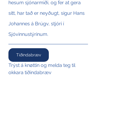
hesum sjónarmiði, og fer at gera 
sítt, har tað er neyðugt, sigur Hans 
Johannes á Brúgv, stjóri í 
Sjóvinnustýrinum.
Tíðindabræv
Trýst á knøttin og melda teg til 
okkara tíðindabræv