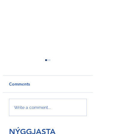
Comments
GroAqua útbyggir
Føroyar er framv
Write a comment...
fóðurflaka til størri
Hvítalista
alibrúk
NÝGGJASTA