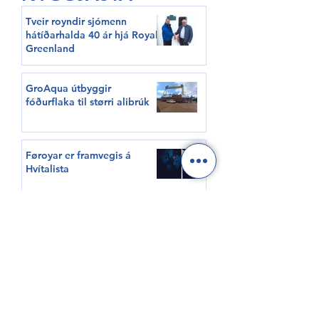
Tveir royndir sjómenn
hátíðarhalda 40 ár hjá Royal
Greenland
GroAqua útbyggir
fóðurflaka til størri alibrúk
Føroyar er framvegis á
Hvítalista
Adventure Canada visits
Vágur for first time this
summer
South Korea shows growing
interest in Faroese seafood