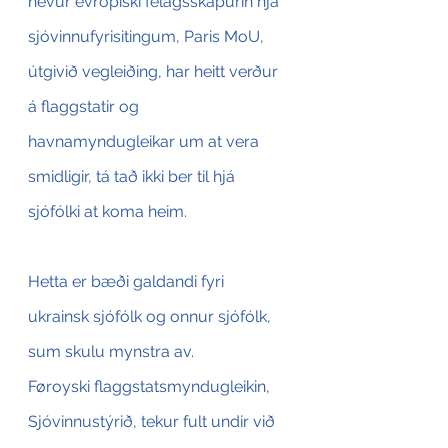
hevur evropiski felagsskapurin hjá 
sjóvinnufyrisitingum, Paris MoU, 
útgivið vegleiðing, har heitt verður 
á flaggstatir og 
havnamyndugleikar um at vera 
smidligir, tá tað ikki ber til hjá 
sjófólki at koma heim. 
Hetta er bæði galdandi fyri 
ukrainsk sjófólk og onnur sjófólk, 
sum skulu mynstra av.
Føroyski flaggstatsmyndugleikin, 
Sjóvinnustýrið, tekur fult undir við 