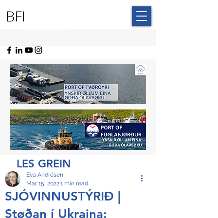
BLUE FAROE
ISLANDS
LES GREIN
Eva Andrésen
Mar 15, 2022
1 min read
SJÓVINNUSTÝRIÐ |
Støðan í Ukraina: