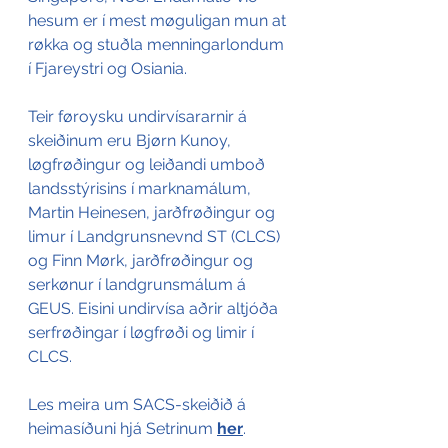
hesum er í mest møguligan mun at 
røkka og stuðla menningarlondum 
í Fjareystri og Osiania.
Teir føroysku undirvísararnir á 
skeiðinum eru Bjørn Kunoy, 
løgfrøðingur og leiðandi umboð 
landsstýrisins í marknamálum, 
Martin Heinesen, jarðfrøðingur og 
limur í Landgrunsnevnd ST (CLCS) 
og Finn Mørk, jarðfrøðingur og 
serkønur í landgrunsmálum á 
GEUS. Eisini undirvísa aðrir altjóða 
serfrøðingar í løgfrøði og limir í 
CLCS.
Les meira um SACS-skeiðið á 
heimasíðuni hjá Setrinum 
her
.