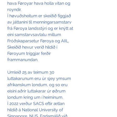
hava Føroyar hava holla vitan og 
royndir.
Í høvuðsheitum er skeiðið fíggjað 
av játtanini til menningarsamstarv 
frá Føroya landsstýri og er knýtt at 
eini samstarvsavtalu millum 
Fróðskaparsetur Føroya og AIIL.  
Skeiðið hevur verið hildið í 
Føroyum tríggjar ferðir 
frammanundan.
Umleið 25 av teimum 30 
luttakarunum eru úr sjey ymsum 
afrikanskum londum, og so eru 
eisini aðrir luttakarar úr øðrum 
londum kring um í heiminum.
Í 2022 verður SACS eftir ætlan 
hildið á National University of 
Singapore, NUS. Endamálið við 