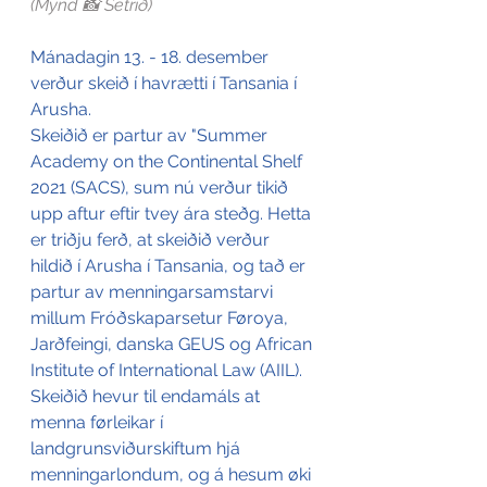
(Mynd 📸 Setrið) 
Mánadagin 13. - 18. desember 
verður skeið í havrætti í Tansania í 
Arusha.
Skeiðið er partur av "Summer 
Academy on the Continental Shelf 
2021 (SACS), sum nú verður tikið 
upp aftur eftir tvey ára steðg. Hetta 
er triðju ferð, at skeiðið verður 
hildið í Arusha í Tansania, og tað er 
partur av menningarsamstarvi 
millum Fróðskaparsetur Føroya, 
Jarðfeingi, danska GEUS og African 
Institute of International Law (AIIL).
Skeiðið hevur til endamáls at 
menna førleikar í 
landgrunsviðurskiftum hjá 
menningarlondum, og á hesum øki 