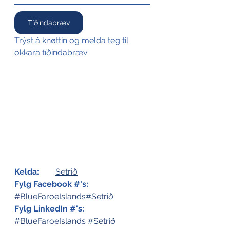
Tíðindabræv
Trýst á knøttin og melda teg til 
okkara tíðindabræv
Kelda:
Setrið
Fylg Facebook #'s:
#BlueFaroeIslands
#Setrið
Fylg LinkedIn #'s:
#BlueFaroeIslands
#Setrið