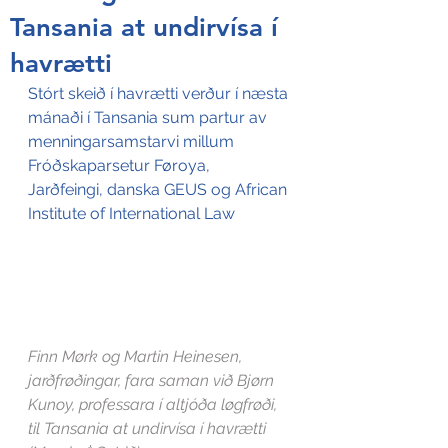
Tansania at undirvísa í
havrætti
Stórt skeið í havrætti verður í næsta 
mánaði í Tansania sum partur av 
menningarsamstarvi millum 
Fróðskaparsetur Føroya, 
Jarðfeingi, danska GEUS og African 
Institute of International Law
Finn Mørk og Martin Heinesen, 
jarðfrøðingar, fara saman við Bjørn 
Kunoy, professara í altjóða løgfrøði, 
til Tansania at undirvísa í havrætti 