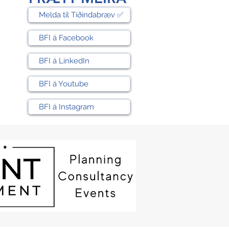
Melda til Tíðindabræv ✅
BFI á Facebook
BFI á LinkedIn
BFI á Youtube
BFI á Instagram