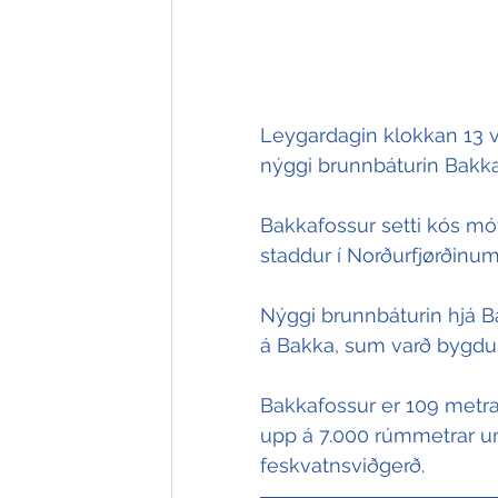
Leygardagin klokkan 13 v
nýggi brunnbáturin Bakkaf
Bakkafossur setti kós mót
staddur í Norðurfjørðinu
Nýggi brunnbáturin hjá Ba
á Bakka, sum varð bygdur
Bakkafossur er 109 metrar
upp á 7.000 rúmmetrar um
feskvatnsviðgerð.