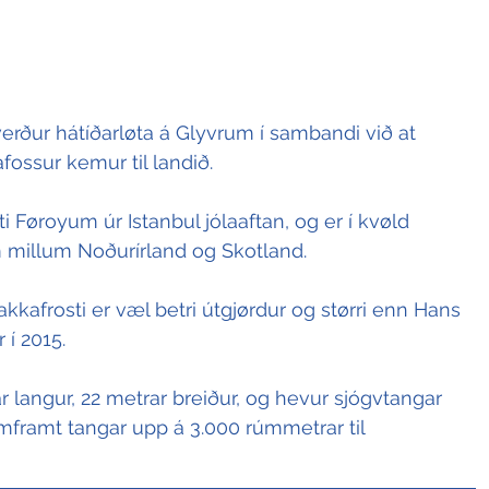
erður hátíðarløta á Glyvrum í sambandi við at 
ossur kemur til landið.
i Føroyum úr Istanbul jólaaftan, og er í kvøld 
m millum Noðurírland og Skotland.
kkafrosti er væl betri útgjørdur og størri enn Hans 
 í 2015.
 langur, 22 metrar breiður, og hevur sjógvtangar 
framt tangar upp á 3.000 rúmmetrar til 