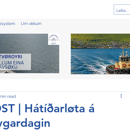
cosystem
Um okkum
 min read
 | Hátíðarløta á
ygardagin