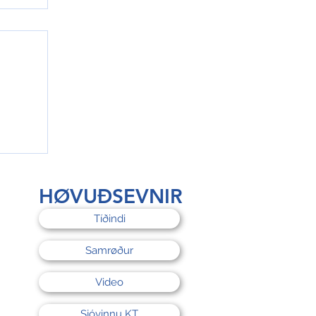
rri
HØVUÐSEVNIR
Tíðindi
Samrøður
Video
Sjóvinnu KT