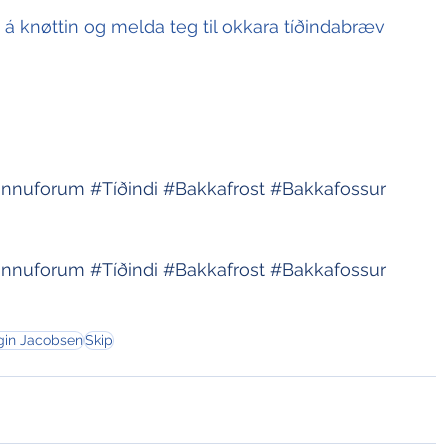
t á knøttin og melda teg til okkara tíðindabræv
innuforum
#Tíðindi
#Bakkafrost
#Bakkafossur
innuforum
#Tíðindi
#Bakkafrost
#Bakkafossur
gin Jacobsen
Skip