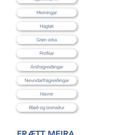
Meiningar
Hagtøl
Grøn orka
Profilar
Ársfrágreiðingar
Nevndarfrágreiðingar
Havnir
Bløð og lesnaður
FRÆTT MEIRA