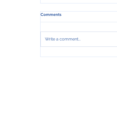
Comments
Write a comment...
Tveir royndir sjómenn hátíðarha
ár hjá Royal Greenland