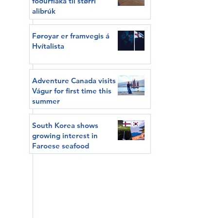
fóðurflaka til størri
alibrúk
Føroyar er framvegis á
Hvítalista
Adventure Canada visits
Vágur for first time this
summer
South Korea shows
growing interest in
Faroese seafood