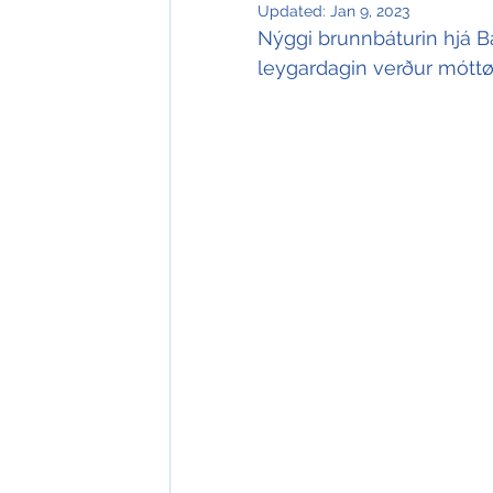
Updated:
Jan 9, 2023
Nýggi brunnbáturin hjá Bak
leygardagin verður móttø