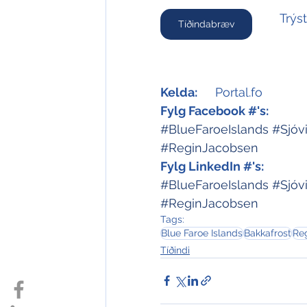
Trýs
Tíðindabræv
Kelda:
	Portal.fo 
Fylg Facebook #'s:
#BlueFaroeIslands
#Sjóv
#ReginJacobsen
Fylg LinkedIn #'s:
#BlueFaroeIslands
#Sjóv
#ReginJacobsen
Tags:
Blue Faroe Islands
Bakkafrost
Re
Tíðindi