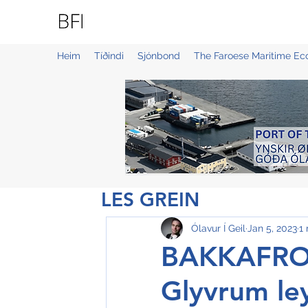
BLUE FAROE ISLANDS
Heim
Tíðindi
Sjónbond
The Faroese Maritime E
LES GREIN
Ólavur Í Geil
Jan 5, 2023
1
BAKKAFROST
Glyvrum le