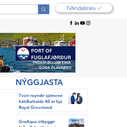
Tíðindabræv ✅
NÝGGJASTA
Tveir royndir sjómenn
hátíðarhalda 40 ár hjá
Royal Greenland
GroAqua útbyggir