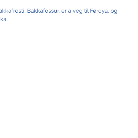
kafrosti, Bakkafossur, er á veg til Føroya, og 
ka.