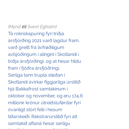
(Mynd 📸 Sverri Egholm)
Tá roknskapuring fyri triðja 
ársfjórðing 2021 varð lagdur fram, 
varð greitt frá lívfrøðiligum 
avbjóðingum í alingini í Skotlandi í 
triðja ársfjórðingi, og at hesar hildu 
fram í fjóðra ársfjóðringi.
Serliga tann trupla støðan í 
Skotlandi ávirkar fíggjarliga úrslitið 
hjá Bakkafrost samtakinum í 
oktober og november, og eru 174,6 
milliónir krónur útreiðsluførdar fyri 
óvanligt stórt felli í hesum 
tíðarskeiði. Rakstrarúrslitið fyri alt 
samtakið aftaná hesar serligu 