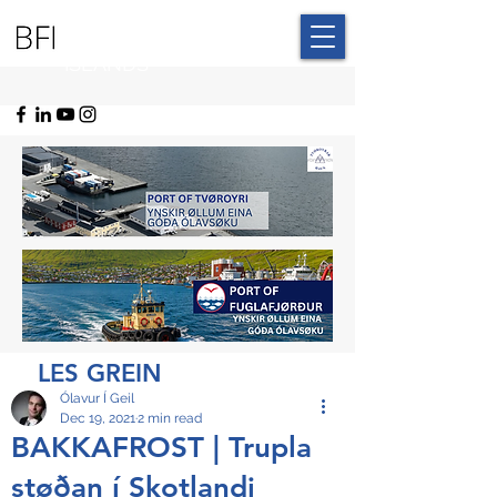
BLUE FAROE
ISLANDS
LES GREIN
Ólavur Í Geil
Dec 19, 2021
2 min read
BAKKAFROST | Trupla
støðan í Skotlandi