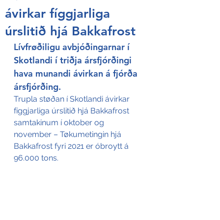
ávirkar fíggjarliga
úrslitið hjá Bakkafrost
Lívfrøðiligu avbjóðingarnar í 
Skotlandi í triðja ársfjórðingi 
hava munandi ávirkan á fjórða 
ársfjórðing.
Trupla støðan í Skotlandi ávirkar 
fíggjarliga úrslitið hjá Bakkafrost 
samtakinum í oktober og 
november – Tøkumetingin hjá 
Bakkafrost fyri 2021 er óbroytt á 
96.000 tons.