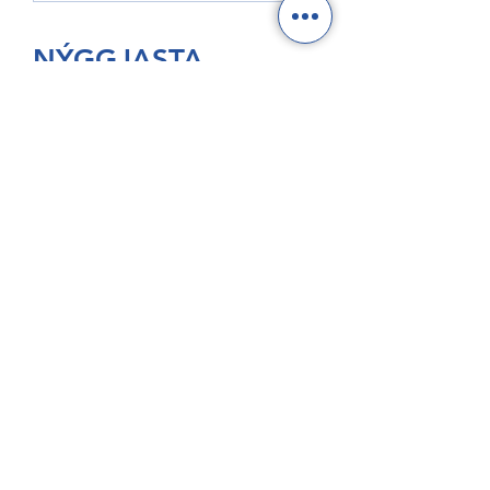
alibrúk
NÝGGJASTA
Tveir royndir sjómenn
hátíðarhalda 40 ár hjá Royal
Greenland
GroAqua útbyggir
fóðurflaka til størri alibrúk
Føroyar er framvegis á
Hvítalista
Adventure Canada visits
Vágur for first time this
summer