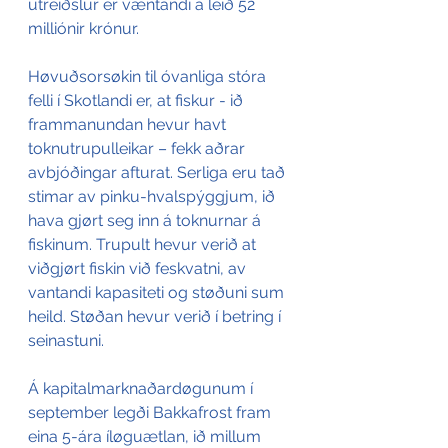
útreiðslur er væntandi á leið 52 
milliónir krónur.
Høvuðsorsøkin til óvanliga stóra 
felli í Skotlandi er, at fiskur - ið 
frammanundan hevur havt 
toknutrupulleikar – fekk aðrar 
avbjóðingar afturat. Serliga eru tað 
stimar av pinku-hvalspýggjum, ið 
hava gjørt seg inn á toknurnar á 
fiskinum. Trupult hevur verið at 
viðgjørt fiskin við feskvatni, av 
vantandi kapasiteti og støðuni sum 
heild. Støðan hevur verið í betring í 
seinastuni.
Á kapitalmarknaðardøgunum í 
september legði Bakkafrost fram 
eina 5-ára íløguætlan, ið millum 