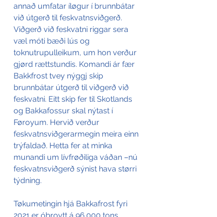
annað umfatar íløgur í brunnbátar 
við útgerð til feskvatnsviðgerð. 
Viðgerð við feskvatni riggar sera 
væl móti bæði lús og 
toknutrupulleikum, um hon verður 
gjørd rættstundis. Komandi ár fær 
Bakkfrost tvey nýggj skip 
brunnbátar útgerð til viðgerð við 
feskvatni. Eitt skip fer til Skotlands 
og Bakkafossur skal nýtast í 
Føroyum. Hervið verður 
feskvatnsviðgerarmegin meira einn 
trýfaldað. Hetta fer at minka 
munandi um lívfrøðiliga váðan –nú 
feskvatnsviðgerð sýnist hava størri 
týdning.
Tøkumetingin hjá Bakkafrost fyri 
2021 er óbroytt á 96.000 tons. 