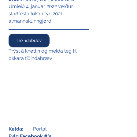
Umleið 4. januar 2022 verður 
staðfesta tøkan fyri 2021 
almannakunngjørd.
Tíðindabræv
Trýst á knøttin og melda teg til 
okkara tíðindabræv
Kelda:
	Portal
Fylg Facebook #'s: