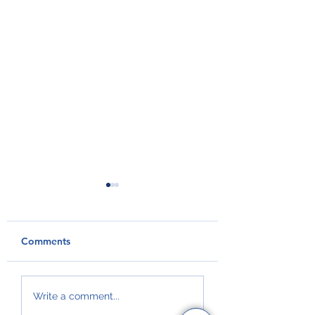
Comments
GroAqua útbyggir
Føroyar er framv
Write a comment...
fóðurflaka til størri
Hvítalista