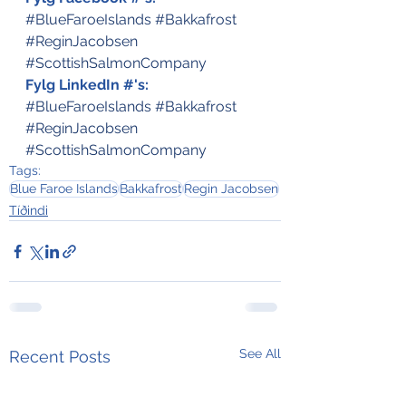
#BlueFaroeIslands
#Bakkafrost
#ReginJacobsen
#ScottishSalmonCompany
Fylg LinkedIn #'s:
#BlueFaroeIslands
#Bakkafrost
#ReginJacobsen
#ScottishSalmonCompany
Tags:
Blue Faroe Islands
Bakkafrost
Regin Jacobsen
Tíðindi
See All
Recent Posts