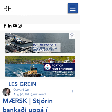
BLUE FAROE
ISLANDS
LES GREIN
Ólavur Í Geil
Aug 30, 2021
3 min read
MÆRSK | Stjórin
bankaði uppá í