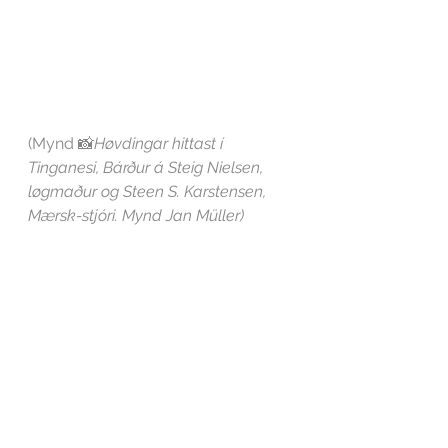
(Mynd 📸
Høvdingar hittast í 
Tinganesi, Bárður á Steig Nielsen, 
løgmaður og Steen S. Karstensen, 
Mærsk-stjóri. Mynd Jan Müller)