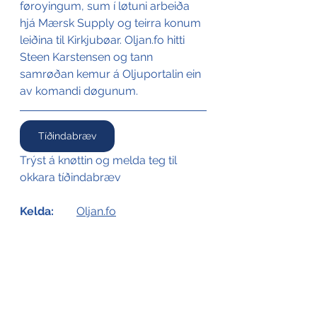
føroyingum, sum í løtuni arbeiða 
hjá Mærsk Supply og teirra konum 
leiðina til Kirkjubøar. Oljan.fo hitti 
Steen Karstensen og tann 
samrøðan kemur á Oljuportalin ein 
av komandi døgunum.
Tíðindabræv
Trýst á knøttin og melda teg til 
okkara tíðindabræv
Kelda:
Oljan.fo