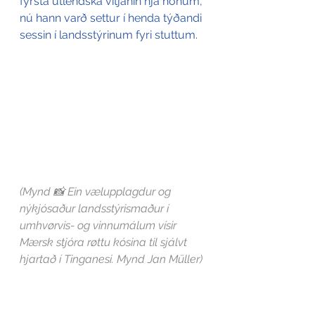
fyrsta útlendska vitjanin hjá honum, 
nú hann varð settur í henda týðandi 
sessin í landsstýrinum fyri stuttum.
(Mynd 📸 Ein vælupplagdur og 
nýkjósaður landsstýrismaður í 
umhvørvis- og vinnumálum vísir  
Mærsk stjóra røttu kósina til sjálvt 
hjartað í Tinganesi. Mynd Jan Müller)