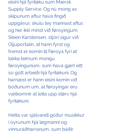
eisini hjá fyritøku sum Mærsk 
Supply Service. Og nú mong av 
skipunum aftur hava fingið 
uppgávur, skulu tey mannast aftur, 
og her ikki minst við føroyingum.
Steen Karstensen, stjóri sigur við 
Oljuportalin, at hann fyrst og 
fremst er komin til Føroya fyri at 
takka teimum mongu 
føroyingunum, sum hava gjørt eitt 
so gott arbeiði hjá fyritøkuni. Og 
harnæst er hann eisini komin við 
boðunum um, at føroyingar eru 
vælkomnir at leita upp størv hjá 
fyritøkuni.
Hetta var sjálvandi góður musikkur 
í oyrunum hjá løgmanni og 
vinnuráðharranum, sum báðir 