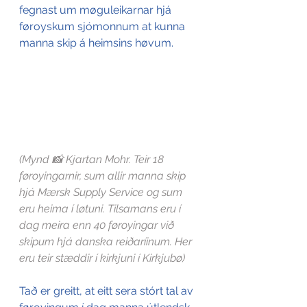
fegnast um møguleikarnar hjá 
føroyskum sjómonnum at kunna 
manna skip á heimsins høvum.
(Mynd 📸 Kjartan Mohr. Teir 18 
føroyingarnir, sum allir manna skip 
hjá Mærsk Supply Service og sum 
eru heima í løtuni. Tilsamans eru í 
dag meira enn 40 føroyingar við 
skipum hjá danska reiðaríinum. Her 
eru teir stæddir í kirkjuni í Kirkjubø)
Tað er greitt, at eitt sera stórt tal av 