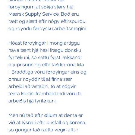
føroyingum at søkja størv hjá 
Mærsk Supply Service. Boð eru 
rætt og slætt eftir nógv eftirspurdu 
og royndu føroysku arbeiðsmegini.
Hóast føroyingar í mong ártíggu 
hava tænt hjá hesi frægu donsku 
fyritøkuni, so settu fyrst lækkandi 
oljuprísurin og eftir tað korona kíla 
í. Bráddliga vóru føroyingar eins og 
onnur noyddir til at finna sær 
arbeiði aðrastaðni, tó at nógvir 
teirra kortini framhaldandi vóru til 
arbeiðis hjá fyritøkuni.
Men nú tað eftir øllum at døma er 
við at lýsna í eftir prísfall og korona, 
so gongur tað rætta vegin aftur 