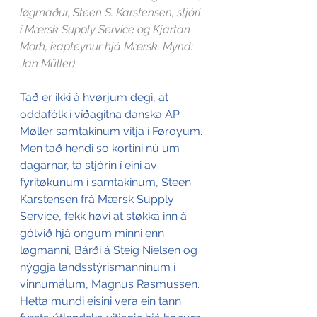
løgmaður, Steen S. Karstensen, stjóri 
í Mærsk Supply Service og Kjartan 
Morh, kapteynur hjá Mærsk. Mynd: 
Jan Müller)
Tað er ikki á hvørjum degi, at 
oddafólk í víðagitna danska AP 
Møller samtakinum vitja í Føroyum. 
Men tað hendi so kortini nú um 
dagarnar, tá stjórin í eini av 
fyritøkunum í samtakinum, Steen 
Karstensen frá Mærsk Supply 
Service, fekk høvi at støkka inn á 
gólvið hjá ongum minni enn 
løgmanni, Bárði á Steig Nielsen og 
nýggja landsstýrismanninum í 
vinnumálum, Magnus Rasmussen. 
Hetta mundi eisini vera ein tann 