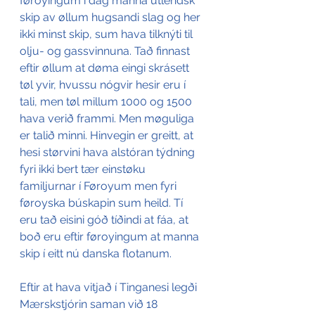
føroyingum í dag manna útlendsk 
skip av øllum hugsan
di slag og her 
ikki minst skip, sum hava tilknýti til 
olju- og gassvinnuna. Tað finnast 
eftir øllum at døma eingi skrásett 
tøl yvir, hvussu nógvir hesir eru í 
tali, men tøl millum 1000 og 1500 
hava verið frammi. Men møguliga 
er talið minni. Hinvegin er greitt, at 
hesi størvini hava alstóran týdning 
fyri ikki bert tær einstøku 
familjurnar í Føroyum men fyri 
føroyska búskapin sum heild. Tí 
eru tað eisini góð tíðindi at fáa, at 
boð eru eftir føroyingum at manna 
skip í eitt nú danska flotanum. 
Eftir at hava vitjað í Tinganesi legði 
Mærskstjórin saman við 18 