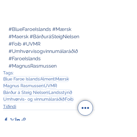
#BlueFaroeIslands
#Mærsk
#Maersk
#BárðuráSteigNielsen
#Foíb
#UVMR
#Umhvørvisogvinnumálaráðið
#FaroeIslands
#MagnusRasmussen
Tags:
Blue Faroe Islands
Alment
Mærsk
Magnus Rasmussen
UVMR
Bárður á Steig Nielsen
Landsstýrið
Umhvørvis- og vinnumálaráðið
Foíb
Tíðindi