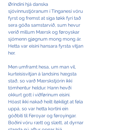
Ørindini hjá danska 
sjóvinnustjóranum í Tinganesi vóru 
fyrst og fremst at siga tøkk fyri tað 
sera góða samstarvið, sum hevur 
verið millum Mærsk og føroyskar 
sjómenn gjøgnum mong mong ár. 
Hetta var eisini hansara fyrsta vitjan 
her.
Men umframt hesa, um man vil, 
kurteisisvitjan á landsins hægsta 
stað, so varð Mærskstjórin ikki 
tómhentur heldur. Hann hevði 
okkurt gott í viðførinum eisini. 
Hóast ikki nakað heilt ítøkiligt at føla 
uppá, so var hetta kortini ein 
góðbiti til Føroyar og føroyingar. 
Boðini vóru rætt og slætt, at dyrnar 
standa nú aftur opnar hjá 