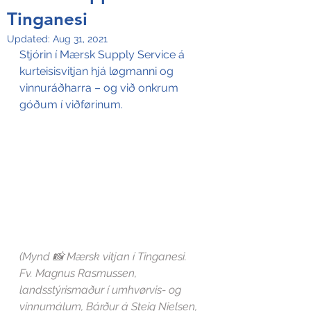
Tinganesi
Updated:
Aug 31, 2021
Stjórin í Mærsk Supply Service á 
kurteisisvitjan hjá løgmanni og 
vinnuráðharra – og við onkrum 
góðum í viðførinum.
(Mynd 📸 Mærsk vitjan í Tinganesi. 
Fv. Magnus Rasmussen, 
landsstýrismaður í umhvørvis- og 
vinnumálum, Bárður á Steig Nielsen, 