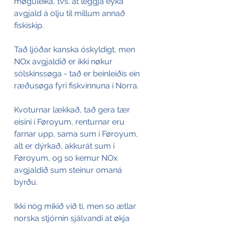
møguleika, tvs. at leggja eyka 
avgjald á olju til millum annað 
fiskiskip.
Tað ljóðar kanska óskyldigt, men 
NOx avgjaldið er ikki nøkur 
sólskinssøga - tað er beinleiðis ein 
ræðusøga fyri fiskvinnuna í Norra.
Kvoturnar lækkað, tað gera tær 
eisini í Føroyum, renturnar eru 
farnar upp, sama sum í Føroyum, 
alt er dýrkað, akkurát sum í 
Føroyum, og so kemur NOx 
avgjaldið sum steinur omaná 
byrðu.
Ikki nóg mikið við tí, men so ætlar 
norska stjórnin sjálvandi at økja 