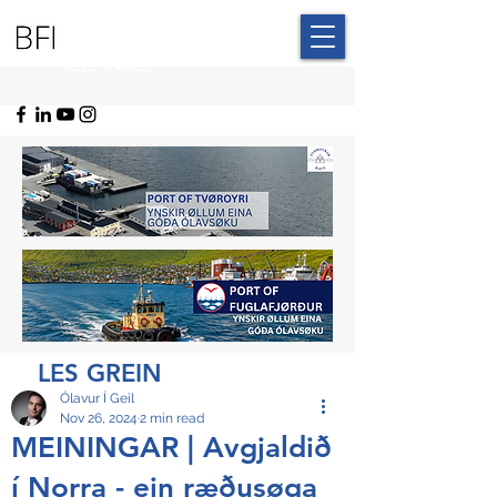
BLUE FAROE
ISLANDS
LES GREIN
Ólavur Í Geil
Nov 26, 2024
2 min read
MEININGAR | Avgjaldið
í Norra - ein ræðusøga