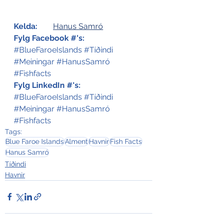
Kelda:
Hanus Samró
Fylg Facebook #'s:
#BlueFaroeIslands
#Tíðindi
#Meiningar
#HanusSamró
#Fishfacts
Fylg LinkedIn #'s:
#BlueFaroeIslands
#Tíðindi
#Meiningar
#HanusSamró
#Fishfacts
Tags:
Blue Faroe Islands
Alment
Havnir
Fish Facts
Hanus Samró
Tíðindi
Havnir