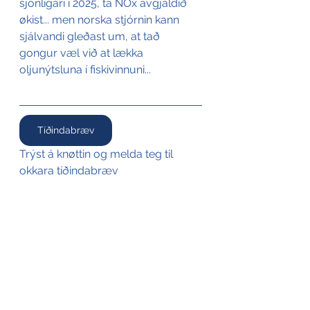
sjónligari í 2025, tá NOx avgjaldið 
økist... men norska stjórnin kann 
sjálvandi gleðast um, at tað 
gongur væl við at lækka 
oljunýtsluna í fiskivinnuni...
Tíðindabræv
Trýst á knøttin og melda teg til 
okkara tíðindabræv