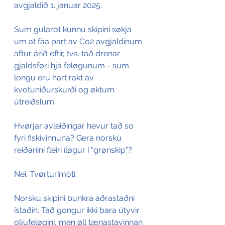
avgjaldið 1. januar 2025.
Sum gularót kunnu skipini søkja 
um at fáa part av Co2 avgjaldinum 
aftur árið eftir, tvs. tað drenar 
gjaldsføri hjá feløgunum - sum 
longu eru hart rakt av 
kvotuniðurskurði og øktum 
útreiðslum.
Hvørjar avleiðingar hevur tað so 
fyri fiskivinnuna? Gera norsku 
reiðaríini fleiri íløgur í "grønskip"?
Nei. Tvørturímóti.
Norsku skipini bunkra aðrastaðni 
ístaðin. Tað gongur ikki bara útyvir 
oljufeløgini, men øll tænastavinnan 