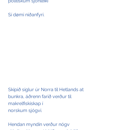
politiskum sjónleiki
Sí dømi niðanfyri.
Skipið siglur úr Norra til Hetlands at 
bunkra, áðrenn farið verður til 
makrelfiskiskap í 
norskum sjógvi.
Hendan myndin verður nógv 