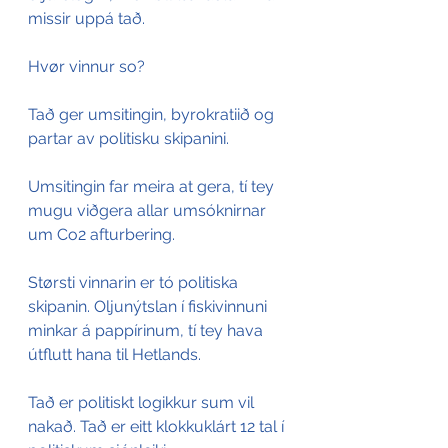
missir uppá tað.
Hvør vinnur so?
Tað ger umsitingin, byrokratiið og 
partar av politisku skipanini.
Umsitingin far meira at gera, tí tey 
mugu viðgera allar umsóknirnar 
um Co2 afturbering.
Størsti vinnarin er tó politiska 
skipanin. Oljunýtslan í fiskivinnuni 
minkar á pappírinum, tí tey hava 
útflutt hana til Hetlands.
Tað er politiskt logikkur sum vil 
nakað. Tað er eitt klokkuklárt 12 tal í 