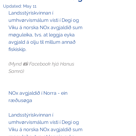
Updated:
May 11
Landsstýriskvinnan í 
umhvørvismálum vísti í Degi og 
Viku á norska NOx avgjaldið sum 
møguleika, tvs. at leggja eyka 
avgjald á olju til millum annað 
fiskiskip.
(Mynd 📸 Facebook hjá Hanus 
Samró)
NOx avgjaldið í Norra - ein 
ræðusøga
Landsstýriskvinnan í 
umhvørvismálum vísti í Degi og 
Viku á norska NOx avgjaldið sum 