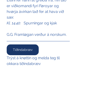
Eisini fer hann at greiða frá, hví tað 
er viðkomandi fyri Føroyar og 
hvørja ávirkan tað fer at hava við 
sær. 
Kl. 14.40:  
 Spurningar og kjak
G.G. Framløgan verður á norskum.
Tíðindabræv
Trýst á knøttin og melda teg til 
okkara tíðindabræv