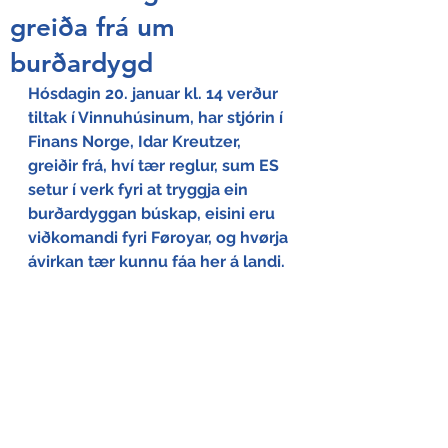
greiða frá um
burðardygd
Hósdagin 20. januar kl. 14 verður 
tiltak í Vinnuhúsinum, har stjórin í 
Finans Norge, Idar Kreutzer, 
greiðir frá, hví tær reglur, sum ES 
setur í verk fyri at tryggja ein 
burðardyggan búskap, eisini eru 
viðkomandi fyri Føroyar, og hvørja 
ávirkan tær kunnu fáa her á landi.