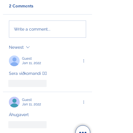
2 Comments
GroAqua útbyggir
Føroyar er framv
Write a comment...
fóðurflaka til størri
Hvítalista
alibrúk
Newest
Guest
Jan 11, 2022
Sera viðkomandi 👍🏻
Like
Reply
Guest
Jan 11, 2022
Áhugavert
Like
Reply