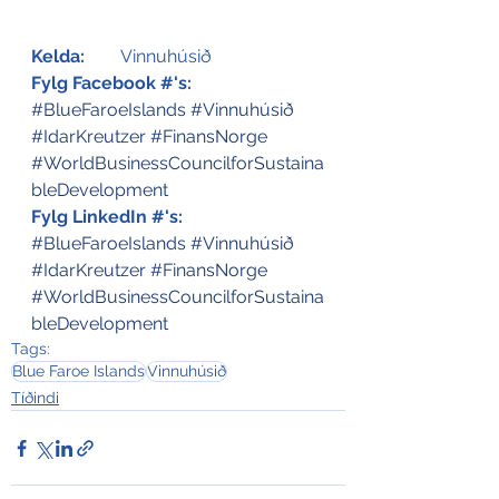
Kelda:
 	Vinnuhúsið
Fylg Facebook #'s:
#BlueFaroeIslands
#Vinnuhúsið
#IdarKreutzer
#FinansNorge
#WorldBusinessCouncilforSustaina
bleDevelopment
Fylg LinkedIn #'s:
#BlueFaroeIslands
#Vinnuhúsið
#IdarKreutzer
#FinansNorge
#WorldBusinessCouncilforSustaina
bleDevelopment
Tags:
Blue Faroe Islands
Vinnuhúsið
Tíðindi