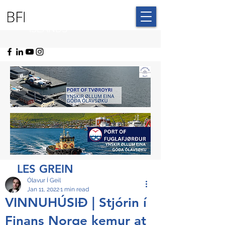
BLUE FAROE
ISLANDS
LES GREIN
Ólavur Í Geil
Jan 11, 2022
1 min read
VINNUHÚSIÐ | Stjórin í
Finans Norge kemur at