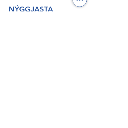
NÝGGJASTA
Tveir royndir sjómenn
hátíðarhalda 40 ár hjá Royal
Greenland
GroAqua útbyggir
fóðurflaka til størri alibrúk
Føroyar er framvegis á
Hvítalista
Adventure Canada visits
Vágur for first time this
summer
South Korea shows growing