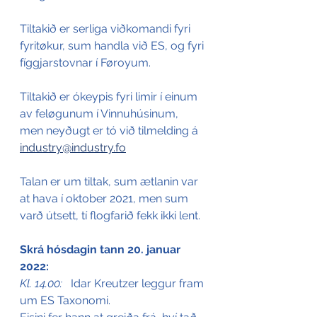
Tiltakið er serliga viðkomandi fyri 
fyritøkur, sum handla við ES, og fyri 
fíggjarstovnar í Føroyum.
Tiltakið er ókeypis fyri limir í einum 
av feløgunum í Vinnuhúsinum, 
men neyðugt er tó við tilmelding á 
industry@industry.fo
Talan er um tiltak, sum ætlanin var 
at hava í oktober 2021, men sum 
varð útsett, tí flogfarið fekk ikki lent.
Skrá hósdagin tann 20. januar 
2022:
Kl. 14.00:  
 Idar Kreutzer leggur fram 
um ES Taxonomi.