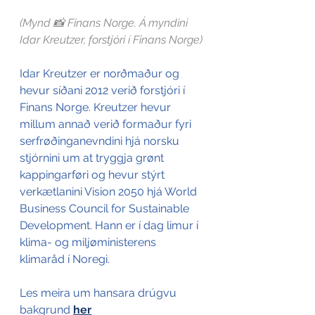
(Mynd 📸 Finans Norge. Á myndini 
Idar Kreutzer, forstjóri í Finans Norge)
Idar Kreutzer er norðmaður og 
hevur síðani 2012 verið forstjóri í 
Finans Norge. Kreutzer hevur 
millum annað verið formaður fyri 
serfrøðinganevndini hjá norsku 
stjórnini um at tryggja grønt 
kappingarføri og hevur stýrt 
verkætlanini Vision 2050 hjá World 
Business Council for Sustainable 
Development. Hann er í dag limur í 
klima- og miljøministerens 
klimaråd í Noregi. 
Les meira um hansara drúgvu 
bakgrund 
her