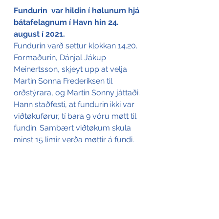
Fundurin  var hildin í hølunum hjá 
bátafelagnum í Havn hin 24. 
august í 2021.
Fundurin varð settur klokkan 14.20. 
Formaðurin, Dánjal Jákup 
Meinertsson, skjeyt upp at velja 
Martin Sonna Frederiksen til 
orðstýrara, og Martin Sonny játtaði. 
Hann staðfesti, at fundurin ikki var 
viðtøkuførur, tí bara 9 vóru møtt til 
fundin. Sambært viðtøkum skula 
minst 15 limir verða møttir á fundi.