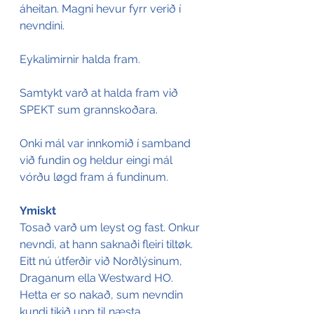
áheitan. Magni hevur fyrr verið í 
nevndini.
Eykalimirnir halda fram.
Samtykt varð at halda fram við 
SPEKT sum grannskoðara.
Onki mál var innkomið í samband 
við fundin og heldur eingi mál 
vórðu løgd fram á fundinum.
Ymiskt
Tosað varð um leyst og fast. Onkur 
nevndi, at hann saknaði fleiri tiltøk. 
Eitt nú útferðir við Norðlýsinum, 
Draganum ella Westward HO. 
Hetta er so nakað, sum nevndin 
kundi tikið upp til næsta 