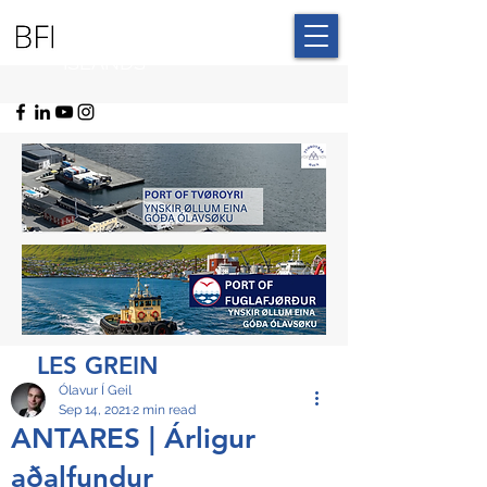
BLUE FAROE
ISLANDS
LES GREIN
Ólavur Í Geil
Sep 14, 2021
2 min read
ANTARES | Árligur
aðalfundur