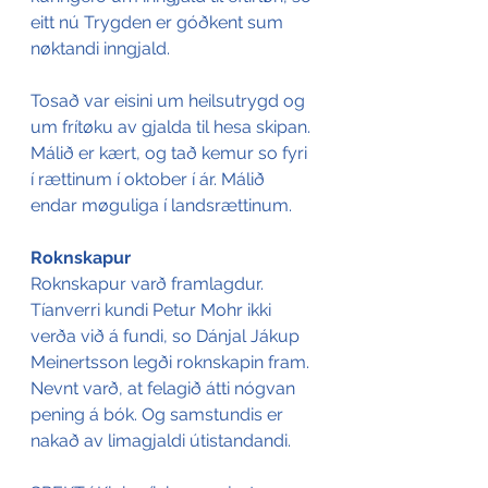
eitt nú Trygden er góðkent sum 
nøktandi inngjald.
Tosað var eisini um heilsutrygd og 
um frítøku av gjalda til hesa skipan. 
Málið er kært, og tað kemur so fyri 
í rættinum í oktober í ár. Málið 
endar møguliga í landsrættinum.
Roknskapur
Roknskapur varð framlagdur. 
Tíanverri kundi Petur Mohr ikki 
verða við á fundi, so Dánjal Jákup 
Meinertsson legði roknskapin fram. 
Nevnt varð, at felagið átti nógvan 
pening á bók. Og samstundis er 
nakað av limagjaldi útistandandi.