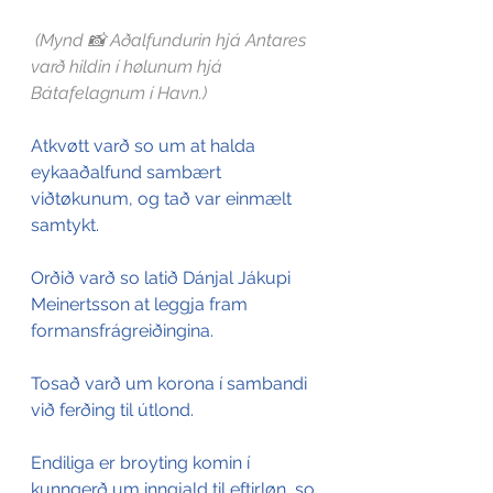
(Mynd 📸 Aðalfundurin hjá Antares 
varð hildin í hølunum hjá 
Bátafelagnum í Havn.)
Atkvøtt varð so um at halda 
eykaaðalfund sambært 
viðtøkunum, og tað var einmælt 
samtykt.
Orðið varð so latið Dánjal Jákupi 
Meinertsson at leggja fram 
formansfrágreiðingina.
Tosað varð um korona í sambandi 
við ferðing til útlond.
Endiliga er broyting komin í 
kunngerð um inngjald til eftirløn, so 