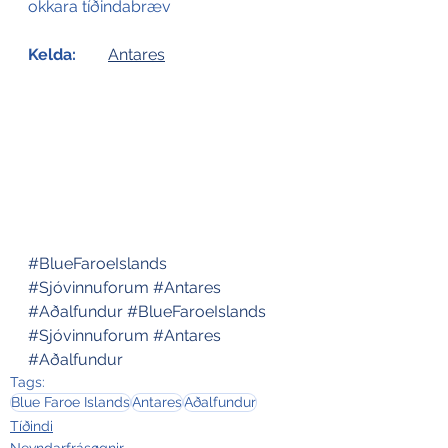
okkara tíðindabræv
Kelda: 
Antares
#BlueFaroeIslands
#Sjóvinnuforum
#Antares
#Aðalfundur
#BlueFaroeIslands
#Sjóvinnuforum
#Antares
#Aðalfundur
Tags:
Blue Faroe Islands
Antares
Aðalfundur
Tíðindi
Nevndarfrásøgnir