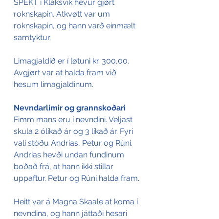
SPEKT í Klaksvík hevur gjørt 
roknskapin. Atkvøtt var um 
roknskapin, og hann varð einmælt 
samtyktur.
Limagjaldið er í løtuni kr. 300,00.  
Avgjørt var at halda fram við 
hesum limagjaldinum.
Nevndarlimir og grannskoðari
Fimm mans eru í nevndini. Veljast 
skula 2 ólíkað ár og 3 líkað ár. Fyri 
vali stóðu Andrias, Petur og Rúni. 
Andrias hevði undan fundinum 
boðað frá, at hann ikki stillar 
uppaftur. Petur og Rúni halda fram.
Heitt var á Magna Skaale at koma í 
nevndina, og hann játtaði hesari 