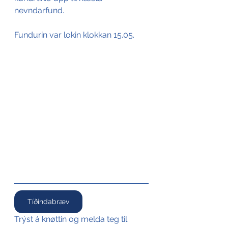
nevndarfund.
Fundurin var lokin klokkan 15.05.
Tíðindabræv
Trýst á knøttin og melda teg til 