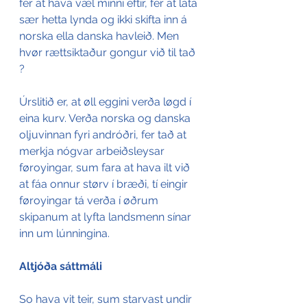
fer at hava væl minni eftir, fer at lata 
sær hetta lynda og ikki skifta inn á 
norska ella danska havleið. Men 
hvør rættsiktaður gongur við til tað 
? 
Úrslitið er, at øll eggini verða løgd í 
eina kurv. Verða norska og danska 
oljuvinnan fyri andróðri, fer tað at 
merkja nógvar arbeiðsleysar 
føroyingar, sum fara at hava ilt við 
at fáa onnur størv í bræði, tí eingir 
føroyingar tá verða í øðrum 
skipanum at lyfta landsmenn sínar 
inn um lúnningina.
Altjóða sáttmáli
So hava vit teir, sum starvast undir 