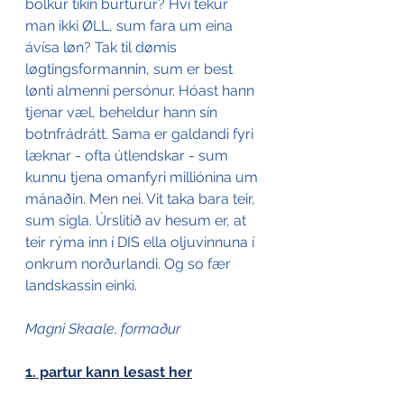
bólkur tikin burturúr? Hví tekur 
man ikki ØLL, sum fara um eina 
ávísa løn? Tak til dømis 
løgtingsformannin, sum er best 
lønti almenni persónur. Hóast hann 
tjenar væl, beheldur hann sín 
botnfrádrátt. Sama er galdandi fyri 
læknar - ofta útlendskar - sum 
kunnu tjena omanfyri milliónina um 
mánaðin. Men nei. Vit taka bara teir, 
sum sigla. Úrslitið av hesum er, at 
teir rýma inn í DIS ella oljuvinnuna í 
onkrum norðurlandi. Og so fær 
landskassin einki. 
Magni Skaale, formaður
1. partur kann lesast her