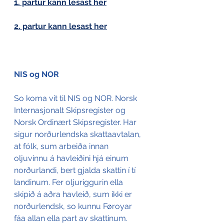
1. partur kann lesast her
2. partur kann lesast her
NIS og NOR
So koma vit til NIS og NOR. Norsk 
Internasjonalt Skipsregister og 
Norsk Ordinært Skipsregister. Har 
sigur norðurlendska skattaavtalan, 
at fólk, sum arbeiða innan 
oljuvinnu á havleiðini hjá einum 
norðurlandi, bert gjalda skattin í tí 
landinum. Fer oljuriggurin ella 
skipið á aðra havleið, sum ikki er 
norðurlendsk, so kunnu Føroyar 
fáa allan ella part av skattinum.