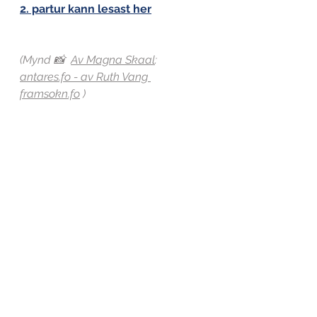
2. partur kann lesast her
(Mynd 📸  
Av
Magna Skaal
:
antares.fo
 - av Ruth Vang 
framsokn.fo
 )