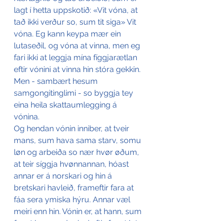
lagt í hetta uppskotið: «Vit vóna, at 
tað ikki verður so, sum tit siga» Vit 
vóna. Eg kann keypa mær ein 
lutaseðil, og vóna at vinna, men eg 
fari ikki at leggja mína fíggjarætlan 
eftir vónini at vinna hin stóra gekkin. 
Men - sambært hesum 
samgongitinglimi - so byggja tey 
eina heila skattaumlegging á 
vónina. 
Og hendan vónin inniber, at tveir 
mans, sum hava sama starv, somu 
løn og arbeiða so nær hvør øðum, 
at teir síggja hvønnannan, hóast 
annar er á norskari og hin á 
bretskari havleið, frameftir fara at 
fáa sera ymiska hýru. Annar væl 
meiri enn hin. Vónin er, at hann, sum 