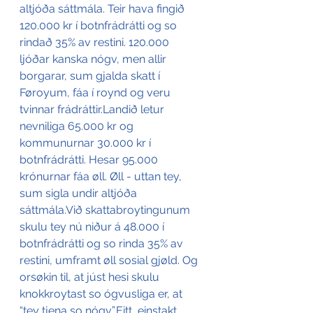
altjóða sáttmála. Teir hava fingið 
120.000 kr í botnfrádrátti og so 
rindað 35% av restini. 120.000 
ljóðar kanska nógv, men allir 
borgarar, sum gjalda skatt í 
Føroyum, fáa í roynd og veru 
tvinnar frádráttir.Landið letur 
nevniliga 65.000 kr og 
kommunurnar 30.000 kr í 
botnfrádrátti. Hesar 95.000 
krónurnar fáa øll. Øll - uttan tey, 
sum sigla undir altjóða 
sáttmála.Við skattabroytingunum 
skulu tey nú niður á 48.000 í 
botnfrádrátti og so rinda 35% av 
restini, umframt øll sosial gjøld. Og 
orsøkin til, at júst hesi skulu 
knokkroytast so ógvusliga er, at 
“tey tjena so nógv”.Eitt, einstakt 