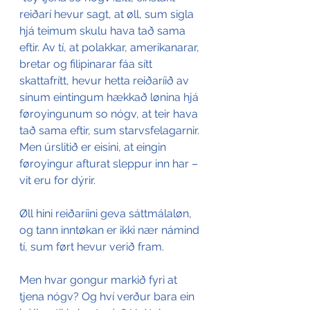
reiðarí hevur sagt, at øll, sum sigla 
hjá teimum skulu hava tað sama 
eftir. Av tí, at polakkar, amerikanarar, 
bretar og filipinarar fáa sítt 
skattafrítt, hevur hetta reiðaríið av 
sínum eintingum hækkað lønina hjá 
føroyingunum so nógv, at teir hava 
tað sama eftir, sum starvsfelagarnir. 
Men úrslitið er eisini, at eingin 
føroyingur afturat sleppur inn har – 
vit eru for dýrir. 
Øll hini reiðaríini geva sáttmálaløn, 
og tann inntøkan er ikki nær námind 
tí, sum ført hevur verið fram.
Men hvar gongur markið fyri at 
tjena nógv? Og hví verður bara ein 