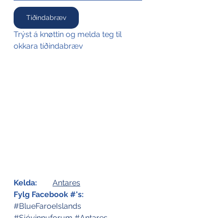
Tíðindabræv
Trýst á knøttin og melda teg til 
okkara tíðindabræv
Kelda:
Antares
Fylg Facebook #'s:
#BlueFaroeIslands
#Sjóvinnuforum
#Antares