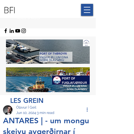
BLUE FAROE
ISLANDS
LES GREIN
Ólavur Í Geil
Jun 10, 2024
3 min read
ANTARES | - um mongu
skeivu avgerðirnar í