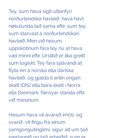
Tey, sum hava siglt uttanfyri 
norðurlendska havleið, hava havt 
nøkulunda tað sama eftir, sum tey, 
sum starvast á norðurlendskari 
havleið. Men við hesum 
uppskotinum fara tey nú at hava 
væl minni eftir. Úrslitið er líka greitt 
sum logiskt. Tey fara sjálvandi at 
flyta inn á norska ella danska 
havleið, og gjalda tí antin ongan 
skatt (DIS) ella bara skatt í Norra 
ella Danmark. Føroyar standa eftir 
við missinum. 
Hesum hava vit ávarað ímóti, og 
svarið, vit fingu frá einum 
samgongutinglimi, sigur alt um tað 
nærlagnið og tað arbeiðið, sum er 