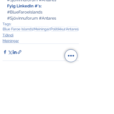
Fylg LinkedIn #'s:
#BlueFaroeIslands
#Sjóvinnuforum
#Antares
Tags:
Blue Faroe Islands
Meiningar
Politikkur
Antares
Tíðindi
Meiningar
See All
Recent Posts