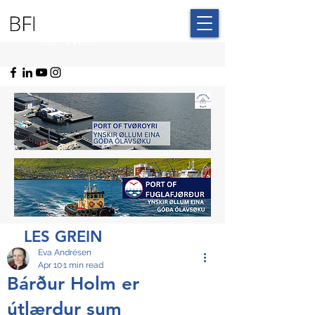
BLUE FAROE
ISLANDS
LES GREIN
Eva Andrésen
Apr 10
1 min read
Bárður Holm er
útlærdur sum