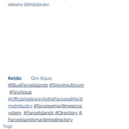
okkara tíðindabræv
Kelda:
	Gro Aqua
#BlueFaroeIslands
#Sjóvinnuforum
#
GroAqua
#officialgatewaytotheFaroeseMariti
meIndustry
#faroesemaritimeecos
ystem
#FaroeIslands
#Directory
#
Faroeislandsmaritimedirectory
Tags: