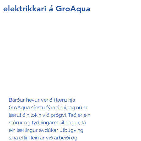
elektrikkari á GroAqua
Bárður hevur verið í læru hjá 
GroAqua síðstu fýra árini, og nú er 
lærutíðin lokin við prógvi. Tað er ein 
stórur og týdningarmikil dagur, tá 
ein lærlingur avdúkar útbúgving 
sína eftir fleiri ár við arbeiði og 