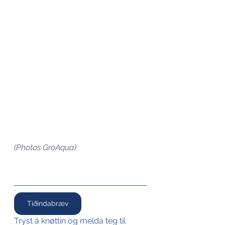
(Photos GroAqua)
Tíðindabræv
Trýst á knøttin og melda teg til 