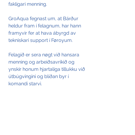
fakligari menning.
GroAqua fegnast um, at Bárður 
heldur fram í felagnum, har hann 
framyvir fer at hava ábyrgd av 
tekniskari support í Føroyum. 
Felagið er sera nøgt við hansara 
menning og arbeiðsavrikið og 
ynskir honum hjartaliga tillukku við 
útbúgvingini og blíðan byr í 
komandi starvi.