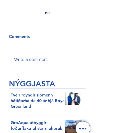
Comments
GRO AQUA | Another
NEWS | Faroe Isl
Write a comment...
big day for GroAqua
expertice in
aquaculture in Ic
NÝGGJASTA
Tveir royndir sjómenn
hátíðarhalda 40 ár hjá Royal
Greenland
GroAqua útbyggir
fóðurflaka til størri alibrúk