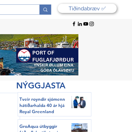
Tíðindabræv ✅
NÝGGJASTA
Tveir royndir sjómenn
hátíðarhalda 40 ár hjá
Royal Greenland
GroAqua útbyggir