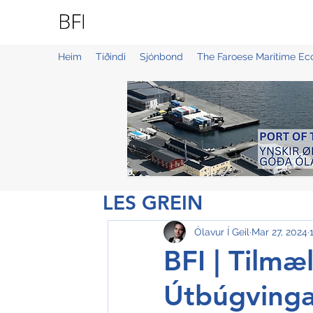
BLUE FAROE ISLANDS
Heim
Tíðindi
Sjónbond
The Faroese Maritime E
LES GREIN
Ólavur Í Geil
Mar 27, 2024
BFI | Tilmæ
Útbúgving