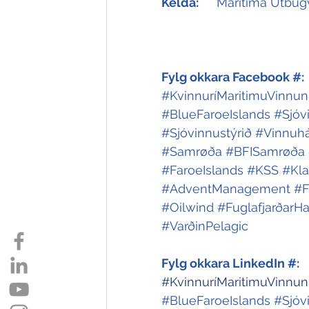
Kelda:
Maritima Útbúg
Fylg okkara Facebook #:
#KvinnuríMaritimuVinnun
#BlueFaroeIslands
#Sjóv
#Sjóvinnustýrið
#Vinnuhá
#Samrøða
#BFISamrøða
#FaroeIslands
#KSS
#Kla
#AdventManagement
#F
#Oilwind
#FuglafjarðarH
#VarðinPelagic
Fylg okkara LinkedIn #:
#KvinnuríMaritimuVinnun
#BlueFaroeIslands
#Sjóv