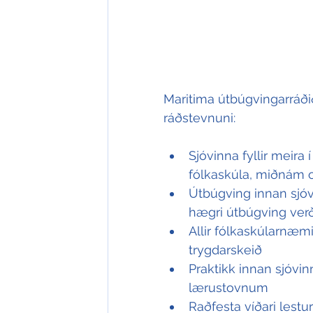
Maritima útbúgvingarráði
ráðstevnuni: 
Sjóvinna fyllir meira
fólkaskúla, miðnám 
Útbúgving innan sjóv
hægri útbúgving verð
Allir fólkaskúlarnæmi
trygdarskeið
Praktikk innan sjóvin
lærustovnum
Raðfesta víðari lestu