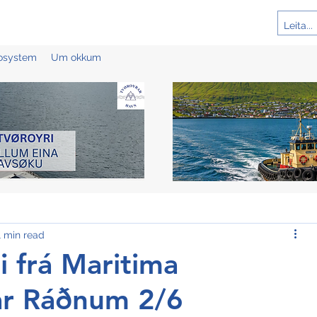
cosystem
Um okkum
1 min read
li frá Maritima
ar Ráðnum 2/6