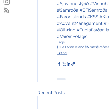
#Sjóvinnustýrið
#Vinnuhá
#Samrøða
#BFISamrøða
#FaroeIslands
#KSS
#Kla
#AdventManagement
#F
#Oilwind
#FuglafjarðarH
#VarðinPelagic
Tags:
Blue Faroe Islands
Alment
Ráðst
Tíðindi
Recent Posts