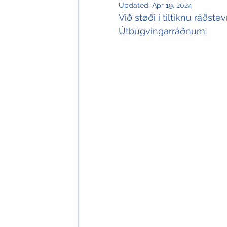
Updated:
Apr 19, 2024
Við støði í tiltiknu ráðst
Útbúgvingarráðnum: