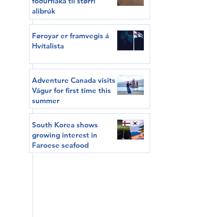
fóðurflaka til størri
alibrúk
Føroyar er framvegis á
Hvítalista
Adventure Canada visits
Vágur for first time this
summer
South Korea shows
growing interest in
Faroese seafood