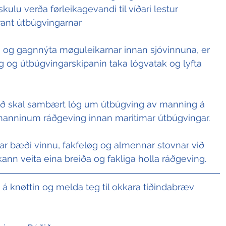
kulu verða førleikagevandi til víðari lestur
irant útbúgvingarnar
rki og gagnnýta møguleikarnar innan sjóvinnuna, er 
g og útbúgvingarskipanin taka lógvatak og lyfta 
ið skal sambært lóg um útbúgving av manning á 
manninum ráðgeving innan maritimar útbúgvingar.
 bæði vinnu, fakfeløg og almennar stovnar við 
g kann veita eina breiða og fakliga holla ráðgeving.
t á knøttin og melda teg til okkara tíðindabræv