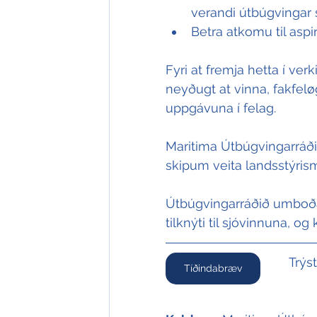
verandi útbúgvingar s
Betra atkomu til asp
Fyri at fremja hetta í ve
neyðugt at vinna, fakfelø
uppgávuna í felag.
Maritima Útbúgvingarráð
skipum veita landsstýris
Útbúgvingarráðið umboðar
tilknýti til sjóvinnuna, o
Trýs
Tíðindabræv