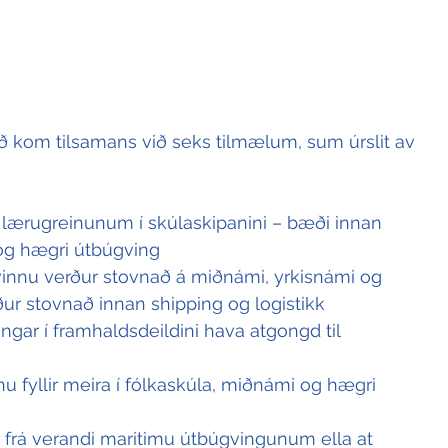
ð kom tilsamans við seks tilmælum, sum úrslit av 
 í lærugreinunum í skúlaskipanini – bæði innan 
og hægri útbúgving
innu verður stovnað á miðnámi, yrkisnámi og 
ur stovnað innan shipping og logistikk
ngar í framhaldsdeildini hava atgongd til 
nu fyllir meira í fólkaskúla, miðnámi og hægri 
r frá verandi maritimu útbúgvingunum ella at 