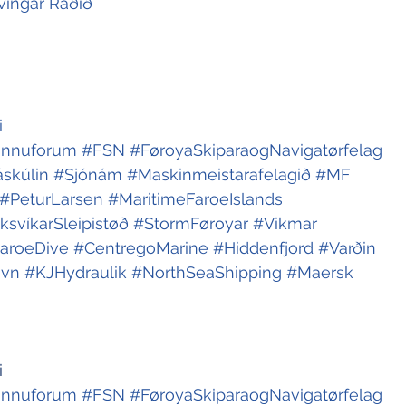
vingar Ráðið
i
innuforum
#FSN
#FøroyaSkiparaogNavigatørfelag
skúlin
#Sjónám
#Maskinmeistarafelagið
#MF
#PeturLarsen
#MaritimeFaroeIslands
ksvíkarSleipistøð
#StormFøroyar
#Vikmar
aroeDive
#CentregoMarine
#Hiddenfjord
#Varðin
avn
#KJHydraulik
#NorthSeaShipping
#Maersk
i
innuforum
#FSN
#FøroyaSkiparaogNavigatørfelag