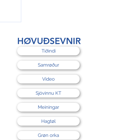
rri
HØVUÐSEVNIR
Tíðindi
Samrøður
Video
Sjóvinnu KT
Meiningar
Hagtøl
Grøn orka