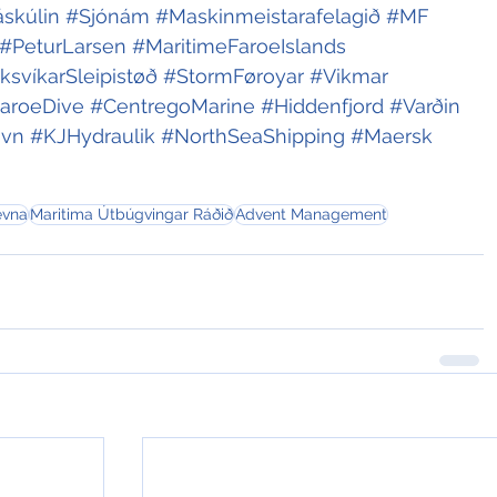
skúlin
#Sjónám
#Maskinmeistarafelagið
#MF
#PeturLarsen
#MaritimeFaroeIslands
ksvíkarSleipistøð
#StormFøroyar
#Vikmar
aroeDive
#CentregoMarine
#Hiddenfjord
#Varðin
avn
#KJHydraulik
#NorthSeaShipping
#Maersk
evna
Maritima Útbúgvingar Ráðið
Advent Management