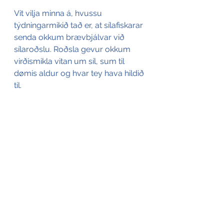
Vit vilja minna á, hvussu 
týdningarmikið tað er, at sílafiskarar 
senda okkum brævbjálvar við 
sílaroðslu. Roðsla gevur okkum 
virðismikla vitan um síl, sum til 
dømis aldur og hvar tey hava hildið 
til.