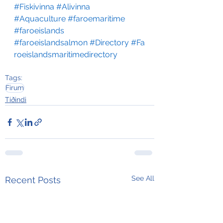
#Fiskivinna
#Alivinna
#Aquaculture
#faroemaritime
#faroeislands
#faroeislandsalmon
#Directory
#Fa
roeislandsmaritimedirectory
Tags:
Firum
Tíðindi
See All
Recent Posts