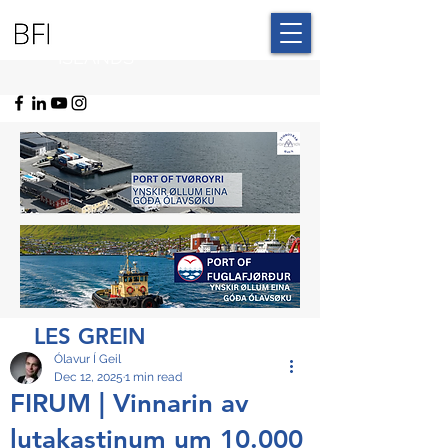
BLUE FAROE
ISLANDS
LES GREIN
Ólavur Í Geil
Dec 12, 2025
1 min read
FIRUM | Vinnarin av
lutakastinum um 10.000