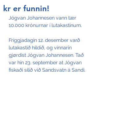
kr er funnin!
Jógvan Johannesen vann tær 
10.000 krónurnar í lutakastinum.
Fríggjadagin 12. desember varð 
lutakastið hildið, og vinnarin 
gjørdist Jógvan Johannesen. Tað 
var hin 23. september at Jógvan 
fiskaði sílið við Sandsvatn á Sandi.