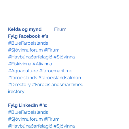
Kelda og mynd:
	Firum
Fylg Facebook #'s:
#BlueFaroeIslands
#Sjóvinnuforum
#Firum
#Havbúnaðarfelagið
#Sjóvinna
#Fiskivinna
#Alivinna
#Aquaculture
#faroemaritime
#faroeislands
#faroeislandsalmon
#Directory
#Faroeislandsmaritimed
irectory
Fylg LinkedIn #'s:
#BlueFaroeIslands
#Sjóvinnuforum
#Firum
#Havbúnaðarfelagið
#Sjóvinna