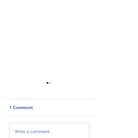
1 Comment
GroAqua útbyggir
Føroyar er framv
Write a comment...
fóðurflaka til størri
Hvítalista