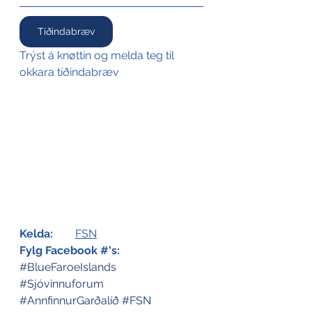
Tíðindabræv
Trýst á knøttin og melda teg til 
okkara tíðindabræv
Kelda:
FSN
Fylg Facebook #'s:
#BlueFaroeIslands
#Sjóvinnuforum
#AnnfinnurGarðalíð
#FSN