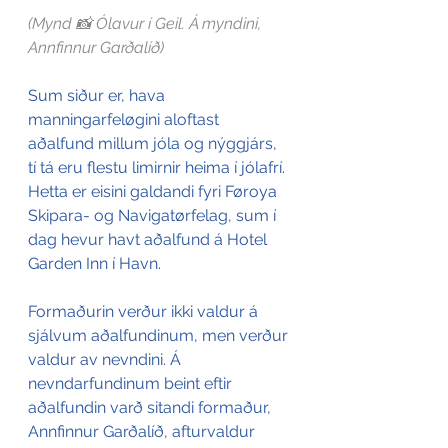
(Mynd 📸 Ólavur í Geil. Á myndini, 
Annfinnur Garðalíð)
Sum siður er, hava 
manningarfeløgini aloftast 
aðalfund millum jóla og nýggjárs, 
tí tá eru flestu limirnir heima í jólafrí. 
Hetta er eisini galdandi fyri Føroya 
Skipara- og Navigatørfelag, sum í 
dag hevur havt aðalfund á Hotel 
Garden Inn í Havn.
Formaðurin verður ikki valdur á 
sjálvum aðalfundinum, men verður 
valdur av nevndini. Á 
nevndarfundinum beint eftir 
aðalfundin varð sitandi formaður, 
Annfinnur Garðalíð, afturvaldur 