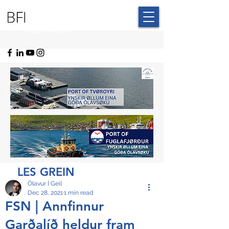
BLUE FAROE
ISLANDS
LES GREIN
Ólavur Í Geil
Dec 28, 2021
1 min read
FSN | Annfinnur
Garðalíð heldur fram