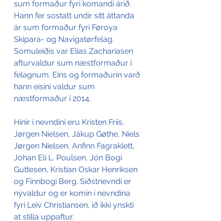
sum formaður fyri komandi árið. 
Hann fer sostatt undir sítt áttanda 
ár sum formaður fyri Føroya 
Skipara- og Navigatørfelag. 
Somuleiðis var Elias Zachariasen 
afturvaldur sum næstformaður í 
felagnum. Eins og formaðurin varð 
hann eisini valdur sum 
næstformaður í 2014. 
Hinir í nevndini eru Kristen Friis, 
Jørgen Nielsen, Jákup Gøthe, Niels 
Jørgen Nielsen, Anfinn Fagraklett, 
Jóhan Eli L. Poulsen, Jón Bogi 
Guttesen, Kristian Oskar Henriksen 
og Finnbogi Berg. Síðstnevndi er 
nývaldur og er komin í nevndina 
fyri Leiv Christiansen, ið ikki ynskti 
at stilla uppaftur.