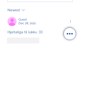
alibrúk
Newest
Guest
Dec 28, 2021
Hjartaliga til lukku  👍🏻
Like
Reply
NÝGGJASTA
Tveir royndir sjómenn
hátíðarhalda 40 ár hjá Royal
Greenland
GroAqua útbyggir
fóðurflaka til størri alibrúk
Føroyar er framvegis á