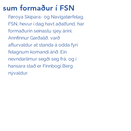
sum formaður í FSN
Føroya Skipara- og Navigatørfelag, 
FSN, hevur í dag havt aðalfund, har 
formaðurin seinastu sjey árini, 
Annfinnur Garðalíð, varð 
afturvaldur at standa á odda fyri 
felagnum komandi árið. Ein 
nevndarlimur segði seg frá, og í 
hansara stað er Finnbogi Berg 
nývaldur.