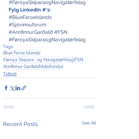
#FøroyaSkiparaogNavigatørfelag
Fylg LinkedIn #'s:
#BlueFaroeIslands
#Sjóvinnuforum
#AnnfinnurGarðalíð
#FSN
#FøroyaSkiparaogNavigatørfelag
Tags:
Blue Faroe Islands
Føroya Skipara- og Navigatørfelag
FSN
Annfinnur Garðalíð
Aðalfundur
Tíðindi
See All
Recent Posts