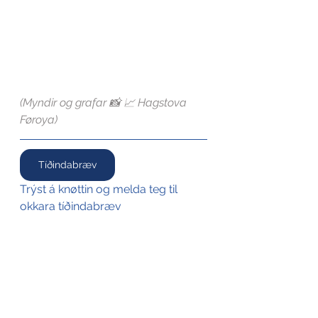
(Myndir og grafar 📸 📈 Hagstova 
Føroya)
Tíðindabræv
Trýst á knøttin og melda teg til 
okkara tíðindabræv