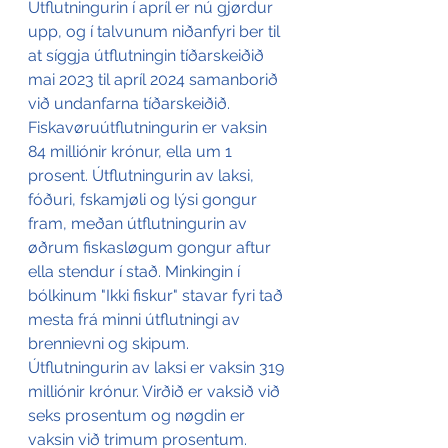
Útflutningurin í apríl er nú gjørdur 
upp, og í talvunum niðanfyri ber til 
at síggja útflutningin tíðarskeiðið 
mai 2023 til apríl 2024 samanborið 
við undanfarna tíðarskeiðið.
Fiskavøruútflutningurin er vaksin 
84 milliónir krónur, ella um 1 
prosent. Útflutningurin av laksi, 
fóðuri, fskamjøli og lýsi gongur 
fram, meðan útflutningurin av 
øðrum fiskasløgum gongur aftur 
ella stendur í stað. Minkingin í 
bólkinum "Ikki fiskur" stavar fyri tað 
mesta frá minni útflutningi av 
brennievni og skipum. 
Útflutningurin av laksi er vaksin 319 
milliónir krónur. Virðið er vaksið við 
seks prosentum og nøgdin er 
vaksin við trimum prosentum.