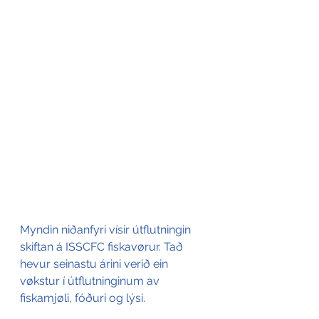
Myndin niðanfyri vísir útflutningin 
skiftan á ISSCFC fiskavørur. Tað 
hevur seinastu árini verið ein 
vøkstur í útflutninginum av 
fiskamjøli, fóðuri og lýsi.