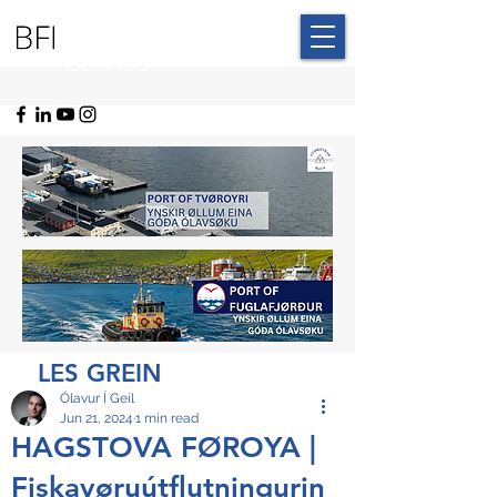
BLUE FAROE
ISLANDS
LES GREIN
Ólavur Í Geil
Jun 21, 2024
1 min read
HAGSTOVA FØROYA |
Fiskavøruútflutningurin