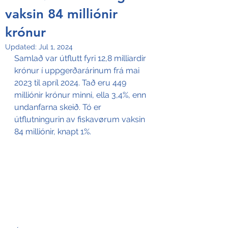
vaksin 84 milliónir
krónur
Updated:
Jul 1, 2024
Samlað var útflutt fyri 12,8 milliardir 
krónur í uppgerðarárinum frá mai 
2023 til apríl 2024. Tað eru 449 
milliónir krónur minni, ella 3,4%, enn 
undanfarna skeið. Tó er 
útflutningurin av fiskavørum vaksin 
84 milliónir, knapt 1%.