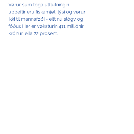
Vørur sum toga útflutningin 
uppeftir eru fiskamjøl, lýsi og vørur 
ikki til mannaføði - eitt nú slógv og 
fóður. Her er vøksturin 411 milliónir 
krónur, ella 22 prosent. 