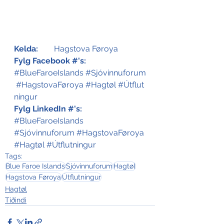
Kelda:
	Hagstova Føroya   
Fylg Facebook #'s:
#BlueFaroeIslands
#Sjóvinnuforum
#HagstovaFøroya
#Hagtøl
#
Útflut
ningur
Fylg LinkedIn #'s:
#BlueFaroeIslands
#Sjóvinnuforum
#HagstovaFøroya
#Hagtøl
#
Útflutningur
Tags:
Blue Faroe Islands
Sjóvinnuforum
Hagtøl
Hagstova Føroya
Útflutningur
Hagtøl
Tíðindi