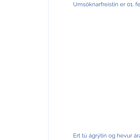
Umsóknarfreistin er 01. f
Ert tú ágrýtin og hevur áræ