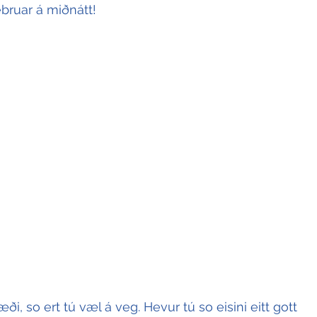
ebruar á miðnátt!
ði, so ert tú væl á veg. Hevur tú so eisini eitt gott 