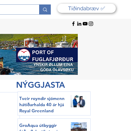
Tíðindabræv ✅
NÝGGJASTA
Tveir royndir sjómenn
hátíðarhalda 40 ár hjá
Royal Greenland
GroAqua útbyggir