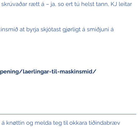
rúvaðar rætt á – ja, so ert tú helst tann, KJ leitar 
insmíð at byrja skjótast gjørligt á smiðjuni á 
opening/laerlingar-til-maskinsmid/
t á knøttin og melda teg til okkara tíðindabræv