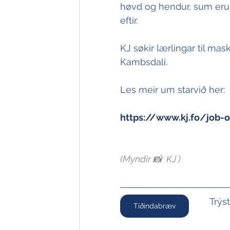
høvd og hendur, sum eru sk
eftir. 
KJ søkir lærlingar til mask
Kambsdali.
Les meir um starvið her: 
https://www.kj.fo/job-
(Myndir 📸  KJ )
Trýs
Tíðindabræv