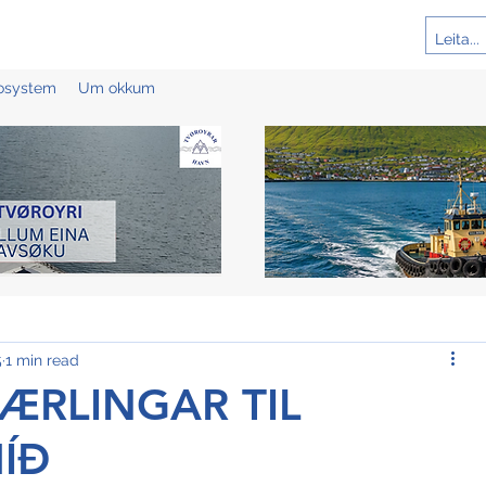
cosystem
Um okkum
5
1 min read
LÆRLINGAR TIL
ÍÐ