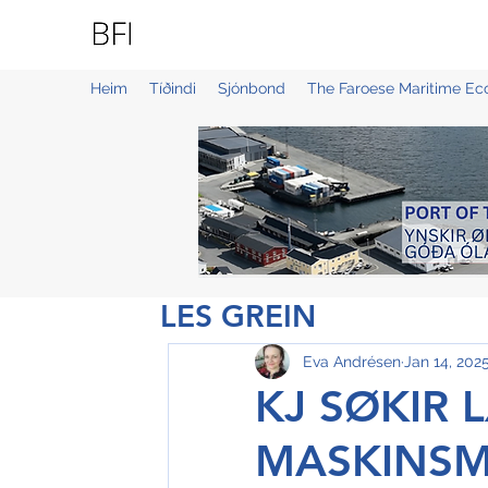
BLUE FAROE ISLANDS
Heim
Tíðindi
Sjónbond
The Faroese Maritime E
LES GREIN
Eva Andrésen
Jan 14, 202
KJ SØKIR 
MASKINSM