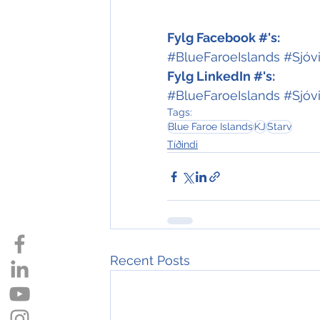
Fylg Facebook #'s:
#BlueFaroeIslands
#Sjóv
Fylg LinkedIn #'s:
#BlueFaroeIslands
#Sjóv
Tags:
Blue Faroe Islands
KJ
Starv
Tíðindi
Recent Posts