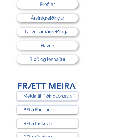
Profilar
Ársfrágreiðingar
Nevndarfrágreiðingar
Havnir
Bløð og lesnaður
FRÆTT MEIRA
Melda til Tíðindabræv ✅
BFI á Facebook
BFI á LinkedIn