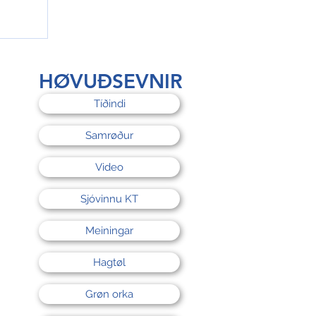
rri
HØVUÐSEVNIR
Tíðindi
Samrøður
Video
Sjóvinnu KT
Meiningar
Hagtøl
Grøn orka