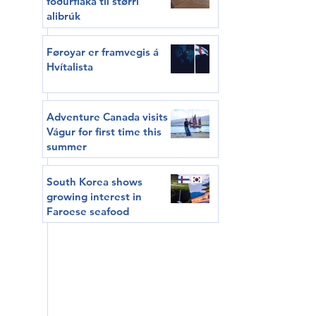
fóðurflaka til størri
alibrúk
Føroyar er framvegis á
Hvítalista
Adventure Canada visits
Vágur for first time this
summer
South Korea shows
growing interest in
Faroese seafood