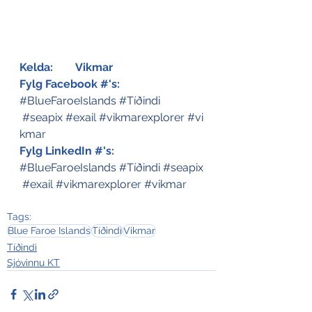
Kelda: 	
Vikmar
Fylg Facebook #'s:
#BlueFaroeIslands
#Tíðindi
#seapix
 #exai
l
 #vikmarexplore
r
 #vi
kma
r
Fylg LinkedIn #'s:
#BlueFaroeIslands
#Tíðindi
#seapix
 #exai
l
 #vikmarexplore
r
 #vikma
r
Tags:
Blue Faroe Islands
Tíðindi
Vikmar
Tíðindi
Sjóvinnu KT