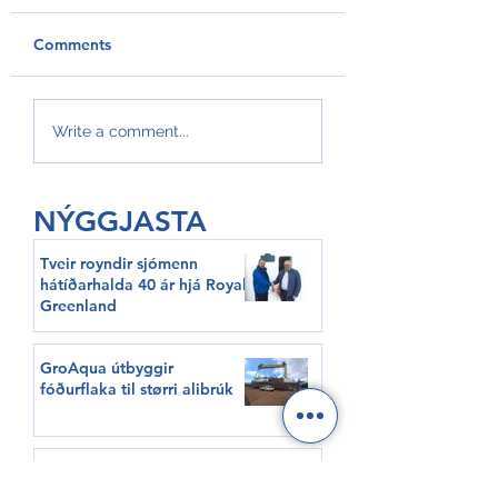
Comments
GroAqua útbyggir
Føroyar er framv
Write a comment...
fóðurflaka til størri
Hvítalista
alibrúk
NÝGGJASTA
Tveir royndir sjómenn
hátíðarhalda 40 ár hjá Royal
Greenland
GroAqua útbyggir
fóðurflaka til størri alibrúk
Føroyar er framvegis á
Hvítalista