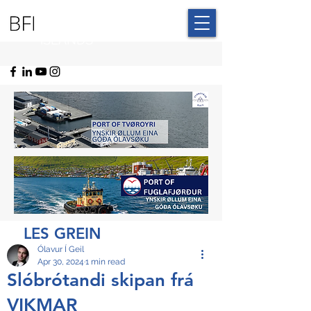
BLUE FAROE
ISLANDS
LES GREIN
Ólavur Í Geil
Apr 30, 2024
1 min read
Slóbrótandi skipan frá
VIKMAR