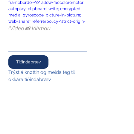
frameborder="0" allow="accelerometer; 
autoplay; clipboard-write; encrypted-
media; gyroscope; picture-in-picture; 
web-share" referrerpolicy="strict-origin-
when-cross-origin" allowfullscreen>
(Video 📸 Vikmar)
</iframe>
Tíðindabræv
Trýst á knøttin og melda teg til 
okkara tíðindabræv