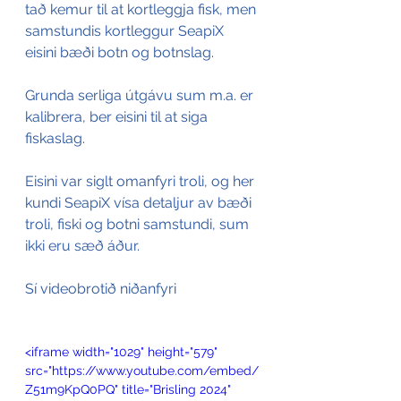
tað kemur til at kortleggja fisk, men 
samstundis kortleggur SeapiX 
eisini bæði botn og botnslag.
Grunda serliga útgávu sum m.a. er 
kalibrera, ber eisini til at siga 
fiskaslag.
Eisini var siglt omanfyri troli, og her 
kundi SeapiX vísa detaljur av bæði 
troli, fiski og botni samstundi, sum 
ikki eru sæð áður. 
Sí videobrotið niðanfyri
<iframe width="1029" height="579" 
src="https://www.youtube.com/embed/
Z51m9KpQ0PQ" title="Brisling 2024" 