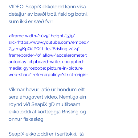
VIDEO. SeapiX ekkólodd kann vísa 
detaljur av bæði troli, fiski og botni, 
sum ikki er sæð fyrr. 
<iframe width="1029" height="579" 
src="https://www.youtube.com/embed/
Z51m9KpQ0PQ" title="Brisling 2024" 
frameborder="0" allow="accelerometer; 
autoplay; clipboard-write; encrypted-
media; gyroscope; picture-in-picture; 
web-share" referrerpolicy="strict-origin-
when-cross-origin" allowfullscreen>
</iframe>
Vikmar hevur latið úr hondum eitt 
sera áhugavert video. Nemliga ein 
roynd við SeapiX 3D multibeam 
ekkóloddi at kortleggja Brisling og 
onnur fiskasløg.
SeapiX ekkóloddi er í serflokki,  tá 