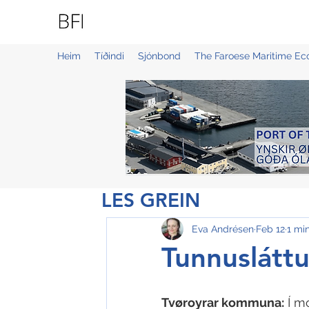
BLUE FAROE ISLANDS
Heim
Tíðindi
Sjónbond
The Faroese Maritime E
LES GREIN
Eva Andrésen
Feb 12
1 mi
Tunnusláttu
Tvøroyrar kommuna:
 Í m