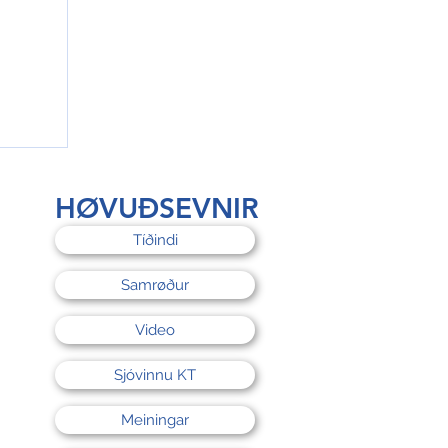
rri
HØVUÐSEVNIR
Tíðindi
Samrøður
Video
Sjóvinnu KT
Meiningar