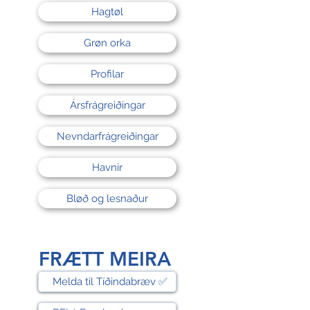
Hagtøl
Grøn orka
Profilar
Ársfrágreiðingar
Nevndarfrágreiðingar
Havnir
Bløð og lesnaður
FRÆTT MEIRA
Melda til Tíðindabræv ✅