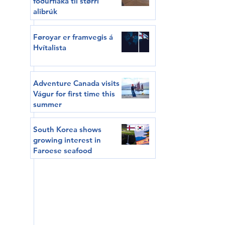
fóðurflaka til størri
alibrúk
Føroyar er framvegis á
Hvítalista
Adventure Canada visits
Vágur for first time this
summer
South Korea shows
growing interest in
Faroese seafood