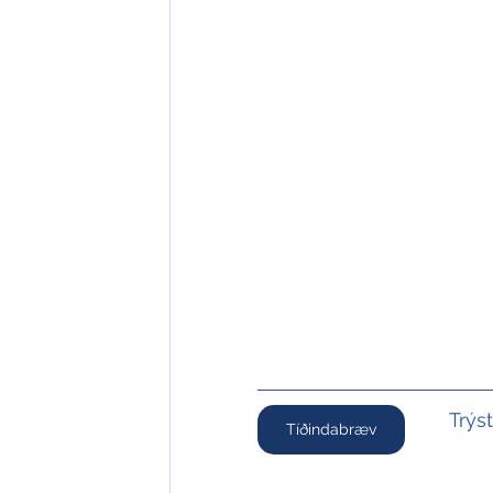
Trýs
Tíðindabræv