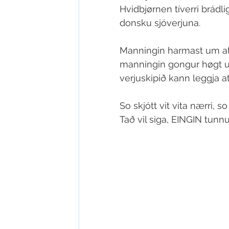
Hvidbjørnen tíverri brádl
donsku sjóverjuna.
Manningin harmast um at n
manningin gongur høgt upp
verjuskipið kann leggja at
So skjótt vit vita nærri, 
Tað vil siga, EINGIN tunn