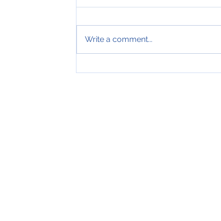
Write a comment...
Tveir royndir sjómenn hátíðarha
ár hjá Royal Greenland