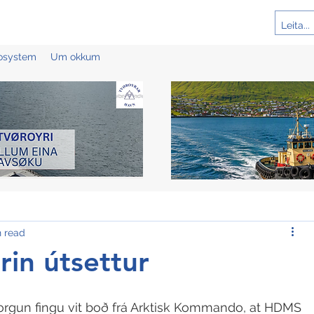
cosystem
Um okkum
n read
rin útsettur
orgun fingu vit boð frá Arktisk Kommando, at HDMS 