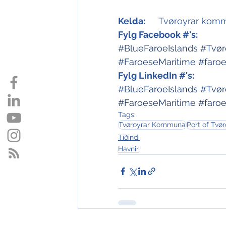
Kelda:
	Tvøroyrar kom
Fylg Facebook #'s:
#BlueFaroeIslands
#Tvø
#FaroeseMaritime
#faroe
Fylg LinkedIn #'s:
#BlueFaroeIslands
#Tvø
#FaroeseMaritime
#faroe
Tags:
Tvøroyrar Kommuna
Port of Tvør
Tíðindi
Havnir