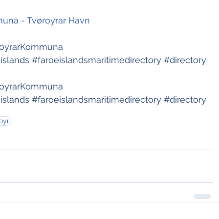
muna - Tvøroyrar Havn
royrarKommuna
islands
#faroeislandsmaritimedirectory
#directory
royrarKommuna
islands
#faroeislandsmaritimedirectory
#directory
oyri