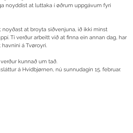
iga noyddist at luttaka í øðrum uppgávum fyri 
oyðast at broyta siðvenjuna, ið ikki minst 
í. Tí verður arbeitt við at finna ein annan dag, har 
 havnini á Tvøroyri.
so verður kunnað um tað.
usláttur á Hvidbjørnen, nú sunnudagin 15. februar.