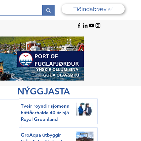
Tíðindabræv ✅
NÝGGJASTA
Tveir royndir sjómenn
hátíðarhalda 40 ár hjá
Royal Greenland
GroAqua útbyggir