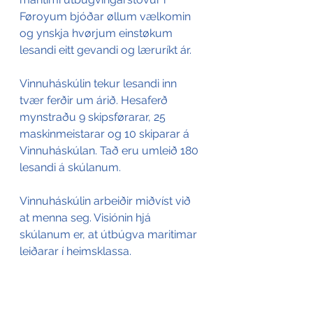
Føroyum bjóðar øllum vælkomin 
og ynskja hvørjum einstøkum 
lesandi eitt gevandi og læruríkt ár.
Vinnuháskúlin tekur lesandi inn 
tvær ferðir um árið. Hesaferð 
mynstraðu 9 skipsførarar, 25 
maskinmeistarar og 10 skiparar á 
Vinnuháskúlan. Tað eru umleið 180 
lesandi á skúlanum.
Vinnuháskúlin arbeiðir miðvíst við 
at menna seg. Visiónin hjá 
skúlanum er, at útbúgva maritimar 
leiðarar í heimsklassa.