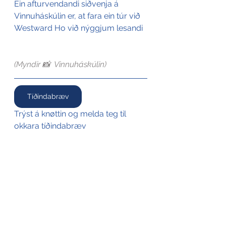
Ein afturvendandi siðvenja á 
Vinnuháskúlin er, at fara ein túr við 
Westward Ho við nýggjum lesandi
(Myndir 📸  Vinnuháskúlin)
Tíðindabræv
Trýst á knøttin og melda teg til 
okkara tíðindabræv