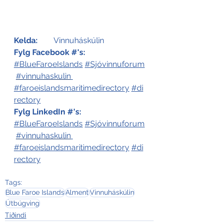
Kelda:
	Vinnuháskúlin 
Fylg Facebook #'s:
#BlueFaroeIslands
#Sjóvinnuforum
#vinnuhaskulin
#faroeislandsmaritimedirectory
#di
rectory
Fylg LinkedIn #'s:
#BlueFaroeIslands
#Sjóvinnuforum
#vinnuhaskulin
#faroeislandsmaritimedirectory
#di
rectory
Tags:
Blue Faroe Islands
Alment
Vinnuháskúlin
Útbúgving
Tíðindi