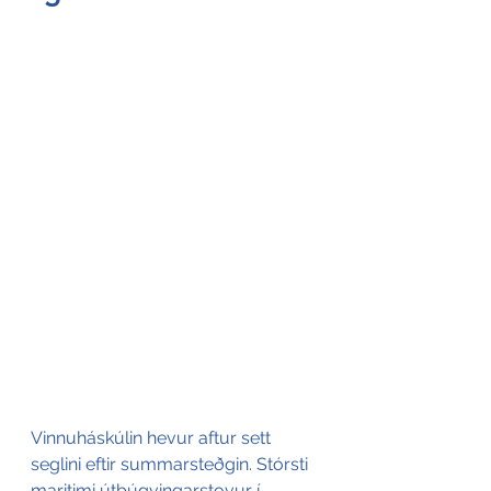
Vinnuháskúlin hevur aftur sett 
seglini eftir summarsteðgin. Stórsti 
maritimi útbúgvingarstovur í 