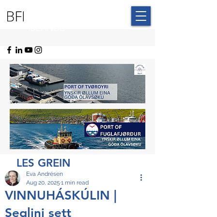
BLUE FAROE
ISLANDS
LES GREIN
Eva Andrésen
Aug 20, 2025
1 min read
VINNUHÁSKÚLIN |
Seglini sett