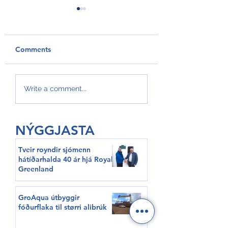
Comments
GroAqua útbyggir
Føroyar er framv
Write a comment...
fóðurflaka til størri
Hvítalista
alibrúk
NÝGGJASTA
Tveir royndir sjómenn
hátíðarhalda 40 ár hjá Royal
Greenland
GroAqua útbyggir
fóðurflaka til størri alibrúk