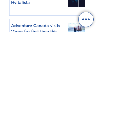
Hvítalista
Adventure Canada visits
Vágur for first time this
summer
South Korea shows growing
interest in Faroese seafood
HØVUÐSEVNIR
Tíðindi
Samrøður
Video
Sjóvinnu KT