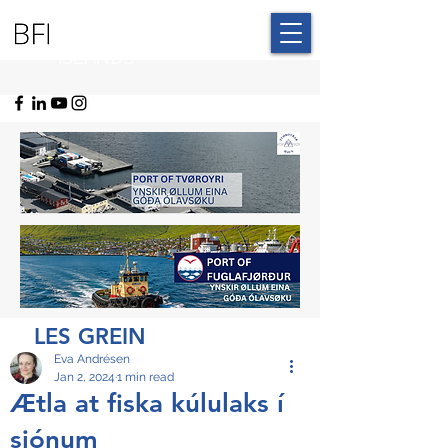
BLUE FAROE
ISLANDS
LES GREIN
Eva Andrésen
Jan 2, 2024
1 min read
Ætla at fiska kúlulaks í
sjónum