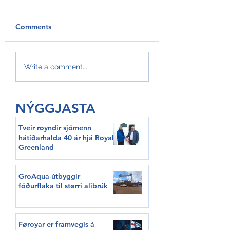
Comments
GroAqua útbyggir
Føroyar er framv
Write a comment...
fóðurflaka til størri
Hvítalista
alibrúk
NÝGGJASTA
Tveir royndir sjómenn
hátíðarhalda 40 ár hjá Royal
Greenland
GroAqua útbyggir
fóðurflaka til størri alibrúk
Føroyar er framvegis á