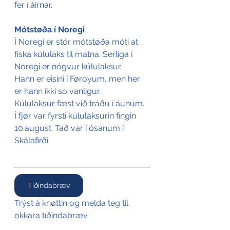
fer í áirnar.
Mótstøða í Noregi
Í Noregi er stór mótstøða móti at 
fiska kúlulaks til matna. Serliga í 
Noregi er nógvur kúlulaksur. 
Hann er eisini í Føroyum, men her 
er hann ikki so vanligur.
Kúlulaksur fæst við tráðu í áunum.
Í fjør var fyrsti kúlulaksurin fingin 
10.august. Tað var í ósanum í 
Skálafirði.
Tíðindabræv
Trýst á knøttin og melda teg til 
okkara tíðindabræv