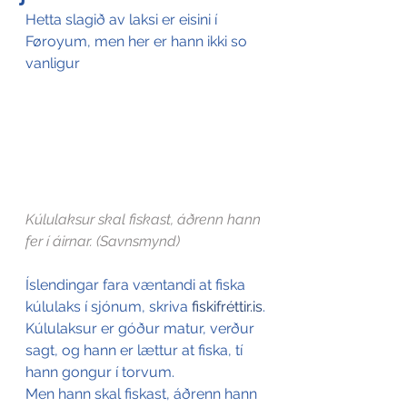
Hetta slagið av laksi er eisini í 
Føroyum, men her er hann ikki so 
vanligur
Kúlulaksur skal fiskast, áðrenn hann 
fer í áirnar. (Savnsmynd)
Íslendingar fara væntandi at fiska 
kúlulaks í sjónum, skriva 
fiskifréttir.is
.
Kúlulaksur er góður matur, verður 
sagt, og hann er lættur at fiska, tí 
hann gongur í torvum.
Men hann skal fiskast, áðrenn hann 