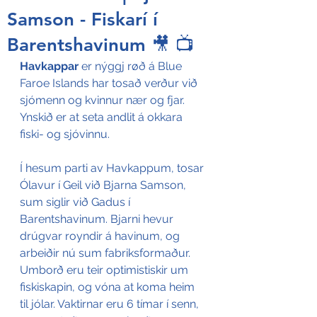
Samson - Fiskarí í
Barentshavinum 🎥 📺
Havkappar
 er nýggj røð á Blue 
Faroe Islands har 
tosað verður við 
sjómenn og kvinnur nær og fjar. 
Ynskið er at seta andlit á okkara 
fiski- og sjóvinnu.
Í hesum parti av Havkappum, tosar 
Ólavur í Geil við Bjarna Samson, 
sum siglir við Gadus í 
Barentshavinum. Bjarni hevur 
drúgvar royndir á havinum, og 
arbeiðir nú sum fabriksformaður. 
Umborð eru teir optimistiskir um 
fiskiskapin, og vóna at koma heim 
til jólar. Vaktirnar eru 6 tímar í senn, 