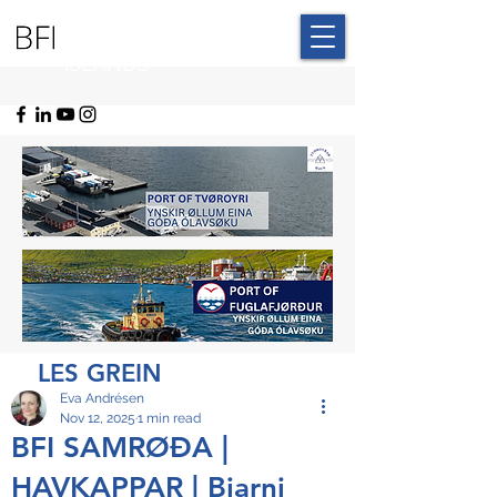
BLUE FAROE
ISLANDS
LES GREIN
Eva Andrésen
Nov 12, 2025
1 min read
BFI SAMRØÐA |
HAVKAPPAR | Bjarni