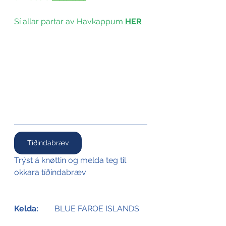
Sí allar partar av Havkappum 
HER
Tíðindabræv
Trýst á knøttin og melda teg til 
okkara tíðindabræv
Kelda:
	BLUE FAROE ISLANDS