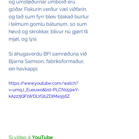
og umstøðurnar umborð eru 
góðar. Fiskurin verður væl viðfarin, 
og tað sum fyrr bleiv blakað burtur 
í teimum gomlu bátunum, so sum 
høvd og skrokkar, blívur nú gjørt til 
mjøl, og lýsi. 
Sí áhugaverdu BFI samrøðuna við 
Bjarna Samson, fabriksformaður, 
ein havkappi.
https://www.youtube.com/watch?
v=umqJ_Eueuwo&list=PLCN159wY-
kA227jQF1WDLYGbZDlMxq56Z
Sí video á
YouTube