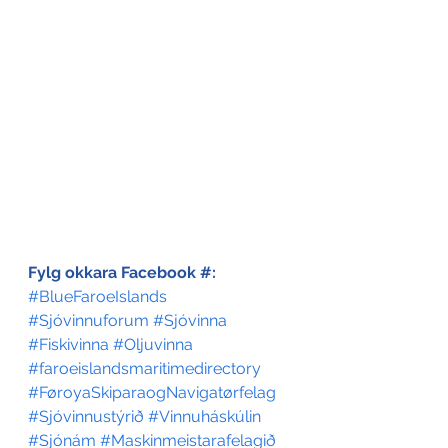
Fylg okkara Facebook #:
#BlueFaroeIslands
#Sjóvinnuforum
#Sjóvinna
#Fiskivinna
#Oljuvinna
#faroeislandsmaritimedirectory
#FøroyaSkiparaogNavigatørfelag
#Sjóvinnustýrið
#Vinnuháskúlin
#Sjónám
#Maskinmeistarafelagið