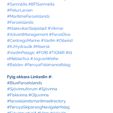
#Samrøða
#BFISamrøða
#PeturLarsen
#MaritimeFaroeIslands
#FaroeIslands
#KlaksvíkarSleipistøð
#Vikmar
#AdventManagement
#FaroeDive
#CentregoMarine
#Varðin
#Oilwind
#KJHydraulik
#Maersk
#VarðinPelagic
#FOÍB
#TIGNIR
#Id
eMøblarIlva
#JógvanWeihe
#Balslev
#FøroyaFiskimannafelag
Fylg okkara LinkedIn #:
#BlueFaroeIslands
#Sjóvinnuforum
#Sjóvinna
#Fiskivinna
#Oljuvinna
#faroeislandsmaritimedirectory
#FøroyaSkiparaogNavigatørfelag