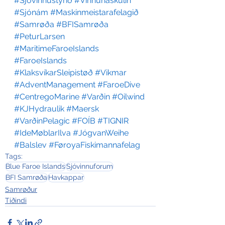
#Sjóvinnustýrið
#Vinnuháskúlin
#Sjónám
#Maskinmeistarafelagið
#Samrøða
#BFISamrøða
#PeturLarsen
#MaritimeFaroeIslands
#FaroeIslands
#KlaksvíkarSleipistøð
#Vikmar
#AdventManagement
#FaroeDive
#CentregoMarine
#Varðin
#Oilwind
#KJHydraulik
#Maersk
#VarðinPelagic
#FOÍB
#TIGNIR
#IdeMøblarIlva
#JógvanWeihe
#Balslev
#FøroyaFiskimannafelag
Tags:
Blue Faroe Islands
Sjóvinnuforum
BFI Samrøða
Havkappar
Samrøður
Tíðindi