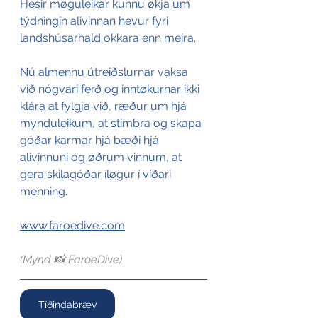
Hesir møguleikar kunnu økja um 
týdningin alivinnan hevur fyri 
landshúsarhald okkara enn meira. 
Nú almennu útreiðslurnar vaksa 
við nógvari ferð og inntøkurnar ikki 
klára at fylgja við, ræður um hjá 
mynduleikum, at stimbra og skapa 
góðar karmar hjá bæði hjá 
alivinnuni og øðrum vinnum, at 
gera skilagóðar íløgur í víðari 
menning.
www.faroedive.com
(Mynd 📸 FaroeDive)
Tíðindabræv