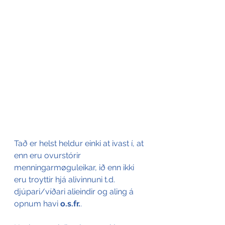
Tað er helst heldur einki at ivast í, at 
enn eru ovurstórir 
menningarmøguleikar, ið enn ikki 
eru troyttir hjá alivinnuni t.d. 
djúpari/víðari alieindir og aling á 
opnum havi 
o.s.fr
.
. 