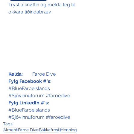
Trýst á knøttin og melda teg til 
okkara tíðindabræv
Kelda:
	Faroe Dive
Fylg Facebook #'s:
#BlueFaroeIslands
#Sjóvinnuforum
#faroedive
Fylg LinkedIn #'s:
#BlueFaroeIslands
#Sjóvinnuforum
#faroedive
Tags:
Alment
Faroe Dive
Bakkafrost
Menning