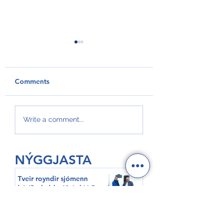
Comments
GroAqua útbyggir
Føroyar er framv
Write a comment...
fóðurflaka til størri
Hvítalista
alibrúk
NÝGGJASTA
Tveir royndir sjómenn
hátíðarhalda 40 ár hjá Royal
Greenland