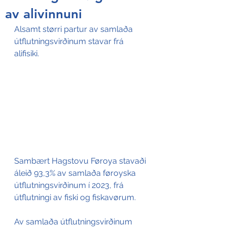
av alivinnuni
Alsamt størri partur av samlaða 
útflutningsvirðinum stavar frá 
alifisiki. 
Sambært Hagstovu Føroya stavaði 
áleið 93,3% av samlaða føroyska 
útflutningsvirðinum í 2023, frá 
útflutningi av fiski og fiskavørum. 
Av samlaða útflutningsvirðinum 