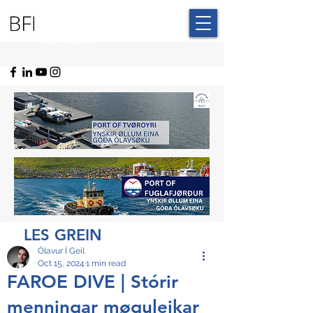
BLUE FAROE
ISLANDS
LES GREIN
Ólavur Í Geil
Oct 15, 2024
1 min read
FAROE DIVE | Stórir
menningar møguleikar