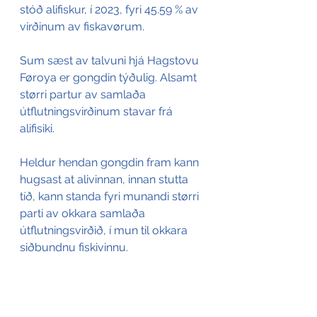
stóð alifiskur, í 2023, fyri 45.59 % av 
virðinum av fiskavørum. 
Sum sæst av talvuni hjá Hagstovu 
Føroya er gongdin týðulig. Alsamt 
størri partur av samlaða 
útflutningsvirðinum stavar frá 
alifisiki. 
Heldur hendan gongdin fram kann 
hugsast at alivinnan, innan stutta 
tíð, kann standa fyri munandi størri 
parti av okkara samlaða 
útflutningsvirðið, í mun til okkara 
siðbundnu fiskivinnu.