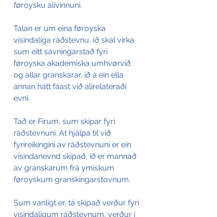
føroysku alivinnuni.
Talan er um eina føroyska 
vísindaliga ráðstevnu, ið skal virka 
sum eitt savningarstað fyri 
føroyska akademiska umhvørvið 
og allar granskarar, ið á ein ella 
annan hátt fáast við alirelateraði 
evni.
Tað er Firum, sum skipar fyri 
ráðstevnuni. At hjálpa til við 
fyrireikingini av ráðstevnuni er ein 
vísindanevnd skipað, ið er mannað 
av granskarum frá ymiskum 
føroyskum granskingarstovnum.
Sum vanligt er, tá skipað verður fyri 
vísindaligum ráðstevnum, verður í 