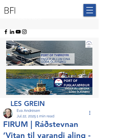
BLUE FAROE
ISLANDS
LES GREIN
Eva Andrésen
Jul 22, 2025
1 min read
FIRUM | Ráðstevnan
’Vitan til varandi aling -