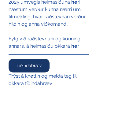
2025 umvegis heimasíðuna 
her
Í 
when-cross-origin" allowfullscreen>
næstum verður kunna nærri um 
</iframe>
tilmelding, hvar ráðstevnan verður 
hildin og anna viðkomandi.
Fylg við ráðstevnuni og kunning 
annars, á heimasíðu okkara 
her
Tíðindabræv
Trýst á knøttin og melda teg til 
okkara tíðindabræv