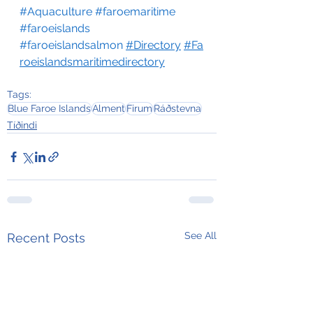
#Aquaculture
#faroemaritime
#faroeislands
#faroeislandsalmon
#Directory
#Fa
roeislandsmaritimedirectory
Tags:
Blue Faroe Islands
Alment
Firum
Ráðstevna
Tíðindi
See All
Recent Posts