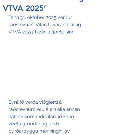
VTVA 2025’
Tann 31. oktober 2025 verður 
ráðstevnan ‘Vitan til varandi aling – 
VTVA 2025’ hildin á fjórða sinni.
Evni, ið verða viðgjørd á 
ráðstevnuni, eru á ein ella annan 
hátt viðkomandi vitan, ið kann 
verða grundarlag undir 
burðardyggu menningini av 