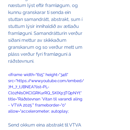
næstum lýst eftir framløgum, og 
kunnu granskarar tí senda ein 
stuttan samandrátt, abstrakt, sum í 
stuttum lýsir innihaldið av ætlaðu 
framløguni. Samandrátturin verður 
síðani mettur av skikkaðum 
granskarum og so verður mett um 
pláss verður fyri framløguni á 
ráðstevnuni.
<iframe width="615" height="346" 
src="https://www.youtube.com/embed/
7H_7_tJBNEA?list=PL-
Cl02NIsOKClGRKurRQ_SKIXp3TQpNYt" 
title="Ráðstevnan ’Vitan til varandi aling 
- VTVA 2025’" frameborder="0" 
allow="accelerometer; autoplay; 
clipboard-write; encrypted-media; 
gyroscope; picture-in-picture; web-
Send okkum eina abstrakt til VTVA 
share" referrerpolicy="strict-origin-