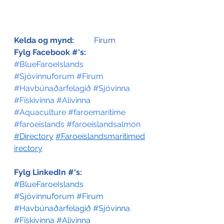
Kelda og mynd:
	Firum
Fylg Facebook #'s:
#BlueFaroeIslands
#Sjóvinnuforum
#Firum
#Havbúnaðarfelagið
#Sjóvinna
#Fiskivinna
#Alivinna
#Aquaculture
#faroemaritime
#faroeislands
#faroeislandsalmon
#Directory
#Faroeislandsmaritimed
irectory
Fylg LinkedIn #'s:
#BlueFaroeIslands
#Sjóvinnuforum
#Firum
#Havbúnaðarfelagið
#Sjóvinna
#Fiskivinna
#Alivinna