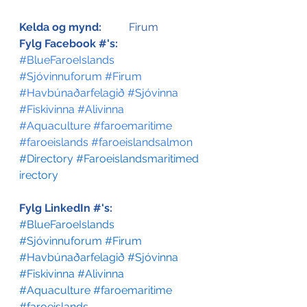
Kelda og mynd:
	Firum
Fylg Facebook #'s:
#BlueFaroeIslands
#Sjóvinnuforum
#Firum
#Havbúnaðarfelagið
#Sjóvinna
#Fiskivinna
#Alivinna
#Aquaculture
#faroemaritime
#faroeislands
#faroeislandsalmon
#Directory
#Faroeislandsmaritimed
irectory
Fylg LinkedIn #'s:
#BlueFaroeIslands
#Sjóvinnuforum
#Firum
#Havbúnaðarfelagið
#Sjóvinna
#Fiskivinna
#Alivinna
#Aquaculture
#faroemaritime
#faroeislands