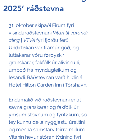
2025’ ráðstevna
31. oktober skipaði Firum fyri 
vísindaráðstevnuni 
Vitan til varandi 
aling | VTVA
 fyri fjórðu ferð. 
Undirtøkan var framúr góð, og 
luttakarar vóru føroyskir 
granskarar, fakfólk úr alivinnuni, 
umboð frá myndugleikum og 
lesandi. Ráðstevnan varð hildin á 
Hotel Hilton Garden Inn í Tórshavn.
Endamálið við ráðstevnuni er at 
savna granskarar og fakfólk úr 
ymsum stovnum og fyritøkum, so 
tey kunnu deila nýggjastu úrslitini 
og menna samstarv teirra millum. 
Vitanin hevur stóran týdning fyri 