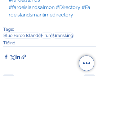
#faroeislandsalmon
#Directory
#Fa
roeislandsmaritimedirectory
Tags:
Blue Faroe Islands
Firum
Gransking
Tíðindi
See All
Recent Posts