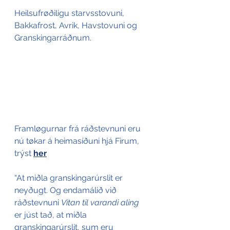
Heilsufrøðiligu starvsstovuni, 
Bakkafrost, Avrik, Havstovuni og 
Granskingarráðnum.
Framløgurnar frá ráðstevnuni eru 
nú tøkar á heimasíðuni hjá Firum, 
trýst 
her
“At miðla granskingarúrslit er 
neyðugt. Og endamálið við 
ráðstevnuni 
Vitan til varandi aling
er júst tað, at miðla 
granskingarúrslit, sum eru 