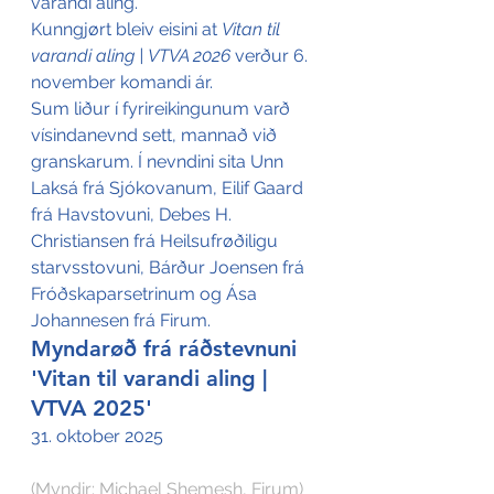
varandi aling.
Kunngjørt bleiv eisini at 
Vitan til 
varandi aling | VTVA 2026
 verður 6. 
november komandi ár.
Sum liður í fyrireikingunum varð 
vísindanevnd sett, mannað við 
granskarum. Í nevndini sita Unn 
Laksá frá Sjókovanum, Eilif Gaard 
frá Havstovuni, Debes H. 
Christiansen frá Heilsufrøðiligu 
starvsstovuni, Bárður Joensen frá 
Fróðskaparsetrinum og Ása 
Johannesen frá Firum.
Myndarøð frá ráðstevnuni 
'Vitan til varandi aling | 
VTVA 2025'
31. oktober 2025 
(Myndir: Michael Shemesh, Firum)