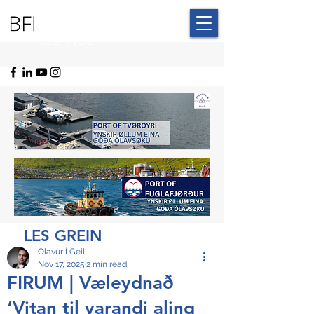
BLUE FAROE
ISLANDS
LES GREIN
Ólavur Í Geil
Nov 17, 2025
2 min read
FIRUM | Væleydnað
‘Vitan til varandi aling