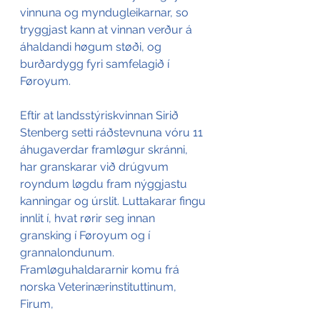
vinnuna og myndugleikarnar, so 
tryggjast kann at vinnan verður á 
áhaldandi høgum støði, og 
burðardygg fyri samfelagið í 
Føroyum.
Eftir at landsstýriskvinnan Sirið 
Stenberg setti ráðstevnuna vóru 11 
áhugaverdar framløgur skránni, 
har granskarar við drúgvum 
royndum løgdu fram nýggjastu 
kanningar og úrslit. Luttakarar fingu 
innlit í, hvat rørir seg innan 
gransking í Føroyum og í 
grannalondunum. 
Framløguhaldararnir komu frá 
norska Veterinærinstituttinum, 
Firum, 