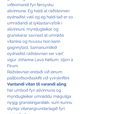
viðkomandi fyri føroysku 
alivinnuna. Eg haldi at ráðstevnan 
eydnaðist væl og eg haldi tað er so 
umráðandi at lyklastarvsfólk í 
alivinnuni, myndugleikar og 
granskarar savnast at umrøða 
vitanina og hvussu hon kann 
gagnnýtast. Samanumtikið 
eydnaðist ráðstevnan ser væl", 
sigur Jóhanna Lava Køtlum, stjóri á 
Firum.
Ráðstevnan endaði við einum 
pallborðsorðaskifti við yvirskriftini: 
Vantandi vitan til varandi aling
, 
har umboð fyri alivinnuna og 
myndugleikar umrøddu møguliga 
nýggj granskingarátøk, sum kunnu 
styrkja vitanargrundarlagið fyri 