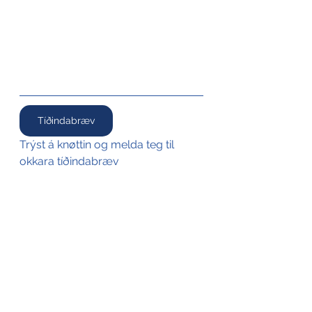
Tíðindabræv
Trýst á knøttin og melda teg til 
okkara tíðindabræv