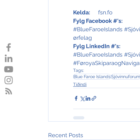
Kelda:
	fsn.fo
Fylg Facebook #'s:
#BlueFaroeIslands
#Sjóv
ørfelag
Fylg LinkedIn #'s:
#BlueFaroeIslands
#Sjóv
#FøroyaSkiparaogNavigat
Tags:
Blue Faroe Islands
Sjóvinnuforu
Tíðindi
Recent Posts