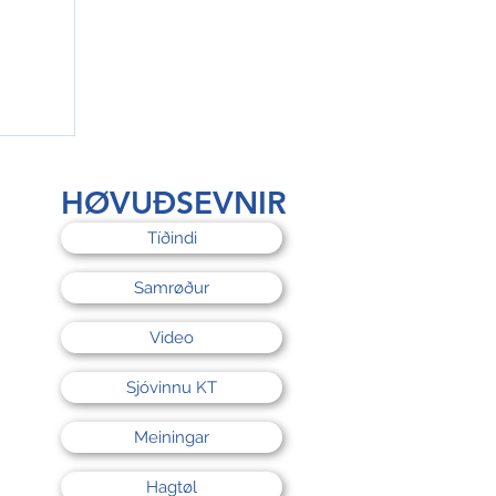
rri
HØVUÐSEVNIR
Tíðindi
Samrøður
Video
Sjóvinnu KT
Meiningar
Hagtøl