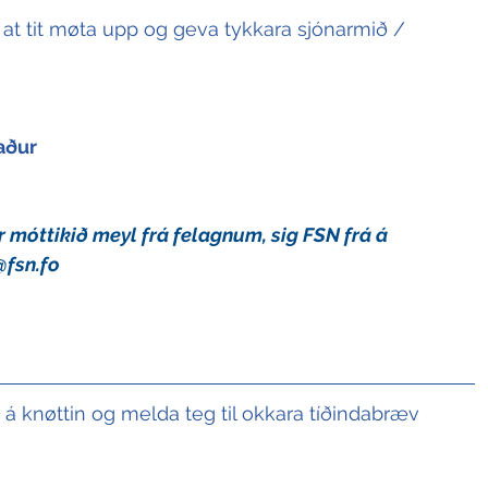
i at tit møta upp og geva tykkara sjónarmið / 
aður
r móttikið meyl frá felagnum, sig FSN frá á 
fsn.fo
t á knøttin og melda teg til okkara tíðindabræv