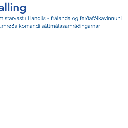
lling
um starvast í Handils - frálanda og ferðafólkavinnuni 
 at umrøða komandi sáttmálasamráðingarnar.