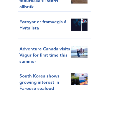
fóðurflaka til størri
alibrúk
Føroyar er framvegis á
Hvítalista
Adventure Canada visits
Vágur for first time this
summer
South Korea shows
growing interest in
Faroese seafood