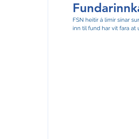
Fundarinnka
FSN heitir á limir sínar s
inn til fund har vit fara