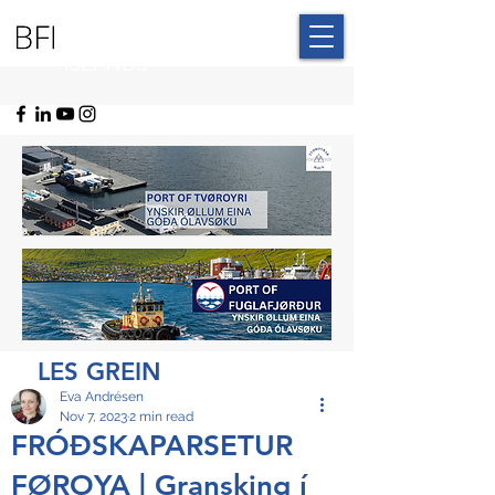
BLUE FAROE
ISLANDS
LES GREIN
Eva Andrésen
Nov 7, 2023
2 min read
FRÓÐSKAPARSETUR
FØROYA | Gransking í