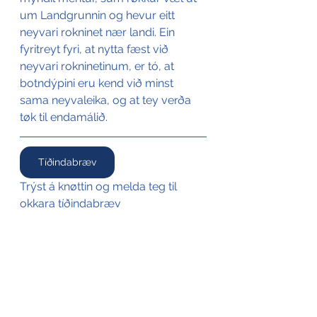
um Landgrunnin og hevur eitt 
neyvari rokninet nær landi. Ein 
fyritreyt fyri, at nytta fæst við 
neyvari rokninetinum, er tó, at 
botndýpini eru kend við minst 
sama neyvaleika, og at tey verða 
tøk til endamálið.
Tíðindabræv
Trýst á knøttin og melda teg til 
okkara tíðindabræv