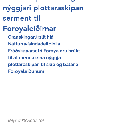
nýggjari plottaraskipan
serment til
Føroyaleiðirnar
Granskingarúrslit hjá 
Náttúruvísindadeildini á 
Fróðskaparsetri Føroya eru brúkt 
til at menna eina nýggja 
plottaraskipan til skip og bátar á 
Føroyaleiðunum
(Mynd 📸 Setur.fo)