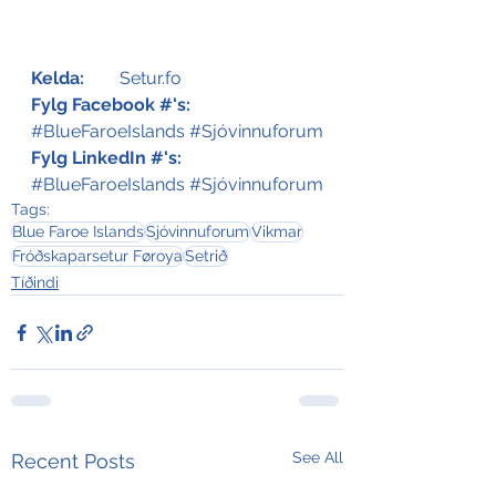
Kelda:
	Setur.fo
Fylg Facebook #'s:
#BlueFaroeIslands
#Sjóvinnuforum
Fylg LinkedIn #'s:
#BlueFaroeIslands
#Sjóvinnuforum
Tags:
Blue Faroe Islands
Sjóvinnuforum
Vikmar
Fróðskaparsetur Føroya
Setrið
Tíðindi
See All
Recent Posts