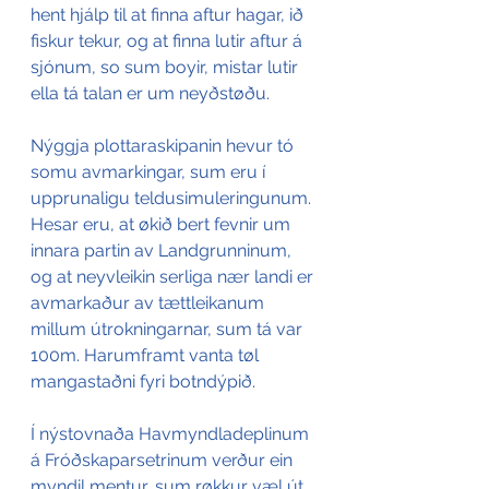
hent hjálp til at finna aftur hagar, ið 
fiskur tekur, og at finna lutir aftur á 
sjónum, so sum boyir, mistar lutir 
ella tá talan er um neyðstøðu.
Nýggja plottaraskipanin hevur tó 
somu avmarkingar, sum eru í 
upprunaligu teldusimuleringunum. 
Hesar eru, at økið bert fevnir um 
innara partin av Landgrunninum, 
og at neyvleikin serliga nær landi er 
avmarkaður av tættleikanum 
millum útrokningarnar, sum tá var 
100m. Harumframt vanta tøl 
mangastaðni fyri botndýpið.
Í nýstovnaða Havmyndladeplinum 
á Fróðskaparsetrinum verður ein 
myndil mentur, sum røkkur væl út 