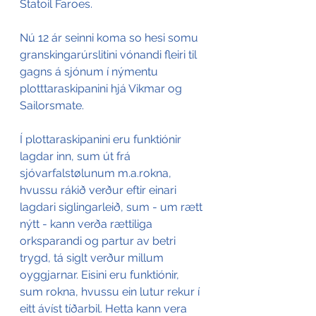
Statoil Faroes. 
Nú 12 ár seinni koma so hesi somu 
granskingarúrslitini vónandi fleiri til 
gagns á sjónum í nýmentu 
plotttaraskipanini hjá Vikmar og 
Sailorsmate.
Í plottaraskipanini eru funktiónir 
lagdar inn, sum út frá 
sjóvarfalstølunum m.a.rokna, 
hvussu rákið verður eftir einari 
lagdari siglingarleið, sum - um rætt 
nýtt - kann verða rættiliga 
orksparandi og partur av betri 
trygd, tá siglt verður millum 
oyggjarnar. Eisini eru funktiónir, 
sum rokna, hvussu ein lutur rekur í 
eitt ávíst tíðarbil. Hetta kann vera 