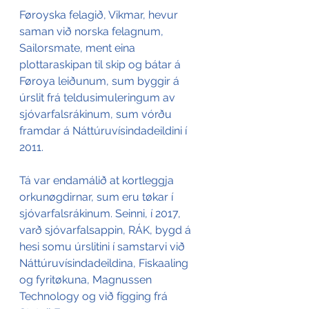
Føroyska felagið, Vikmar, hevur 
saman við norska felagnum, 
Sailorsmate, ment eina 
plottaraskipan til skip og bátar á 
Føroya leiðunum, sum byggir á 
úrslit frá teldusimuleringum av 
sjóvarfalsrákinum, sum vórðu 
framdar á Náttúruvísindadeildini í 
2011. 
Tá var endamálið at kortleggja 
orkunøgdirnar, sum eru tøkar í 
sjóvarfalsrákinum. Seinni, í 2017, 
varð sjóvarfalsappin, RÁK, bygd á 
hesi somu úrslitini í samstarvi við 
Náttúruvísindadeildina, Fiskaaling 
og fyritøkuna, Magnussen 
Technology og við fígging frá 