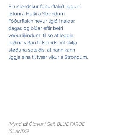
Ein íslendskur fóðurflakið liggur í 
løtuni á Hulki á Strondum. 
Fóðurflakin hevur ligið í nakrar 
dagar, og bíðar eftir betri 
veðurlíkindum, til so at leggja 
leiðina víðari til Íslands. Vit skilja 
støðuna soleiðis, at hann kann 
liggja eina til tvær vikur á Strondum.
(Mynd 📸 Ólavur í Geil, BLUE FAROE 
ISLANDS)