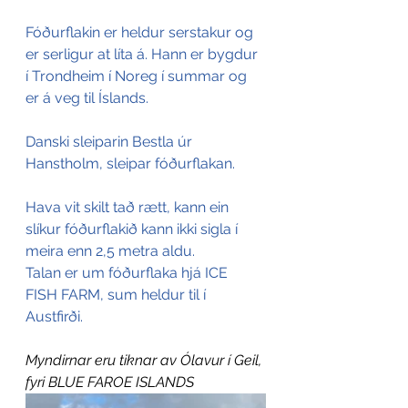
Fóðurflakin er heldur serstakur og 
er serligur at líta á. Hann er bygdur 
í Trondheim í Noreg í summar og 
er á veg til Íslands.
Danski sleiparin Bestla úr 
Hanstholm, sleipar fóðurflakan.
Hava vit skilt tað rætt, kann ein 
slíkur fóðurflakið kann ikki sigla í 
meira enn 2,5 metra aldu. 
Talan er um fóðurflaka hjá ICE 
FISH FARM, sum heldur til í 
Austfirði.
Myndirnar eru tiknar av Ólavur í Geil, 
fyri BLUE FAROE ISLANDS