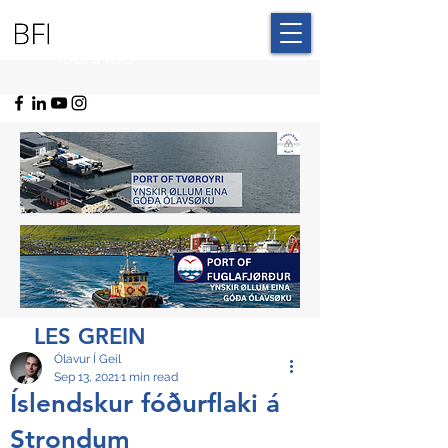
BLUE FAROE
ISLANDS
LES GREIN
Ólavur Í Geil
Sep 13, 2021
1 min read
Íslendskur fóðurflaki á
Strondum