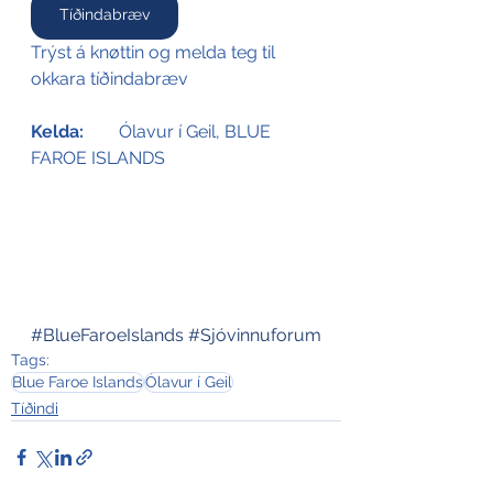
Tíðindabræv
Trýst á knøttin og melda teg til 
okkara tíðindabræv
Kelda: 
	Ólavur í Geil, BLUE 
FAROE ISLANDS
#BlueFaroeIslands
#Sjóvinnuforum
Tags:
Blue Faroe Islands
Ólavur í Geil
Tíðindi