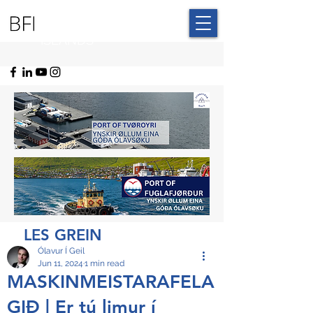
BLUE FAROE
ISLANDS
LES GREIN
Ólavur Í Geil
Jun 11, 2024
1 min read
MASKINMEISTARAFELA
GIÐ | Er tú limur í