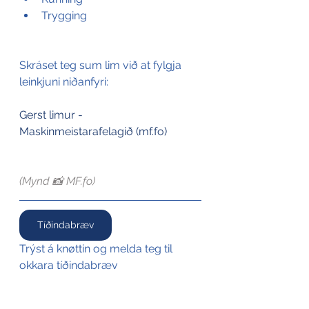
Trygging
Skráset teg sum lim við at fylgja 
leinkjuni niðanfyri:
Gerst limur - 
Maskinmeistarafelagið (
mf.fo
)
(Mynd 📸 MF.fo)
Tíðindabræv
Trýst á knøttin og melda teg til 
okkara tíðindabræv