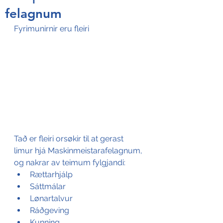
felagnum
Fyrimunirnir eru fleiri
Tað er fleiri orsøkir til at gerast 
limur hjá Maskinmeistarafelagnum, 
og nakrar av teimum fylgjandi:
Rættarhjálp
Sáttmálar 
Lønartalvur 
Ráðgeving    
Kunning 