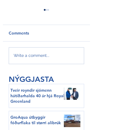
Comments
GroAqua útbyggir
Føroyar er framv
Write a comment...
fóðurflaka til størri
Hvítalista
alibrúk
NÝGGJASTA
Tveir royndir sjómenn
hátíðarhalda 40 ár hjá Royal
Greenland
GroAqua útbyggir
fóðurflaka til størri alibrúk