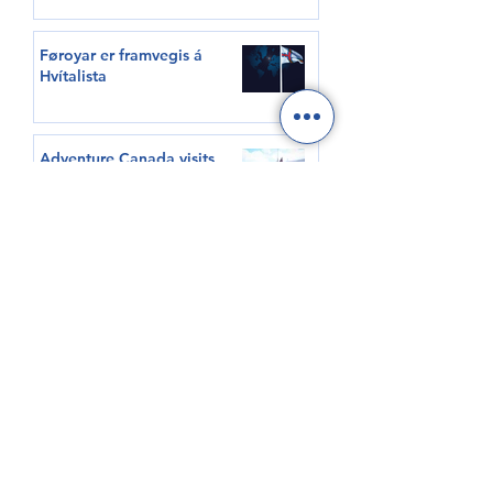
Føroyar er framvegis á
Hvítalista
Adventure Canada visits
Vágur for first time this
summer
South Korea shows growing
interest in Faroese seafood
HØVUÐSEVNIR
Tíðindi
Samrøður