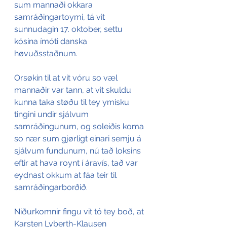
sum mannaði okkara 
samráðingartoymi, tá vit 
sunnudagin 17. oktober, settu 
kósina ímóti danska 
høvuðsstaðnum.
Orsøkin til at vit vóru so væl 
mannaðir var tann, at vit skuldu 
kunna taka støðu til tey ymisku 
tingini undir sjálvum 
samráðingunum, og soleiðis koma 
so nær sum gjørligt einari semju á 
sjálvum fundunum, nú tað loksins 
eftir at hava roynt í áravís, tað var 
eydnast okkum at fáa teir til 
samráðingarborðið.
Niðurkomnir fingu vit tó tey boð, at 
Karsten Lyberth-Klausen 