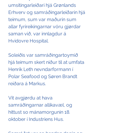
umsitingarleiðari hjá Grønlands 
Erhverv og samráðingarleiðarin hjá 
teimum, sum var maðurin sum 
allar fyrireikingarnar vóru gjørdar 
saman við, var innlagdur á 
Hvidovre Hospital.
Soleiðis var samráðingartoymið 
hjá teimum skert niður til at umfata 
Henrik Leth nevndarformann í 
Polar Seafood og Søren Brandt 
reiðara á Markus.
Vit avgjørdu at hava 
samráðingarnar allíkavæl, og 
hittust so mánamorgunin 18. 
oktober í Industriens Hus.