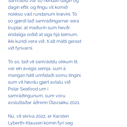
Samráðst var so hendan dagin og 
dagin eftir, og fingu vit komið 
nokkso væl rundanum krøvini. Tó 
so gjørdi tað samráðingarnar sera 
truplar, at maðurin sum hevði 
endaliga orðið at siga hjá teimum, 
ikki kundi vera við, tí alt mátti gerast 
við fyrivarni.
Tó so, tað vit samráddu okkum til 
var ein ávegis semja, sum á 
mangan hátt umfataði somu tingini, 
sum vit høvdu gjørt avtalu við 
Polar Seafood um í 
samráðingunum, sum vóru 
avsluttaðar áðrenn Ólavsøku 2021.
Nú, vit skriva 2022, er Karsten 
Lyberth-Klausen komin fyri seg 