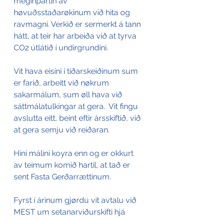
meginpartin av 
høvuðsstaðarøkinum við hita og 
ravmagni. Verkið er sermerkt á tann 
hátt, at teir har arbeiða við at tyrva 
CO2 útlátið í undirgrundini.
Vit hava eisini í tíðarskeiðinum sum 
er farið, arbeitt við nøkrum 
sakarmálum, sum øll hava við 
sáttmálatulkingar at gera.  Vit fingu 
avslutta eitt, beint eftir ársskiftið, við 
at gera semju við reiðaran.
Hini málini koyra enn og er okkurt 
av teimum komið hartil, at tað er 
sent Fasta Gerðarrættinum.
Fyrst í árinum gjørdu vit avtalu við 
MEST um setanarviðurskifti hjá 