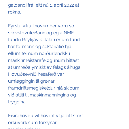
galdandi frá, eitt nú 1. apríl 2022 at 
rokna.
Fyrstu viku í november vóru so 
skrivstovuleiðarin og eg á NMF 
fundi í Reykjavík. Talan er um fund 
har formenn og sektariatið hjá 
øllum teimum norðurlendsku 
maskinmeistarafeløgunum hittast 
at umrøða ymiskt av felags áhuga. 
Høvuðsevnið hesaferð var 
umleggingin til grønar 
framdriftsmegiskeldur hjá skipum, 
við atliti til maskinmanningina og 
trygdina.
Eisini høvdu vit høvi at vitja eitt stórt 
orkuverk sum forsýnar 