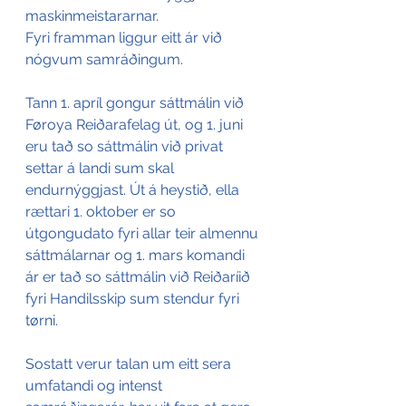
maskinmeistararnar.
Fyri framman liggur eitt ár við 
nógvum samráðingum.
Tann 1. apríl gongur sáttmálin við 
Føroya Reiðarafelag út, og 1. juni 
eru tað so sáttmálin við privat 
settar á landi sum skal 
endurnýggjast. Út á heystið, ella 
rættari 1. oktober er so 
útgongudato fyri allar teir almennu 
sáttmálarnar og 1. mars komandi 
ár er tað so sáttmálin við Reiðaríið 
fyri Handilsskip sum stendur fyri 
tørni.
Sostatt verur talan um eitt sera 
umfatandi og intenst 