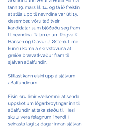
Aðalfundurin verur á Hotel Hafnia 
tann 19. mars kl. 14, og tá ið freistin 
at stilla upp til nevndina var úti 15. 
desember, vóru tað tveir 
kandidatar sum bjóðaðu seg fram 
til nevndina. Talan er um Rógva K. 
Hansen og Ólavur J. Østerø. Limir 
kunnu koma á skrivstovuna at 
greiða brævatkvøður fram til 
sjálvan aðalfundin.
Stillast kann eisini upp á sjálvum 
aðalfundinum.
Eisini eru limir vælkomnir at senda 
uppskot um lógarbroytingar inn til 
aðalfundin at taka støðu til. Hesi 
skulu vera felagnum í hendi  í 
seinasta lagi 14 dagar innan sjálvan 