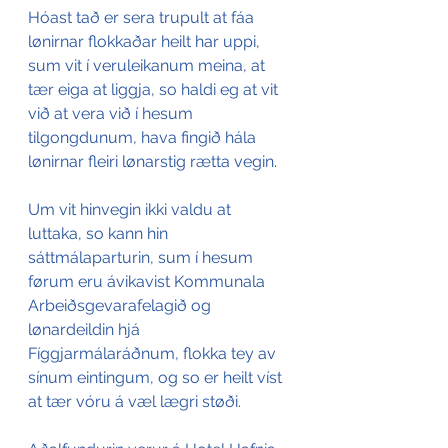
Hóast tað er sera trupult at fáa 
lønirnar flokkaðar heilt har uppi, 
sum vit í veruleikanum meina, at 
tær eiga at liggja, so haldi eg at vit 
við at vera við í hesum 
tilgongdunum, hava fingið hála 
lønirnar fleiri lønarstig rætta vegin.
Um vit hinvegin ikki valdu at 
luttaka, so kann hin 
sáttmálaparturin, sum í hesum 
førum eru ávikavist Kommunala 
Arbeiðsgevarafelagið og 
lønardeildin hjá 
Fíggjarmálaráðnum, flokka tey av 
sínum eintingum, og so er heilt víst 
at tær vóru á væl lægri støði.