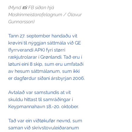
(Mynd 📸 FB síðan hjá 
Maskinmeistarafelagnum / Ólavur 
Gunnarsson)
Tann 27. september handaðu vit 
krøvini til nýggjan sáttmála við GE 
(fyrrverandi APK) fyri størri 
rækjutrolarar í Grønlandi. Tað eru í 
løtuni eini 8 skip, sum eru umfataði 
av hesum sáttmálanum, sum ikki 
er dagførdur síðani ársbyrjan 2006.
Avtalað var samstundis at vit 
skuldu hittast til samráðingar í 
Keypmannahavn 18.-20. oktober.
Tað var ein viðtøkufør nevnd, sum 
saman við skrivstovuleiðaranum 