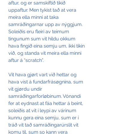
aftur, og er samskiftið tikið 
uppaftur. Men tykist tað at vera 
meira ella minni at taka 
samráðingarnar upp av nýggjum. 
Soleiðis eru fleiri av teimum 
tingunum sum vit hildu okkum 
hava fingið eina semju um, ikki tikin 
við, og standa vit meira ella minni 
aftur á “scratch”.
Vit hava gjørt vart við hettar og 
hava víst á fundarfrásøgnina, sum 
vit gjørdu undir 
samráðingarforløbinum. Vónandi 
fer at eydnast at fáa hettar á beint, 
soleiðis at vit í leypi av várinum 
kunnu gera eina semju, sum er í 
tráð vit tað samráðingarúrslit vit 
komu til, sum so kann vera 