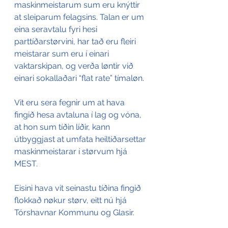
maskinmeistarum sum eru knýttir 
at sleiparum felagsins. Talan er um 
eina seravtalu fyri hesi 
parttíðarstørvini, har tað eru fleiri 
meistarar sum eru í einari 
vaktarskipan, og verða løntir við 
einari sokallaðari “flat rate” tímaløn.
Vit eru sera fegnir um at hava 
fingið hesa avtaluna í lag og vóna, 
at hon sum tíðin líðir, kann 
útbyggjast at umfata heiltíðarsettar 
maskinmeistarar í størvum hjá 
MEST.
Eisini hava vit seinastu tíðina fingið 
flokkað nøkur størv, eitt nú hjá 
Tórshavnar Kommunu og Glasir.