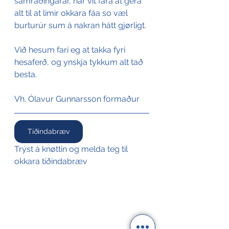
samráðingarár, har vit fara at gera 
alt til at limir okkara fáa so væl 
burturúr sum á nakran hátt gjørligt.
Við hesum fari eg at takka fyri 
hesaferð, og ynskja tykkum alt tað 
besta.
Vh. Ólavur Gunnarsson formaður
Tíðindabræv
Trýst á knøttin og melda teg til 
okkara tíðindabræv