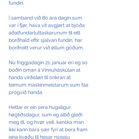
fundin.
Í samband við 80 ára dagin sum 
var í fjør, hava vit avgjørt at bjóða 
aðalfundarluttaskarunum til eitt 
borðhald eftir sjálvan fundin, har 
borðreitt verur við øllum góðum.
Nú fríggjadagin 21. januar eri eg so 
boðin oman á Vinnuháskúlan at 
handa virðisløn til onkran at 
teimum maskinmeistarum sum fáa 
prógvið handa.
Hettar er ein sera hugaligur 
høgtíðsdagur, sum eg altíð gleði 
meg til, og hvør veit, kanska man 
ikki kann bara sær fyri at bera fram 
eina kvøðu til hesar nýggju 