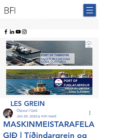
BLUE FAROE
ISLANDS
LES GREIN
Ólavur Í Geil
Jan 20, 2022
4 min read
MASKINMEISTARAFELA
GIÐ | Tíðindargrein og