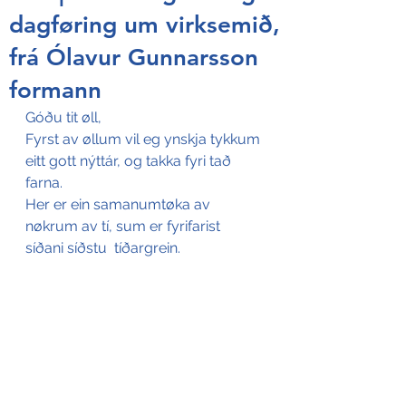
dagføring um virksemið,
frá Ólavur Gunnarsson
formann
Góðu tit øll,
Fyrst av øllum vil eg ynskja tykkum 
eitt gott nýttár, og takka fyri tað 
farna. 
Her er ein samanumtøka av 
nøkrum av tí, sum er fyrifarist 
síðani síðstu  tíðargrein.