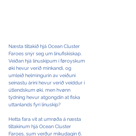
Næsta tiltakið hjá Ocean Cluster 
Faroes snýr seg um línufiskiskap. 
Veiðan hjá línuskipum í føroyskum 
øki hevur verið minkandi, og 
umleið helmingurin av veiðuni 
seinastu árini hevur verið veiddur í 
útlendskum øki, men hvønn 
týdning hevur atgongdin at fiska 
uttanlands fyri línuskip? 
Hetta fara vit at umrøða á næsta 
tiltakinum hjá Ocean Cluster 
Faroes, sum verður mikudagin 6. 