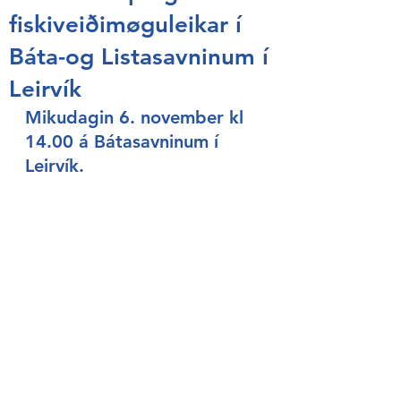
fiskiveiðimøguleikar í
Báta-og Listasavninum í
Leirvík
Mikudagin 6. november kl 
14.00 á Bátasavninum í 
Leirvík. 