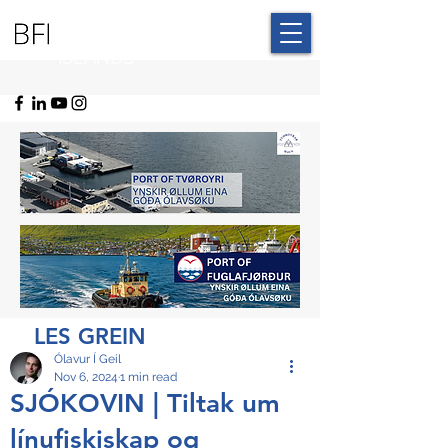
BLUE FAROE
ISLANDS
LES GREIN
Ólavur Í Geil
Nov 6, 2024
1 min read
SJÓKOVIN | Tiltak um
línufiskiskap og