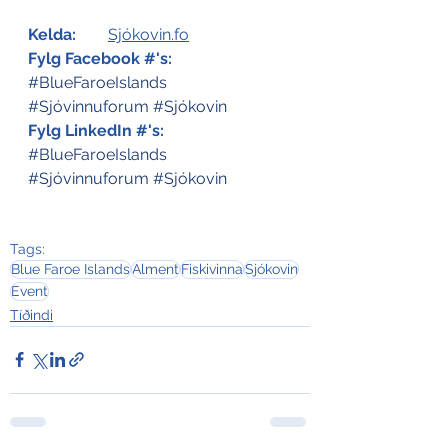
Kelda:
Sjókovin.fo
Fylg Facebook #'s:
#BlueFaroeIslands
#Sjóvinnuforum
#Sjókovin
Fylg LinkedIn #'s:
#BlueFaroeIslands
#Sjóvinnuforum
#Sjókovin
Tags:
Blue Faroe Islands
Alment
Fiskivinna
Sjókovin
Event
Tíðindi