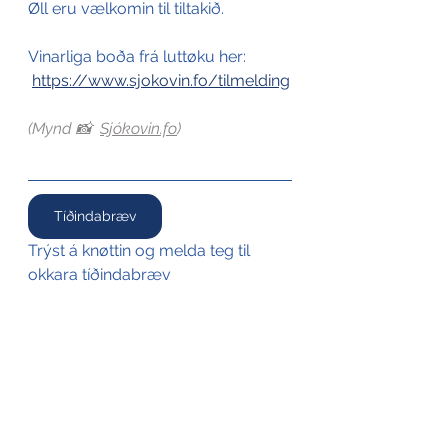
Øll eru vælkomin til tiltakið. 
Vinarliga boða frá luttøku her:
https://www.sjokovin.fo/tilmelding
(Mynd 📸  
Sjókovin.fo
)
Tíðindabræv
Trýst á knøttin og melda teg til 
okkara tíðindabræv