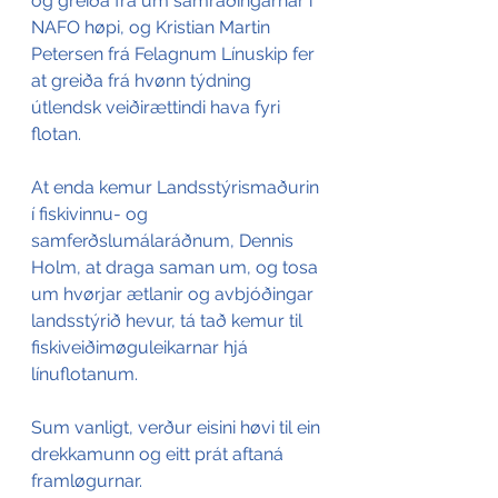
og greiða frá um samráðingarnar í 
NAFO høpi, og Kristian Martin 
Petersen frá Felagnum Línuskip fer 
at greiða frá hvønn týdning 
útlendsk veiðirættindi hava fyri 
flotan. 
At enda kemur Landsstýrismaðurin 
í fiskivinnu- og 
samferðslumálaráðnum, Dennis 
Holm, at draga saman um, og tosa 
um hvørjar ætlanir og avbjóðingar 
landsstýrið hevur, tá tað kemur til 
fiskiveiðimøguleikarnar hjá 
línuflotanum. 
Sum vanligt, verður eisini høvi til ein 
drekkamunn og eitt prát aftaná 
framløgurnar. 