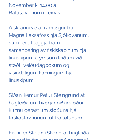
November kl 14.00 á 
Bátasavninum í Leirvík. 
Á skránni vera framløgur frá 
Magna Laksáfoss hjá Sjókovanum, 
sum fer at leggja fram 
samanbering av fiskiskapinum hjá 
línuskipum á ymsum leiðum við 
støði í veiðudagbókum og 
vísindaligum kanningum hjá 
línuskipum. 
Síðani kemur Petur Steingrund at 
hugleiða um hvørjar niðurstøður 
kunnu gerast um støðuna hjá 
toskastovnunum út frá tølunum. 
Eisini fer Stefan í Skorini at hugleiða 