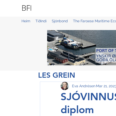
BLUE FAROE ISLANDS
Heim
Tíðindi
Sjónbond
The Faroese Maritime E
LES GREIN
Eva Andrésen
Mar 21, 202
SJÓVINNUS
diplom