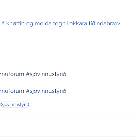
t á knøttin og melda teg til okkara tíðindabræv
innuforum
#sjóvinnustýrið
innuforum
#sjóvinnustýrið
m
Sjóvinnustýrið