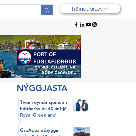
Tíðindabræv ✅
NÝGGJASTA
Tveir royndir sjómenn
hátíðarhalda 40 ár hjá
Royal Greenland
GroAqua útbyggir