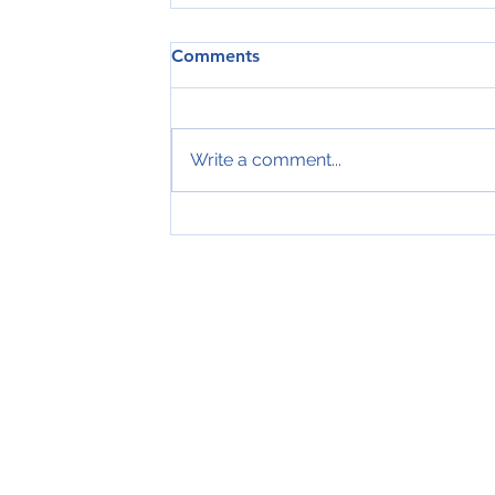
Comments
Write a comment...
Tveir royndir sjómenn hátíðarha
ár hjá Royal Greenland