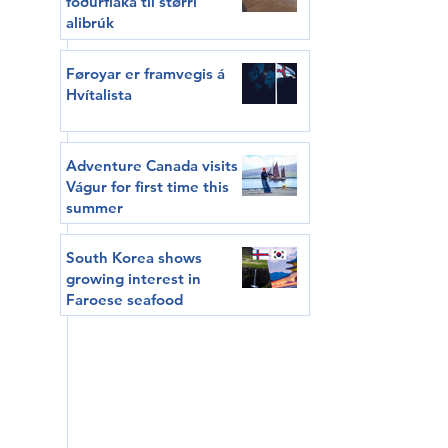
fóðurflaka til størri
alibrúk
Føroyar er framvegis á
Hvítalista
Adventure Canada visits
Vágur for first time this
summer
South Korea shows
growing interest in
Faroese seafood