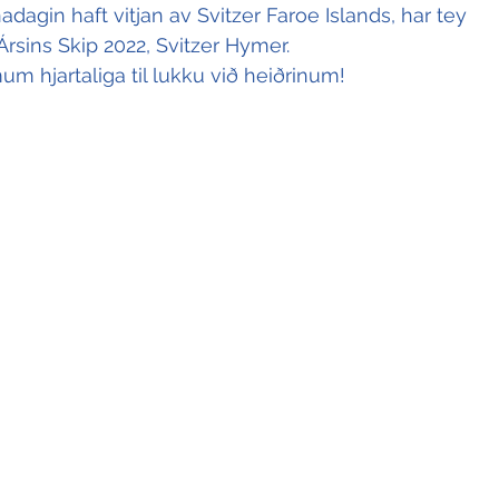
dagin haft vitjan av Svitzer Faroe Islands, har tey 
Ársins Skip 2022, Svitzer Hymer.
um hjartaliga til lukku við heiðrinum!