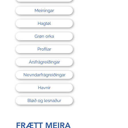
Meiningar
Hagtøl
Grøn orka
Profilar
Ársfrágreiðingar
Nevndarfrágreiðingar
Havnir
Bløð og lesnaður
FRÆTT MEIRA