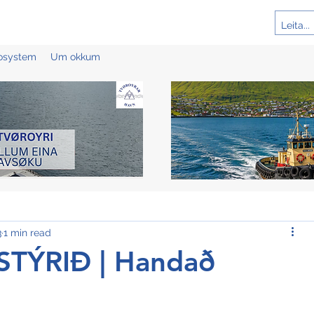
cosystem
Um okkum
3
1 min read
TÝRIÐ | Handað