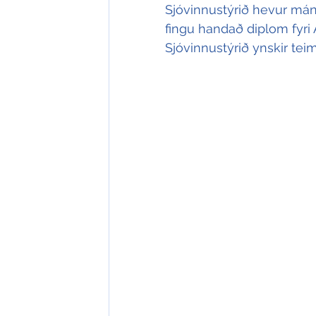
Sjóvinnustýrið hevur mána
fingu handað diplom fyri 
Sjóvinnustýrið ynskir teim