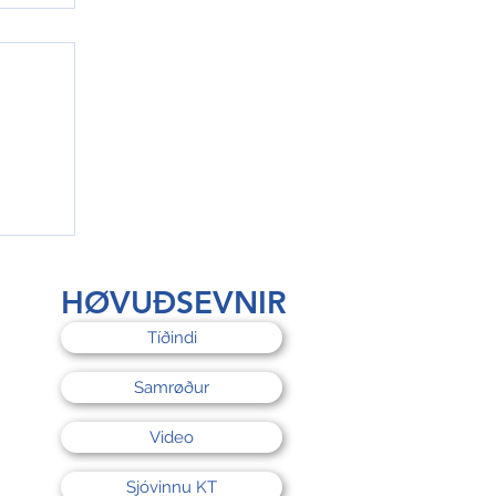
rri
HØVUÐSEVNIR
Tíðindi
Samrøður
Video
Sjóvinnu KT