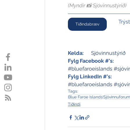
(Myndir 📸 Sjóvinnustýrið)
Trýs
Tíðindabræv
Kelda:
Sjóvinnustýrið
Fylg Facebook #'s:
#bluefaroeislands
#sjóv
Fylg LinkedIn #'s:
#bluefaroeislands
#sjóv
Tags:
Blue Faroe Islands
Sjóvinnuforu
Tíðindi