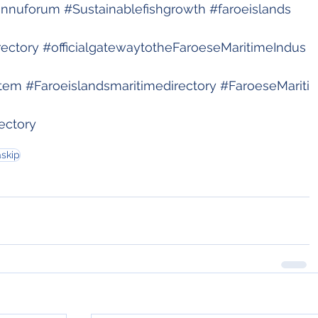
innuforum
#Sustainablefishgrowth
#faroeislands
rectory
#officialgatewaytotheFaroeseMaritimeIndus
stem
#Faroeislandsmaritimedirectory
#FaroeseMariti
ectory
skip