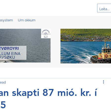
cosystem
Um okkum
read
n skapti 87 mió. kr. í
25