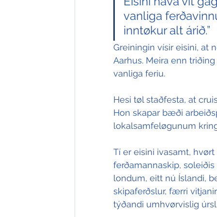
Eisini hava vit gag
vanliga ferðavinnu
inntøkur alt árið.”
Greiningin vísir eisini, a
Aarhus. Meira enn triðing 
vanliga feriu.
Hesi tøl staðfesta, at cru
Hon skapar bæði arbeiðsp
lokalsamfeløgunum kring
Tí er eisini ivasamt, hvørt
ferðamannaskip, soleiðis
londum, eitt nú Íslandi, b
skipaferðslur, færri vitja
týðandi umhvørvislig úrsli