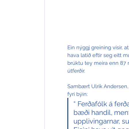
Ein nýggj greining vísir,
hava latið eftir seg eitt m
brúktu tey meira enn 87 m
útferðir.
Sambært Ulrik Andersen, s
fyri býin:
“ Ferðafólk á ferð
bæði handil, men
upplivingarnar, s