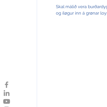
Skal málið vera burðardygg
og íløgur inn á grønar lo