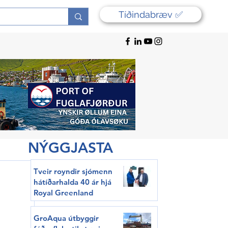
Tíðindabræv ✅
NÝGGJASTA
Tveir royndir sjómenn
hátíðarhalda 40 ár hjá
Royal Greenland
GroAqua útbyggir