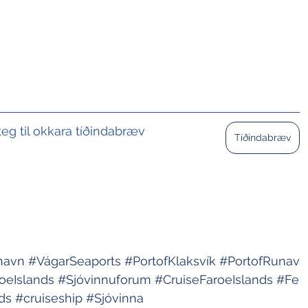
teg til okkara tíðindabræv 
Tíðindabræv
havn
#VágarSeaports
#PortofKlaksvík
#PortofRunav
oeIslands
#Sjóvinnuforum
#CruiseFaroeIslands
#Fe
ds
#cruiseship
#Sjóvinna