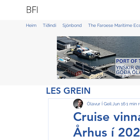
BLUE FAROE ISLANDS
Heim
Tíðindi
Sjónbond
The Faroese Maritime E
LES GREIN
Ólavur Í Geil
Jun 16
1 min 
Cruise vinna
Århus í 20