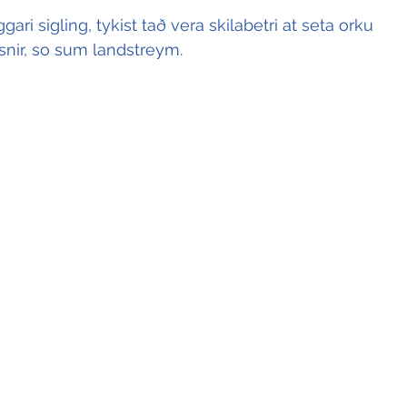
ari sigling, tykist tað vera skilabetri at seta orku 
ysnir, so sum landstreym.