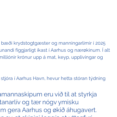
 at bæði krydstogtgæster og manningarlimir í 2025 
unandi fíggjarligt íkast í Aarhus og nærøkinum. Í alt 
illiónir krónur upp á mat, keyp, upplivingar og 
tjóra í Aarhus Havn, hevur hetta stóran týdning 
amannaskipum eru við til at styrkja 
tanarlív og tær nógv ymisku 
um gera Aarhus og økið áhugavert. 