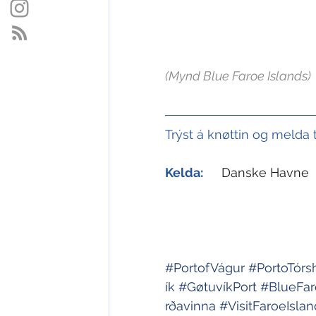
(Mynd Blue Faroe Islands)
Trýst á knøttin og melda 
Kelda:
Danske Havne
#PortofVágur
#PortoTórs
ík
#GøtuvíkPort
#BlueFar
rðavinna
#VisitFaroeIslan