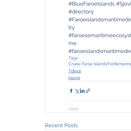
#BlueFaroeIslands
#Sjóv
#directory
#Faroeislandsmaritimedi
try
#faroesemaritimeecosy
me
#faroeislandsmaritimedir
Tags:
Cruise Faroe Islands
Ferðamanna
Tíðindi
Havnir
Recent Posts