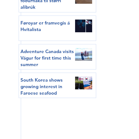
fóðurflaka til størri
alibrúk
Føroyar er framvegis á
Hvítalista
Adventure Canada visits
Vágur for first time this
summer
South Korea shows
growing interest in
Faroese seafood