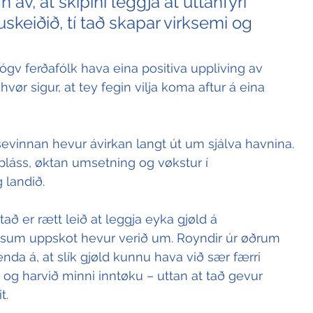
n av, at skipini leggja at uttanfyri 
skeiðið, tí tað skapar virksemi og 
t nógv ferðafólk hava eina positiva uppliving av 
hvør sigur, at tey fegin vilja koma aftur á eina 
isevinnan hevur ávirkan langt út um sjálva havnina. 
láss, øktan umsetning og vøkstur í 
 landið.
 tað er rætt leið at leggja eyka gjøld á 
 sum uppskot hevur verið um. Royndir úr øðrum 
enda á, at slík gjøld kunnu hava við sær færri 
nir og harvið minni inntøku – uttan at tað gevur 
t.