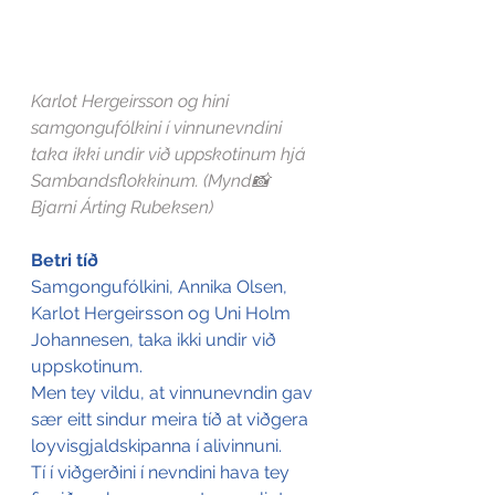
Karlot Hergeirsson og hini 
samgongufólkini í vinnunevndini 
taka ikki undir við uppskotinum hjá 
Sambandsflokkinum. (Mynd📸 
Bjarni Árting Rubeksen)
Betri tíð
Samgongufólkini, Annika Olsen, 
Karlot Hergeirsson og Uni Holm 
Johannesen, taka ikki undir við 
uppskotinum.
Men tey vildu, at vinnunevndin gav 
sær eitt sindur meira tíð at viðgera 
loyvisgjaldskipanna í alivinnuni.
Tí í viðgerðini í nevndini hava tey 