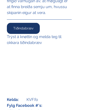
fingið varhugan av, at møguligt er 
at finna breiða semju um, hvussu 
skipanin eigur at vera.
Tíðindabræv
Trýst á knøttin og melda teg til 
okkara tíðindabræv
Kelda:
	KVF.fo
Fylg Facebook #'s: