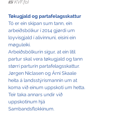
📸 KVF.fo)
Tøkugjald og partafelagsskattur
Tó er ein skipan sum tann, ein 
arbeiðsbólkur í 2014 gjørdi um 
loyvisgjald í alivinnuni, eisini ein 
møguleiki. 
Arbeiðsbólkurin sigur, at ein lítil 
partur skal vera tøkugjald og tann 
størri parturin partafelagsskattur.  
Jørgen Niclasen og Árni Skaale 
heita á landsstýrismannin um at 
koma við einum uppskoti um hetta. 
Teir taka annars undir við 
uppskotinum hjá 
Sambandsflokkinum. 