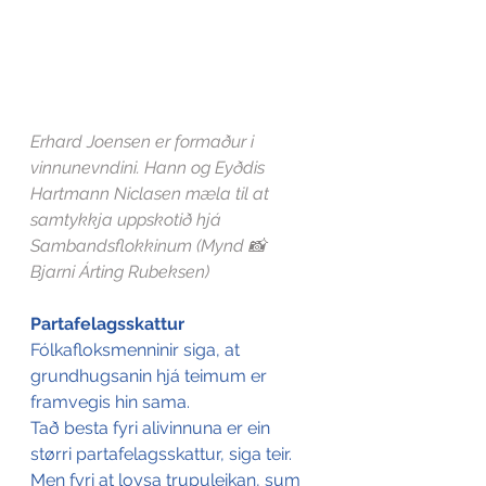
Erhard Joensen er formaður i 
vinnunevndini. Hann og Eyðdis 
Hartmann Niclasen mæla til at 
samtykkja uppskotið hjá 
Sambandsflokkinum (Mynd 📸 
Bjarni Árting Rubeksen)
Partafelagsskattur
Fólkafloksmenninir siga, at 
grundhugsanin hjá teimum er 
framvegis hin sama. 
Tað besta fyri alivinnuna er ein 
størri partafelagsskattur, siga teir. 
Men fyri at loysa trupuleikan, sum 