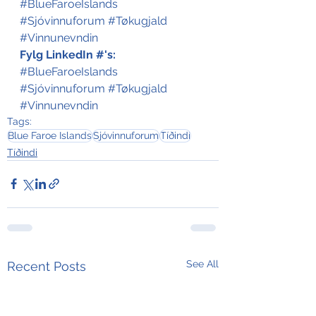
#BlueFaroeIslands
#Sjóvinnuforum
#Tøkugjald
#Vinnunevndin
Fylg LinkedIn #'s:
#BlueFaroeIslands
#Sjóvinnuforum
#Tøkugjald
#Vinnunevndin
Tags:
Blue Faroe Islands
Sjóvinnuforum
Tíðindi
Tíðindi
See All
Recent Posts