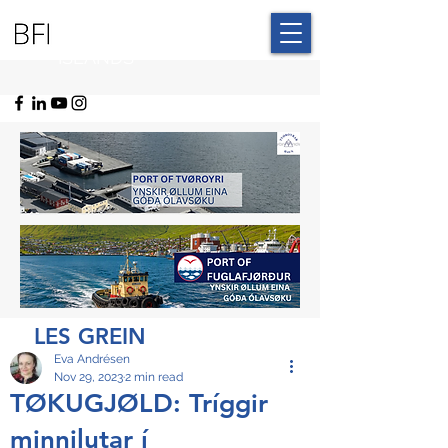
BLUE FAROE
ISLANDS
LES GREIN
Eva Andrésen
Nov 29, 2023
2 min read
TØKUGJØLD: Tríggir
minnilutar í