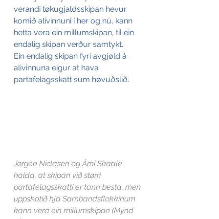
verandi tøkugjaldsskipan hevur 
komið alivinnuni í her og nú, kann 
hetta vera ein millumskipan, til ein 
endalig skipan verður samtykt.  
Ein endalig skipan fyri avgjøld á 
alivinnuna eigur at hava 
partafelagsskatt sum høvuðslið. 
Jørgen Niclasen og Árni Skaale 
halda, at skipan við størri 
partafelagsskatti er tann besta, men 
uppskotið hjá Sambandsflokkinum 
kann vera ein millumskipan (Mynd 