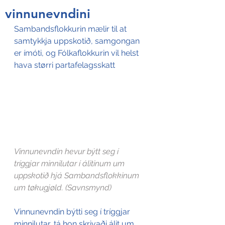
vinnunevndini
Sambandsflokkurin mælir til at 
samtykkja uppskotið, samgongan 
er ímóti, og Fólkaflokkurin vil helst 
hava størri partafelagsskatt
Vinnunevndin hevur býtt seg í 
tríggjar minnilutar í álitinum um 
uppskotið hjá Sambandsflokkinum 
um tøkugjøld. (Savnsmynd)
Vinnunevndin býtti seg í tríggjar 
minnilutar, tá hon skrivaði álit um 