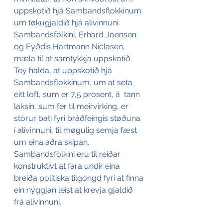
uppskotið hjá Sambandsflokkinum 
um tøkugjaldið hjá alivinnuni.
Sambandsfólkini, Erhard Joensen 
og Eyðdis Hartmann Niclasen, 
mæla til at samtykkja uppskotið.
Tey halda, at uppskotið hjá 
Sambandsflokkinum, um at seta 
eitt loft, sum er 7,5 prosent, á  tann 
laksin, sum fer til meirvirking, er 
stórur bati fyri bráðfeingis støðuna 
í alivinnuni, til møgulig semja fæst 
um eina aðra skipan. 
Sambandsfólkini eru til reiðar 
konstruktivt at fara undir eina 
breiða politiska tilgongd fyri at finna 
ein nýggjan leist at krevja gjaldið 
frá alivinnuni.