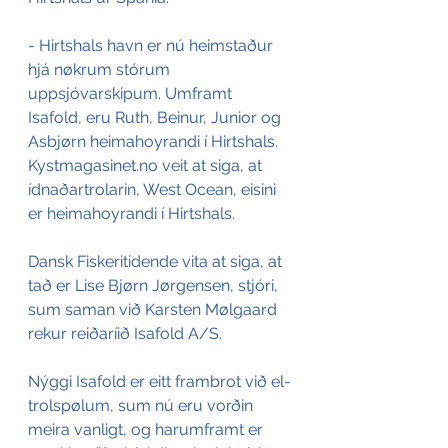
- Hirtshals havn er nú heimstaður 
hjá nøkrum stórum 
uppsjóvarskipum. Umframt 
Isafold, eru Ruth, Beinur, Junior og 
Asbjørn heimahoyrandi í Hirtshals.
Kystmagasinet.no veit at siga, at 
ídnaðartrolarin, West Ocean, eisini 
er heimahoyrandi í Hirtshals.
Dansk Fiskeritidende vita at siga, at 
tað er Lise Bjørn Jørgensen, stjóri, 
sum saman við Karsten Mølgaard 
rekur reiðaríið Isafold A/S. 
Nýggi Isafold er eitt frambrot við el-
trolspølum, sum nú eru vorðin 
meira vanligt, og harumframt er 