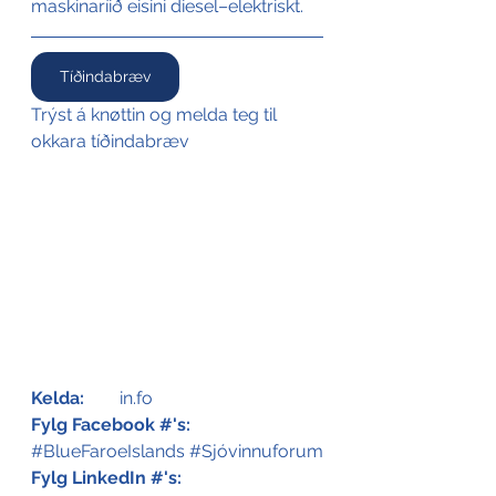
maskinaríið eisini diesel–elektriskt.
Tíðindabræv
Trýst á knøttin og melda teg til 
okkara tíðindabræv
Kelda:
	in.fo
Fylg Facebook #'s:
#BlueFaroeIslands
#Sjóvinnuforum
Fylg LinkedIn #'s: