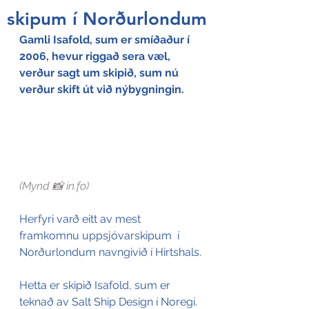
skipum í Norðurlondum
Gamli Isafold, sum er smíðaður í 
2006, hevur riggað sera væl, 
verður sagt um skipið, sum nú 
verður skift út við nýbygningin.
(Mynd 📸 in.fo)
Herfyri varð eitt av mest 
framkomnu uppsjóvarskipum  í 
Norðurlondum navngivið í Hirtshals.
Hetta er skipið Isafold, sum er 
teknað av Salt Ship Design í Noregi.