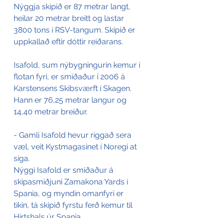
Nýggja skipið er 87 metrar langt, 
heilar 20 metrar breitt og lastar 
3800 tons í RSV-tangum. Skipið er 
uppkallað eftir dóttir reiðarans.
Isafold, sum nýbygningurin kemur í 
flotan fyri, er smíðaður í 2006 á 
Karstensens Skibsværft í Skagen. 
Hann er 76,25 metrar langur og 
14,40 metrar breiður. 
- Gamli Isafold hevur riggað sera 
væl, veit Kystmagasinet í Noregi at 
siga.
Nýggi Isafold er smíðaður á 
skipasmiðjuni Zamakona Yards í 
Spania, og myndin omanfyri er 
tikin, tá skipið fyrstu ferð kemur til 
Hirtshals úr Spania.