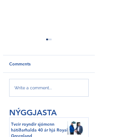
Comments
GroAqua útbyggir
Føroyar er framv
Write a comment...
fóðurflaka til størri
Hvítalista
alibrúk
NÝGGJASTA
Tveir royndir sjómenn
hátíðarhalda 40 ár hjá Royal
Greenland