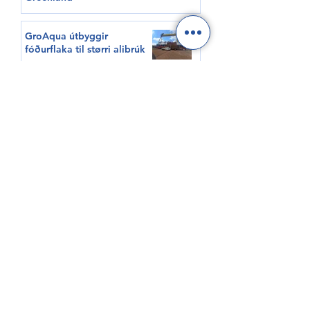
GroAqua útbyggir
fóðurflaka til størri alibrúk
Føroyar er framvegis á
Hvítalista
Adventure Canada visits
Vágur for first time this
summer
South Korea shows growing
interest in Faroese seafood
HØVUÐSEVNIR