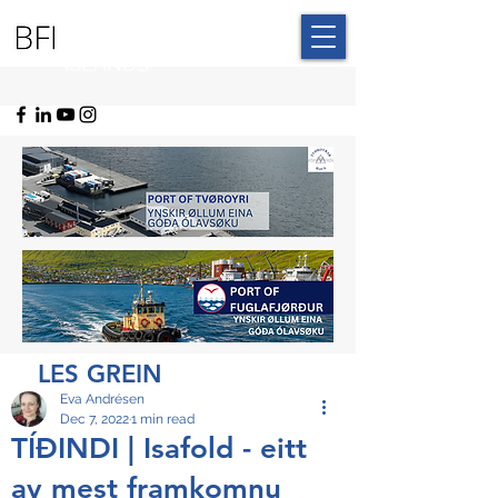
BLUE FAROE
ISLANDS
LES GREIN
Eva Andrésen
Dec 7, 2022
1 min read
TÍÐINDI | Isafold - eitt
av mest framkomnu