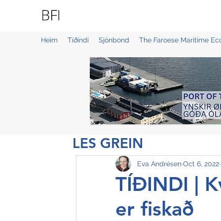
BLUE FAROE ISLANDS
Heim
Tíðindi
Sjónbond
The Faroese Maritime E
LES GREIN
Eva Andrésen
Oct 6, 2022
TÍÐINDI | K
er fiskað