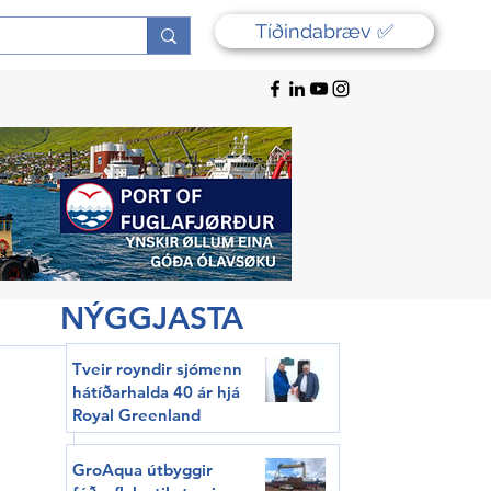
Tíðindabræv ✅
NÝGGJASTA
Tveir royndir sjómenn
hátíðarhalda 40 ár hjá
Royal Greenland
GroAqua útbyggir