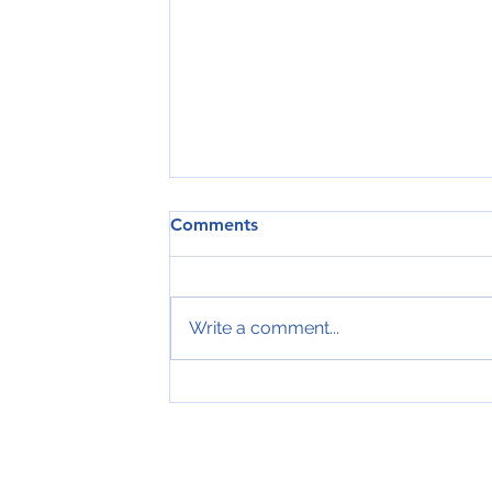
Comments
Write a comment...
Tveir royndir sjómenn hátíðarha
ár hjá Royal Greenland