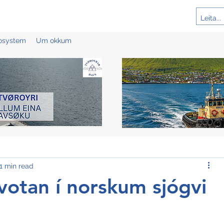
cosystem
Um okkum
1 min read
votan í norskum sjógvi