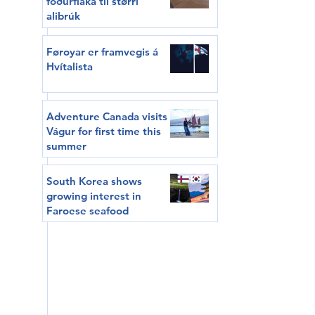
fóðurflaka til størri
alibrúk
Føroyar er framvegis á
Hvítalista
Adventure Canada visits
Vágur for first time this
summer
South Korea shows
growing interest in
Faroese seafood