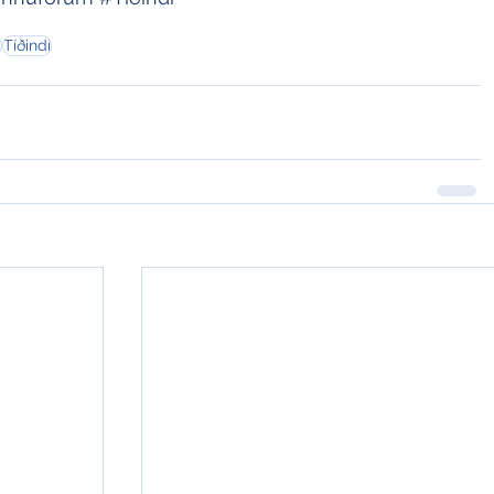
m
Tíðindi