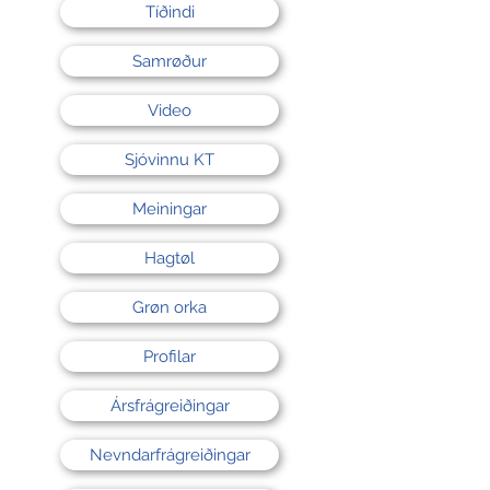
Tíðindi
Samrøður
Video
Sjóvinnu KT
Meiningar
Hagtøl
Grøn orka
Profilar
Ársfrágreiðingar
Nevndarfrágreiðingar