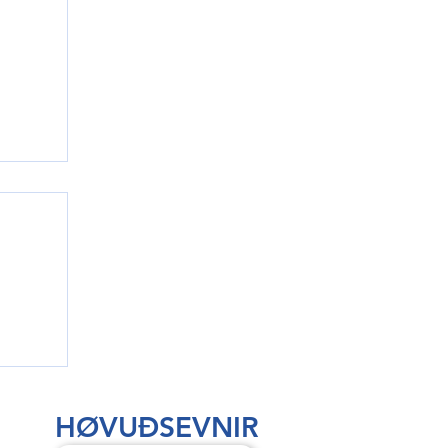
rri
HØVUÐSEVNIR