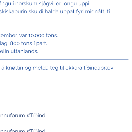
ingu í norskum sjógvi, er longu uppi.
fiskiskapurin skuldi halda uppat fyri midnátt, tí 
ember, var 10.000 tons.
lagi 800 tons í part.
elin uttanlands.
t á knøttin og melda teg til okkara tíðindabræv
innuforum
#Tíðindi
innuforum
#Tíðindi