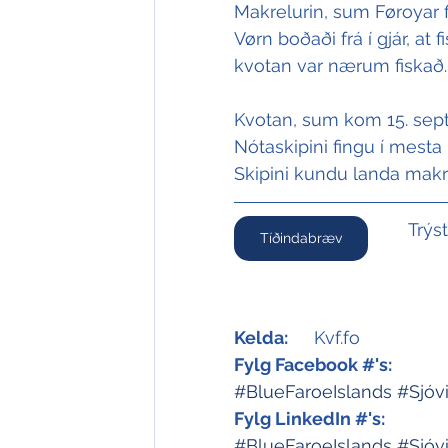
Makrelurin, sum Føroyar f
Vørn boðaði frá í gjár, at 
kvotan var nærum fiskað.
Kvotan, sum kom 15. sept
Nótaskipini fingu í mesta 
Skipini kundu landa makr
Trýs
Tíðindabræv
Kelda:
	Kvf.fo
Fylg Facebook #'s:
#BlueFaroeIslands
#Sjóv
Fylg LinkedIn #'s:
#BlueFaroeIslands
#Sjóv