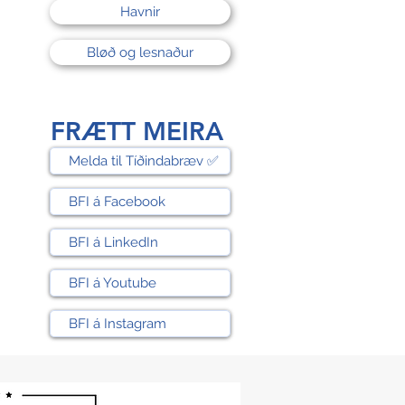
Havnir
Bløð og lesnaður
FRÆTT MEIRA
Melda til Tíðindabræv ✅
BFI á Facebook
BFI á LinkedIn
BFI á Youtube
BFI á Instagram