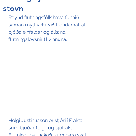
stovn
Roynd flutningsfólk hava funnið 
saman í nýtt virki, við tí endamáli at 
bjóða einfaldar og álítandi 
flutningsloysnir til vinnuna. 
Helgi Justinussen er stjóri í Frakta, 
sum bjóðar flog- og sjófrakt - 
Flutningur er nakað, sum bara skal 