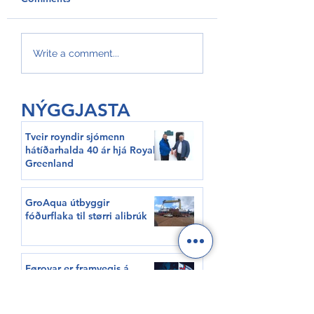
GroAqua útbyggir
Føroyar er framv
Write a comment...
fóðurflaka til størri
Hvítalista
alibrúk
NÝGGJASTA
Tveir royndir sjómenn
hátíðarhalda 40 ár hjá Royal
Greenland
GroAqua útbyggir
fóðurflaka til størri alibrúk
Føroyar er framvegis á
Hvítalista