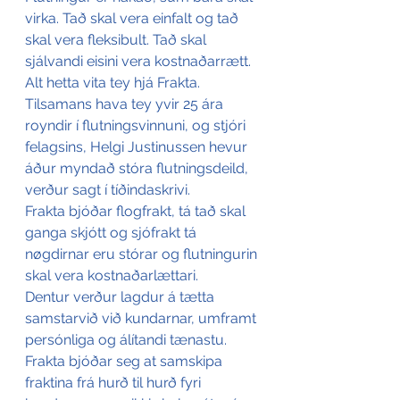
virka. Tað skal vera einfalt og tað 
skal vera fleksibult. Tað skal 
sjálvandi eisini vera kostnaðarrætt. 
Alt hetta vita tey hjá Frakta. 
Tilsamans hava tey yvir 25 ára 
royndir í flutningsvinnuni, og stjóri 
felagsins, Helgi Justinussen hevur 
áður myndað stóra flutningsdeild, 
verður sagt í tíðindaskrivi.
Frakta bjóðar flogfrakt, tá tað skal 
ganga skjótt og sjófrakt tá 
nøgdirnar eru stórar og flutningurin 
skal vera kostnaðarlættari.
Dentur verður lagdur á tætta 
samstarvið við kundarnar, umframt 
persónliga og álítandi tænastu. 
Frakta bjóðar seg at samskipa 
fraktina frá hurð til hurð fyri 