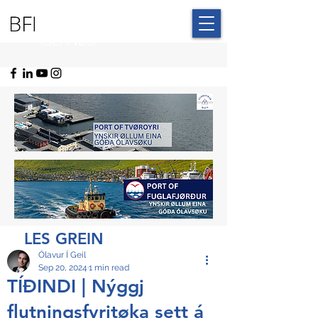
BLUE FAROE
ISLANDS
LES GREIN
Ólavur Í Geil
Sep 20, 2024
1 min read
TÍÐINDI | Nýggj
flutningsfyritøka sett á