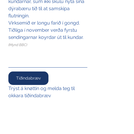
kundarnar, sum ikki skulu nýta sína 
dýrabæru tíð til at samskipa 
flutningin.
Virksemið er longu farið í gongd. 
Tíðliga í november verða fyrstu 
sendingarnar koyrdar út til kundar.
(Mynd BBC)
Tíðindabræv
Trýst á knøttin og melda teg til 
okkara tíðindabræv