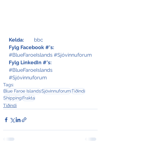
Kelda:
	bbc
Fylg Facebook #'s:
#BlueFaroeIslands
#Sjóvinnuforum
Fylg LinkedIn #'s:
#BlueFaroeIslands
#Sjóvinnuforum
Tags:
Blue Faroe Islands
Sjóvinnuforum
Tíðindi
Shipping
Frakta
Tíðindi