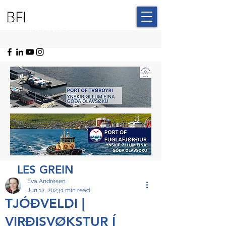
BLUE FAROE
ISLANDS
LES GREIN
Eva Andrésen
Jun 12, 2023
1 min read
TJÓÐVELDI |
VIRÐISVØKSTUR Í