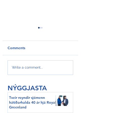
Comments
GroAqua útbyggir
Føroyar er framv
Write a comment...
fóðurflaka til størri
Hvítalista
alibrúk
NÝGGJASTA
Tveir royndir sjómenn
hátíðarhalda 40 ár hjá Royal
Greenland