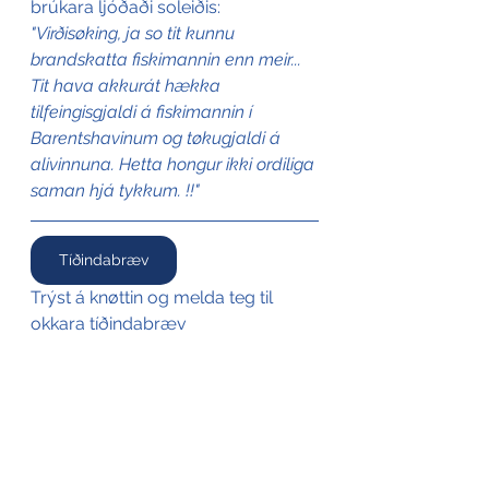
brúkara ljóðaði soleiðis: 
"Virðisøking, ja so tit kunnu 
brandskatta fiskimannin enn meir... 
Tit hava akkurát hækka 
tilfeingisgjaldi á fiskimannin í 
Barentshavinum og tøkugjaldi á 
alivinnuna. Hetta hongur ikki ordiliga 
saman hjá tykkum. !!"
Tíðindabræv
Trýst á knøttin og melda teg til 
okkara tíðindabræv