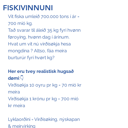
FISKIVINNUNI
Vit fiska umleið 700.000 tons í ár = 
700 mió kg.
Tað svarar til áleið 35 kg fyri hvønn 
føroying, hvønn dag í árinum.
Hvat um vit nú virðisøkja hesa 
mongdina ? Altso, fáa meira 
burturúr fyri hvørt kg?
Her eru tvey realistisk hugsað 
dømi
:👇
Virðisøkja 10 oyru pr kg = 70 mió kr 
meira
Virðisøkja 1 krónu pr kg = 700 mió 
kr meira
Lyklaorðini = Virðisøking, nýskapan 
& meirvirking