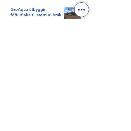
GroAqua útbyggir
fóðurflaka til størri alibrúk
Føroyar er framvegis á
Hvítalista
Adventure Canada visits
Vágur for first time this
summer
South Korea shows growing
interest in Faroese seafood
HØVUÐSEVNIR
Tíðindi