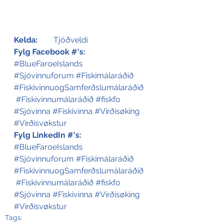
Kelda:
	Tjóðveldi
Fylg Facebook #'s:
#BlueFaroeIslands
#Sjóvinnuforum
#Fiskimálaráðið
#FiskivinnuogSamferðslumálaráðið
#Fiskivinnumálaráðið
#fiskfo
#Sjóvinna
#Fiskivinna
#Virðisøking
#Virðisvøkstur
Fylg LinkedIn #'s:
#BlueFaroeIslands
#Sjóvinnuforum
#Fiskimálaráðið
#FiskivinnuogSamferðslumálaráðið
#Fiskivinnumálaráðið
#fiskfo
#Sjóvinna
#Fiskivinna
#Virðisøking
#Virðisvøkstur
Tags: