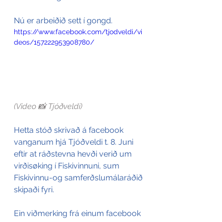
Nú er arbeiðið sett í gongd.
https://www.facebook.com/tjodveldi/vi
deos/157222953908780/
(Video 📸 Tjóðveldi
)
Hetta stóð skrivað á facebook 
vanganum hjá Tjóðveldi t. 8. Juni 
eftir at ráðstevna hevði verið um 
virðisøking í Fiskivinnuni, sum 
Fiskivinnu-og samferðslumálaráðið 
skipaði fyri. 
Ein viðmerking frá einum facebook 