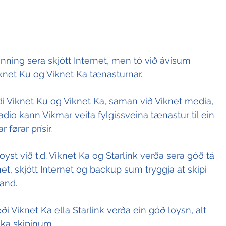
nning sera skjótt Internet, men tó við ávísum 
knet Ku og Viknet Ka tænasturnar.
ndi Viknet Ku og Viknet Ka, saman við Viknet media, 
adio kann Vikmar veita fylgissveina tænastur til ein 
 førar prísir.
oyst við t.d. Viknet Ka og Starlink verða sera góð tá 
net, skjótt Internet og backup sum tryggja at skipi 
and.
Viknet Ka ella Starlink verða ein góð loysn, alt 
taka skipinum.