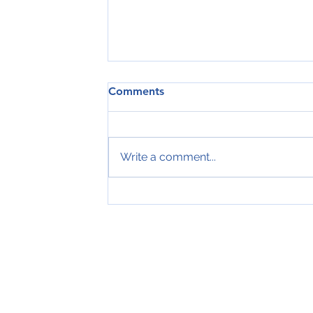
Comments
Write a comment...
Tveir royndir sjómenn hátíðarha
ár hjá Royal Greenland