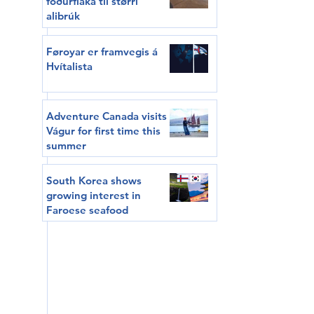
fóðurflaka til størri
alibrúk
Føroyar er framvegis á
Hvítalista
Adventure Canada visits
Vágur for first time this
summer
South Korea shows
growing interest in
Faroese seafood