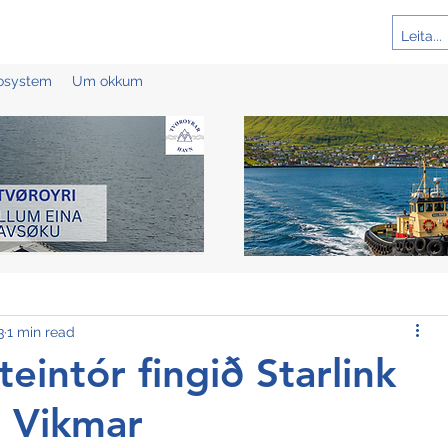
cosystem
Um okkum
3
1 min read
eintór fingið Starlink
á Vikmar