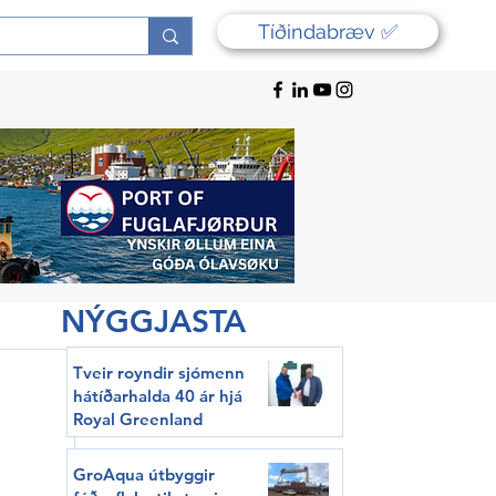
Tíðindabræv ✅
NÝGGJASTA
Tveir royndir sjómenn
hátíðarhalda 40 ár hjá
Royal Greenland
GroAqua útbyggir