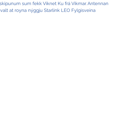
tu skipunum sum fekk Viknet Ku frá Vikmar. Antennan 
 valt at royna nýggju Starlink LEO Fylgisveina 