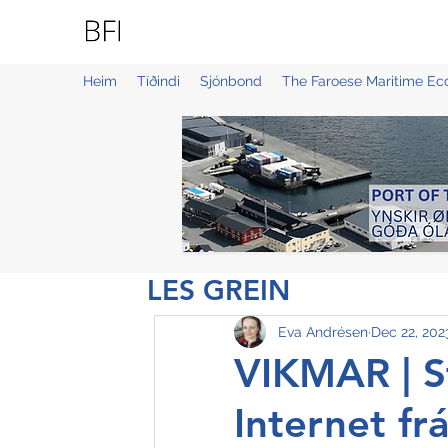
BLUE FAROE ISLANDS
Heim
Tíðindi
Sjónbond
The Faroese Maritime E
LES GREIN
Eva Andrésen
Dec 22, 202
VIKMAR | St
Internet fr