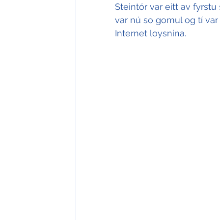
Steintór var eitt av fyrs
var nú so gomul og tí var
Internet loysnina.