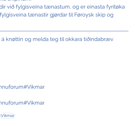
ir við fylgisveina tænastum, og er einasta fyritøka 
ylgisveina tænastir gjørdar til Føroysk skip og 
t á knøttin og melda teg til okkara tíðindabræv
innuforum
#Vikmar
innuforum
#Vikmar
m
Vikmar