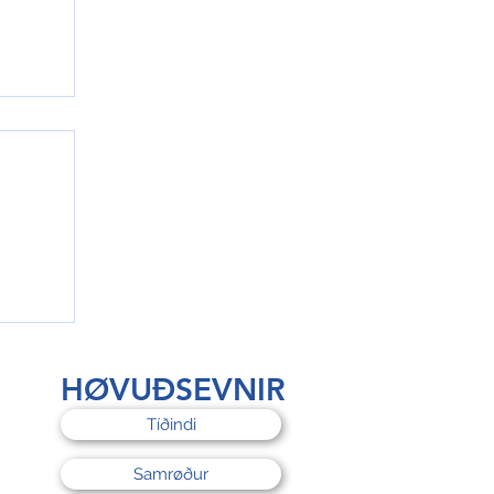
rri
HØVUÐSEVNIR
Tíðindi
Samrøður