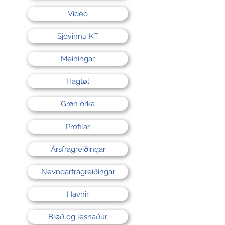
Video
Sjóvinnu KT
Meiningar
Hagtøl
Grøn orka
Profilar
Ársfrágreiðingar
Nevndarfrágreiðingar
Havnir
Bløð og lesnaður