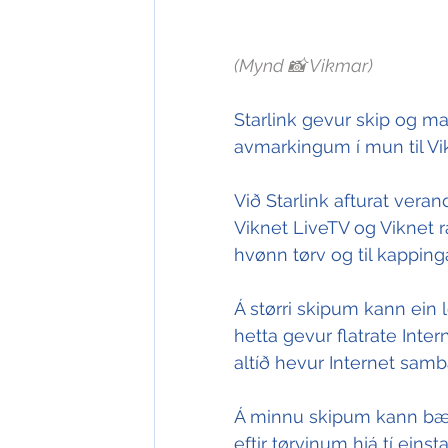
(Mynd 📸 Vikmar)
Starlink gevur skip og ma
avmarkingum í mun til Vi
Við Starlink afturat vera
Viknet LiveTV og Viknet r
hvønn tørv og til kappingar
Á størri skipum kann ein l
hetta gevur flatrate Inter
altíð hevur Internet samb
Á minnu skipum kann bæði 
eftir tørvinum hjá tí eins