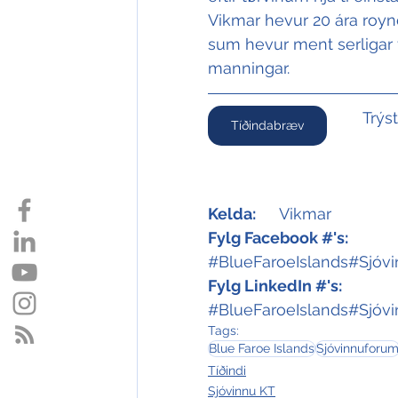
Vikmar hevur 20 ára roynd
sum hevur ment serligar f
manningar.
Trýs
Tíðindabræv
Kelda:
	Vikmar
Fylg Facebook #'s:
#BlueFaroeIslands
#Sjóv
Fylg LinkedIn #'s:
#BlueFaroeIslands
#Sjóv
Tags:
Blue Faroe Islands
Sjóvinnuforu
Tíðindi
Sjóvinnu KT