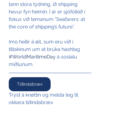
tann stóra týdning, ið shipping 
hevur fyri heimin. Í ár er sjófólkið í 
fokus við temanum “Seafarers: at 
the core of shipping’s future”.
Imo heitir á øll, sum eru við í 
tiltakinum um at brúka hashtag 
#WorldMaritimeDay
 á sosialu 
miðlunum.
Tíðindabræv
Trýst á knøttin og melda teg til 
okkara tíðindabræv