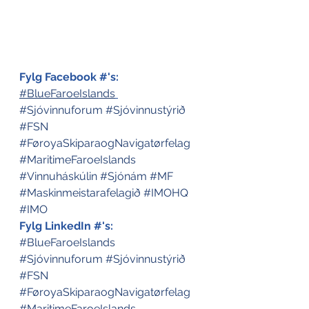
Fylg Facebook #'s:
#BlueFaroeIslands
#Sjóvinnuforum
#Sjóvinnustýrið
#FSN
#FøroyaSkiparaogNavigatørfelag
#MaritimeFaroeIslands
#Vinnuháskúlin
#Sjónám
#MF
#Maskinmeistarafelagið
#IMOHQ
#IMO
Fylg LinkedIn #'s:
#BlueFaroeIslands
#Sjóvinnuforum
#Sjóvinnustýrið
#FSN
#FøroyaSkiparaogNavigatørfelag
#MaritimeFaroeIslands