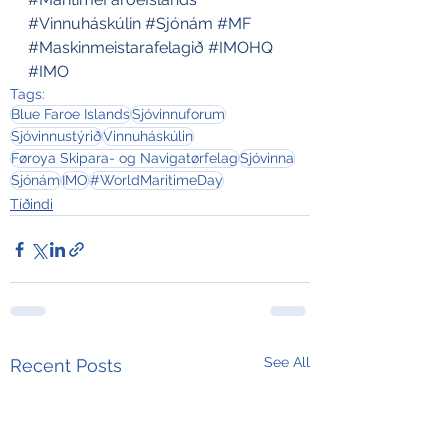
#Vinnuháskúlin
#Sjónám
#MF
#Maskinmeistarafelagið
#IMOHQ
#IMO
Tags:
Blue Faroe Islands
Sjóvinnuforum
Sjóvinnustýrið
Vinnuháskúlin
Føroya Skipara- og Navigatørfelag
Sjóvinna
Sjónám
IMO
#WorldMaritimeDay
Tíðindi
See All
Recent Posts