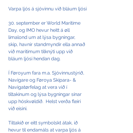
Varpa ljós á sjóvinnu við bláum ljósi
30. september er World Maritime 
Day, og IMO hevur heitt á øll 
limalond um at lýsa bygningar, 
skip, havnir standmyndir ella annað 
við maritimum tilknýti upp við 
bláum ljósi hendan dag.
Í Føroyum fara m.a. Sjóvinnustýrið, 
Navigare og Føroya Skipara- & 
Navigatørfelag at vera við í 
tiltakinum og lýsa bygningar sínar 
upp hóskvøldið.  Helst verða fleiri 
við eisini. 
Tiltakið er eitt symbolskt átak, ið 
hevur til endamáls at varpa ljós á 