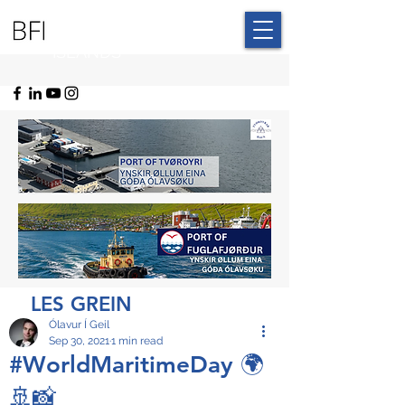
BLUE FAROE
ISLANDS
LES GREIN
Ólavur Í Geil
Sep 30, 2021
1 min read
#WorldMaritimeDay 🌍
🚢📸