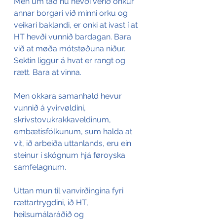
Men um tað nú hevði verið onkur 
annar borgari við minni orku og 
veikari baklandi, er onki at ivast í at 
HT hevði vunnið bardagan. Bara 
við at møða mótstøðuna niður. 
Sektin liggur á hvat er rangt og 
rætt. Bara at vinna.
Men okkara samanhald hevur 
vunnið á yvirvøldini, 
skrivstovukrakkaveldinum, 
embætisfólkunum, sum halda at 
vit, ið arbeiða uttanlands, eru ein 
steinur í skógnum hjá føroyska 
samfelagnum.
Uttan mun til vanvirðingina fyri 
rættartrygdini, ið HT, 
heilsumálaráðið og 