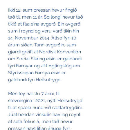
Ikki 12, sum pressan hevur fingið 
tað til, men 11 ár. So longi hevur tað 
tikið at fáa eina avgerð. Ein avgerð, 
sum í roynd og veru varð tikin hin 
14. Novembur 2014. Altso fyri 10 
árum síðan. Tann avgerðin, sum 
gjørdi greitt at Nordisk Konvention 
om Social Sikring eisini er galdandi 
fyri Føroyar og at Løgtingslóg um 
Stýrisskipan Føroya eisin er 
galdandi fyri Heilsutrygd.
Men tey næstu 7 árini, til 
stevningina í 2021, nýtti Heilsutrygd 
til at spæla hund við rættartrygdini. 
Júst hendan vinkulin havi eg roynt 
at seta fokus á, men tað hevur 
pressan havt lítlan áhuga fyri.