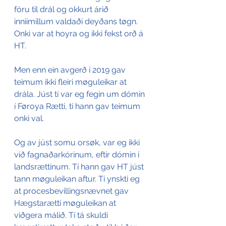
fóru til drál og okkurt árið 
inniímillum valdaði deyðans tøgn. 
Onki var at hoyra og ikki fekst orð á 
HT.
Men enn ein avgerð í 2019 gav 
teimum ikki fleiri møguleikar at 
drála. Júst tí var eg fegin um dómin 
í Føroya Rætti, tí hann gav teimum 
onki val.
Og av júst somu orsøk, var eg ikki 
við fagnaðarkórinum, eftir dómin í 
landsrættinum. Tí hann gav HT júst 
tann møguleikan aftur. Tí ynskti eg 
at procesbevillingsnævnet gav 
Hægstarætti møguleikan at 
viðgera málið. Tí tá skuldi 