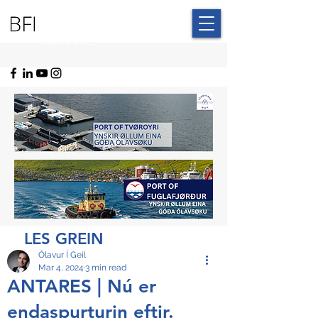
BLUE FAROE
ISLANDS
LES GREIN
Ólavur Í Geil
Mar 4, 2024
3 min read
ANTARES | Nú er
endaspurturin eftir.