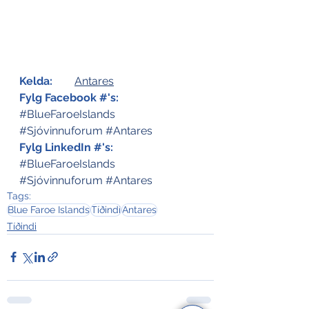
Kelda:
Antares
Fylg Facebook #'s:
#BlueFaroeIslands
#Sjóvinnuforum
#Antares
Fylg LinkedIn #'s:
#BlueFaroeIslands
#Sjóvinnuforum
#Antares
Tags:
Blue Faroe Islands
Tíðindi
Antares
Tíðindi