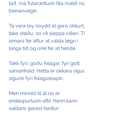
tað, má fútarætturin fáa málið nú 
beinanvegin.
Tá vera tey noydd at gera okkurt, 
taka støðu, so vit sleppa víðari. Tí 
annars fer aftur at valda tøgn í 
langa tíð og onki fer at henda.
Takk fyri, góðu felagar, fyri gott 
samanhald. Hetta er okkara sigur, 
sigurin fyri felagsskapin.
Men minnist til at nú er 
endaspurturin eftir. Hann kann 
saktans gerast harður.