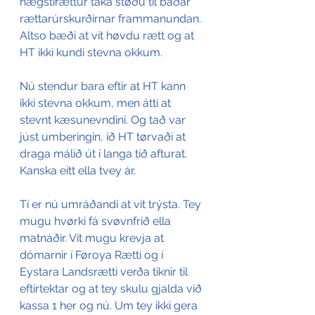
hægstirættur taka støðu til báðar 
rættarúrskurðirnar frammanundan. 
Altso bæði at vit høvdu rætt og at 
HT ikki kundi stevna okkum.
Nú stendur bara eftir at HT kann 
ikki stevna okkum, men átti at 
stevnt kæsunevndini. Og tað var 
júst umberingin, íð HT tørvaði at 
draga málið út í langa tíð afturat. 
Kanska eitt ella tvey ár.
Tí er nú umráðandi at vit trýsta. Tey 
mugu hvørki fá svøvnfrið ella 
matnáðir. Vit mugu krevja at 
dómarnir í Føroya Rætti og í 
Eystara Landsrætti verða tiknir til 
eftirtektar og at tey skulu gjalda við 
kassa 1 her og nú. Um tey ikki gera 