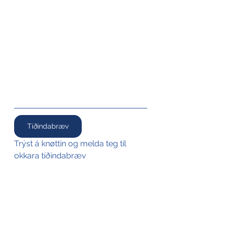
Tíðindabræv
Trýst á knøttin og melda teg til 
okkara tíðindabræv