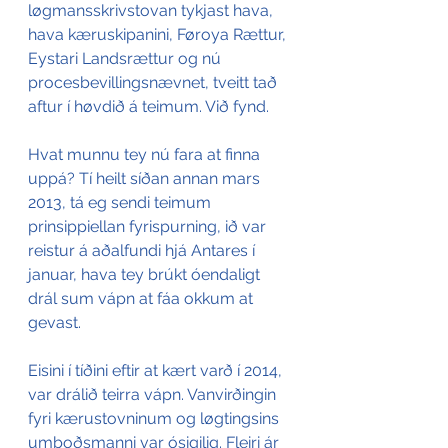
løgmansskrivstovan tykjast hava, 
hava kæruskipanini, Føroya Rættur, 
Eystari Landsrættur og nú 
procesbevillingsnævnet, tveitt tað 
aftur í høvdið á teimum. Við fynd.
Hvat munnu tey nú fara at finna 
uppá? Tí heilt síðan annan mars 
2013, tá eg sendi teimum 
prinsippiellan fyrispurning, ið var 
reistur á aðalfundi hjá Antares í 
januar, hava tey brúkt óendaligt 
drál sum vápn at fáa okkum at 
gevast.
Eisini í tíðini eftir at kært varð í 2014, 
var drálið teirra vápn. Vanvirðingin 
fyri kærustovninum og løgtingsins 
umboðsmanni var ósigilig. Fleiri ár 