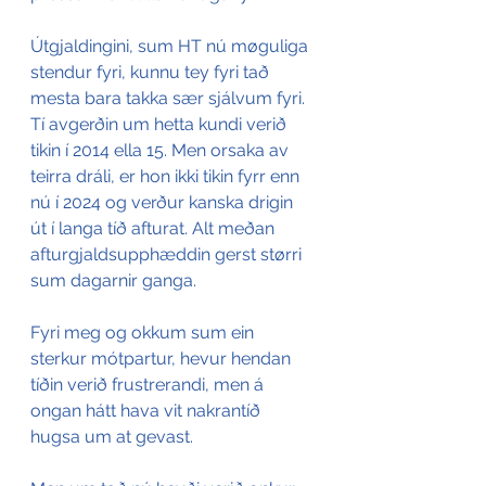
Útgjaldingini, sum HT nú møguliga 
stendur fyri, kunnu tey fyri tað 
mesta bara takka sær sjálvum fyri. 
Tí avgerðin um hetta kundi verið 
tikin í 2014 ella 15. Men orsaka av 
teirra dráli, er hon ikki tikin fyrr enn 
nú í 2024 og verður kanska drigin 
út í langa tíð afturat. Alt meðan 
afturgjaldsupphæddin gerst størri 
sum dagarnir ganga.
Fyri meg og okkum sum ein 
sterkur mótpartur, hevur hendan 
tíðin verið frustrerandi, men á 
ongan hátt hava vit nakrantíð 
hugsa um at gevast.