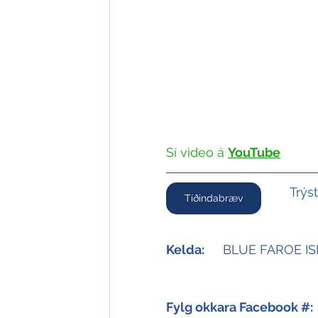
Sí video á
YouTube
Trýs
Tíðindabræv
Kelda:
	BLUE FAROE I
Fylg okkara Facebook #: