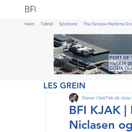
BLUE FAROE ISLANDS
Heim
Tíðindi
Sjónbond
The Faroese Maritime E
LES GREIN
Ólavur Í Geil
Feb 26, 2024
BFI KJAK |
Niclasen o