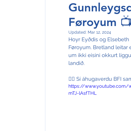
Gunnleygsdó
Føroyum 
Updated:
Mar 12, 2024
Hoyr Eyðdis og Elsebeth í
Føroyum. Bretland leitar e
um ikki eisini okkurt liggu
landið.
👉🏻 Sí áhugaverdu BFI sam
https://www.youtube.com
mTJ-lAsfTHL