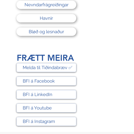
Nevndarfrágreiðingar
Havnir
Bløð og lesnaður
FRÆTT MEIRA
Melda til Tíðindabræv ✅
BFI á Facebook
BFI á LinkedIn
BFI á Youtube
BFI á Instagram