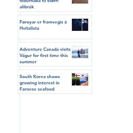
fóðurflaka til størri
alibrúk
Føroyar er framvegis á
Hvítalista
Adventure Canada visits
Vágur for first time this
summer
South Korea shows
growing interest in
Faroese seafood