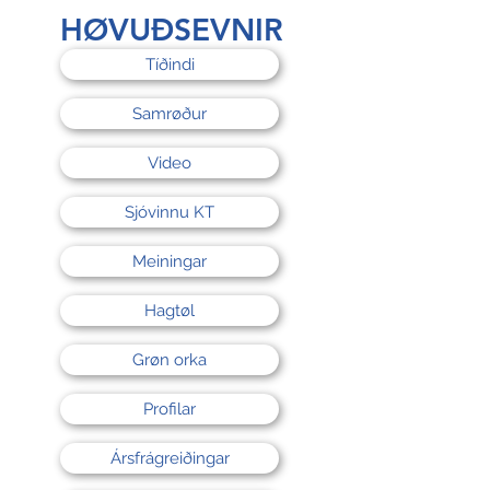
rri
HØVUÐSEVNIR
Tíðindi
Samrøður
Video
Sjóvinnu KT
Meiningar
Hagtøl
Grøn orka
Profilar
Ársfrágreiðingar