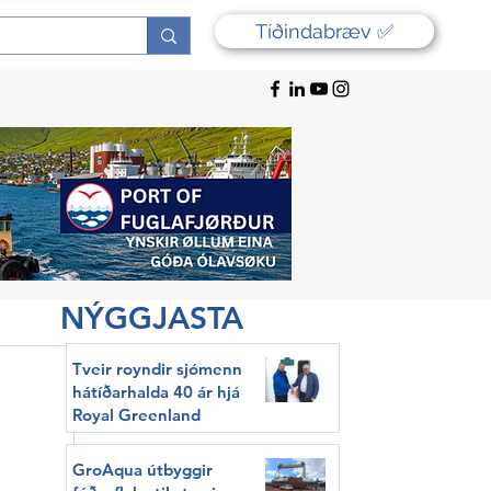
Tíðindabræv ✅
NÝGGJASTA
Tveir royndir sjómenn
hátíðarhalda 40 ár hjá
Royal Greenland
GroAqua útbyggir