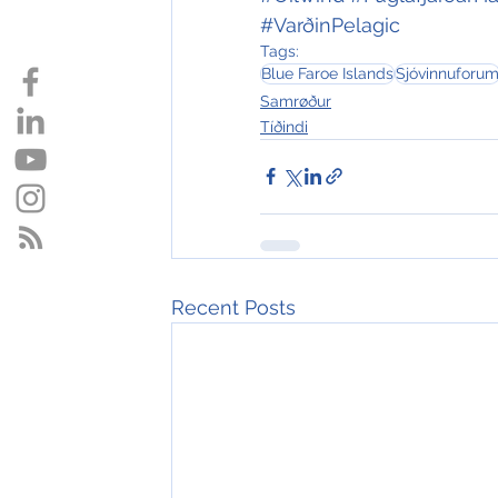
#VarðinPelagic
Tags:
Blue Faroe Islands
Sjóvinnuforu
Samrøður
Tíðindi
Recent Posts