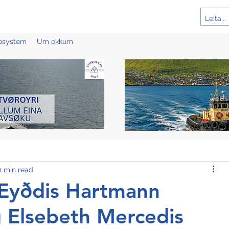
cosystem
Um okkum
1 min read
 Eyðdis Hartmann
g Elsebeth Mercedis