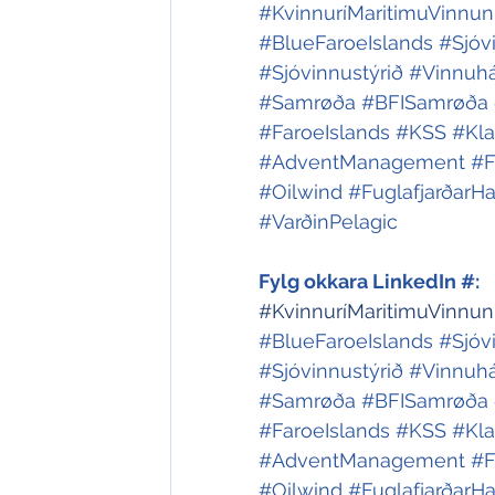
#KvinnuríMaritimuVinnun
#BlueFaroeIslands
#Sjóv
#Sjóvinnustýrið
#Vinnuhá
#Samrøða
#BFISamrøða
#FaroeIslands
#KSS
#Kla
#AdventManagement
#F
#Oilwind
#FuglafjarðarH
#VarðinPelagic
Fylg okkara LinkedIn #:
#KvinnuríMaritimuVinnun
#BlueFaroeIslands
#Sjóv
#Sjóvinnustýrið
#Vinnuhá
#Samrøða
#BFISamrøða
#FaroeIslands
#KSS
#Kla
#AdventManagement
#F
#Oilwind
#FuglafjarðarH