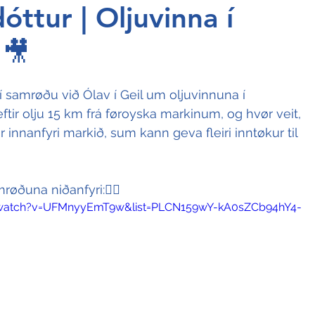
ttur | Oljuvinna í
🎥
 samrøðu við Ólav í Geil um oljuvinnuna í 
ftir olju 15 km frá føroyska markinum, og hvør veit, 
r innanfyri markið, sum kann geva fleiri inntøkur til 
røðuna niðanfyri:👇🏻
/watch?v=UFMnyyEmT9w&list=PLCN159wY-kA0sZCb94hY4-