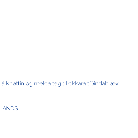
t á knøttin og melda teg til okkara tíðindabræv
SLANDS