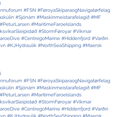
i
innuforum
#FSN
#FøroyaSkiparaogNavigatørfelag
skúlin
#Sjónám
#Maskinmeistarafelagið
#MF
#PeturLarsen
#MaritimeFaroeIslands
ksvíkarSleipistøð
#StormFøroyar
#Vikmar
aroeDive
#CentregoMarine
#Hiddenfjord
#Varðin
avn
#KJHydraulik
#NorthSeaShipping
#Maersk
i
innuforum
#FSN
#FøroyaSkiparaogNavigatørfelag
skúlin
#Sjónám
#Maskinmeistarafelagið
#MF
#PeturLarsen
#MaritimeFaroeIslands
ksvíkarSleipistøð
#StormFøroyar
#Vikmar
aroeDive
#CentregoMarine
#Hiddenfjord
#Varðin
avn
#KJHydraulik
#NorthSeaShipping
#Maersk