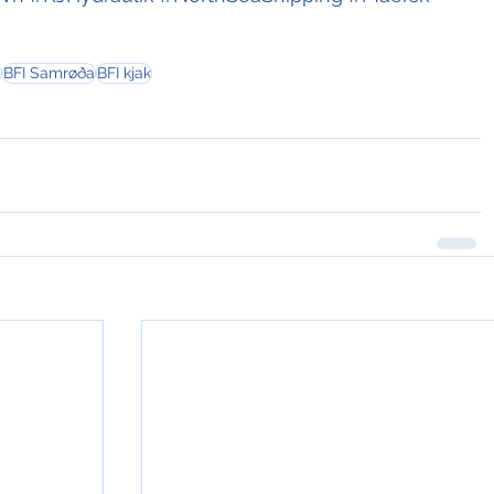
m
BFI Samrøða
BFI kjak