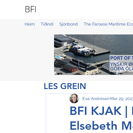
BLUE FAROE ISLANDS
Heim
Tíðindi
Sjónbond
The Faroese Maritime E
LES GREIN
Eva Andrésen
Mar 29, 202
BFI KJAK |
Elsebeth Me