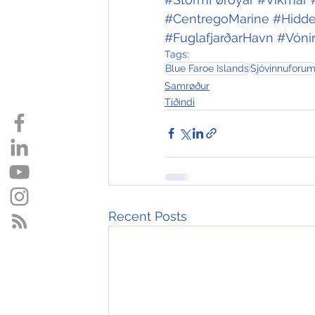
#CentregoMarine
#Hidde
#FuglafjarðarHavn
#Vóni
Tags:
Blue Faroe Islands
Sjóvinnuforu
Samrøður
Tíðindi
Recent Posts