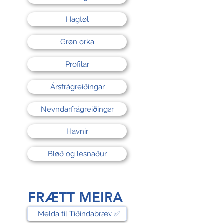
Hagtøl
Grøn orka
Profilar
Ársfrágreiðingar
Nevndarfrágreiðingar
Havnir
Bløð og lesnaður
FRÆTT MEIRA
Melda til Tíðindabræv ✅