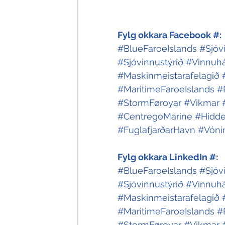
Fylg okkara Facebook #:
#BlueFaroeIslands
#Sjóv
#Sjóvinnustýrið
#Vinnuhá
#Maskinmeistarafelagið
#MaritimeFaroeIslands
#
#StormFøroyar
#Vikmar
#CentregoMarine
#Hidde
#FuglafjarðarHavn
#Vóni
Fylg okkara LinkedIn #:
#BlueFaroeIslands
#Sjóv
#Sjóvinnustýrið
#Vinnuhá
#Maskinmeistarafelagið
#MaritimeFaroeIslands
#
#StormFøroyar
#Vikmar