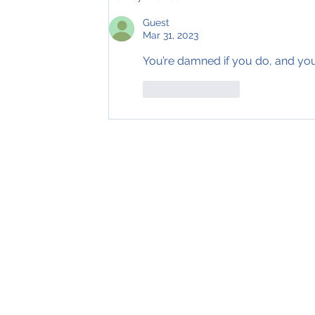
Guest
Tveir royndir sjómenn hátíðarha
Mar 31, 2023
ár hjá Royal Greenland
You’re damned if you do, and you
Like
Reply