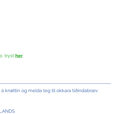
, trýst 
her
t á knøttin og melda teg til okkara tíðindabræv
SLANDS