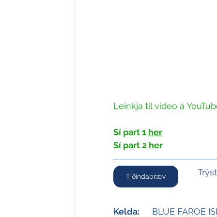
Leinkja til video á YouTube
Sí part 1 
her
Sí part 2 
her
Trýs
Tíðindabræv
Kelda:
	BLUE FAROE I