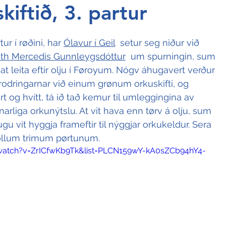
kiftið, 3. partur
tur í røðini, har 
Ólavur í Geil
 setur seg niður við 
th Mercedis Gunnleygsdóttur
 um spurningin, sum 
t leita eftir olju í Føroyum. Nógv áhugavert verður 
rodringarnar við einum grønum orkuskifti, og 
art og hvítt, tá ið tað kemur til umleggingina av 
arliga orkunýtslu. At vit hava enn tørv á olju, sum 
 vit hyggja frameftir til nýggjar orkukeldur. Sera 
 øllum trimum pørtunum. 
watch?v=ZrICfwKb9Tk&list=PLCN159wY-kA0sZCb94hY4-