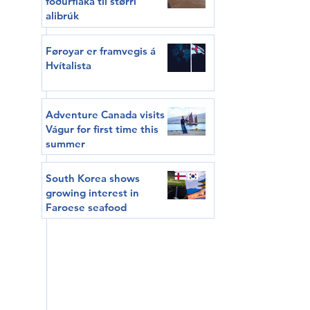
fóðurflaka til størri
alibrúk
Føroyar er framvegis á
Hvítalista
Adventure Canada visits
Vágur for first time this
summer
South Korea shows
growing interest in
Faroese seafood