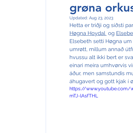
grøna orkus
Updated:
Aug 23, 2023
Hetta er triðji og síðsti par
Høgna Hoydal 
 og 
Elsebe
Elsebeth setti Høgna um a
umrøtt, millum annað útf
hvussu alt ikki bert er sv
einari meira umhvørvis vin
áður, men samstundis mugu
áhugavert og gott kjak í
https://www.youtube.com/
mTJ-lAsfTHL