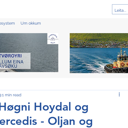
cosystem
Um okkum
3
1 min read
 Høgni Hoydal og
rcedis - Oljan og