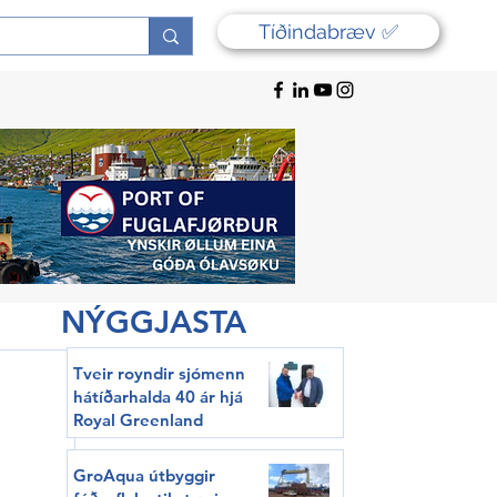
Tíðindabræv ✅
NÝGGJASTA
Tveir royndir sjómenn
hátíðarhalda 40 ár hjá
Royal Greenland
GroAqua útbyggir