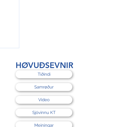
rri
HØVUÐSEVNIR
Tíðindi
Samrøður
Video
Sjóvinnu KT
Meiningar