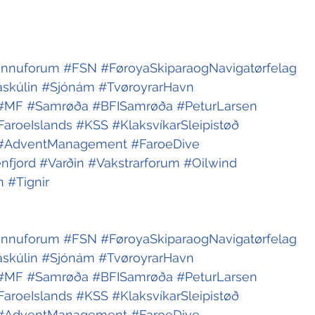
innuforum
#FSN
#FøroyaSkiparaogNavigatørfelag
skúlin
#Sjónám
#TvøroyrarHavn
#MF
#Samrøða
#BFISamrøða
#PeturLarsen
FaroeIslands
#KSS
#KlaksvíkarSleipistøð
#AdventManagement
#FaroeDive
nfjord
#Varðin
#Vakstrarforum
#Oilwind
n
#Tignir
innuforum
#FSN
#FøroyaSkiparaogNavigatørfelag
skúlin
#Sjónám
#TvøroyrarHavn
#MF
#Samrøða
#BFISamrøða
#PeturLarsen
FaroeIslands
#KSS
#KlaksvíkarSleipistøð
#AdventManagement
#FaroeDive