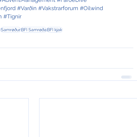
nfjord
#Varðin
#Vakstrarforum
#Oilwind
n
#Tignir
m
Samrøður
BFI Samrøða
BFI kjak