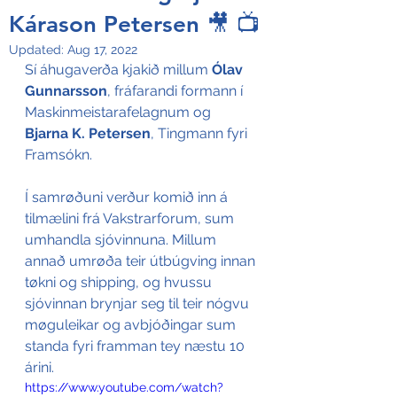
Kárason Petersen 🎥 📺
Updated:
Aug 17, 2022
Sí áhugaverða kjakið millum 
Ólav 
Gunnarsson
, fráfarandi formann í 
M
askinmeistarafelagnum og 
Bjarna K. Petersen
, Tingmann fyri 
Framsókn. 
Í samrøðuni verður komið inn á 
tilmælini frá Vakstrarforum, sum 
umhandla sjóvinnuna. Millum 
annað umrøða teir útbúgving innan 
tøkni og shipping, og hvussu 
sjóvinnan brynjar seg til teir nógvu 
møguleikar og avbjóðingar sum 
standa fyri framman tey næstu 10 
árini. 
https://www.youtube.com/watch?