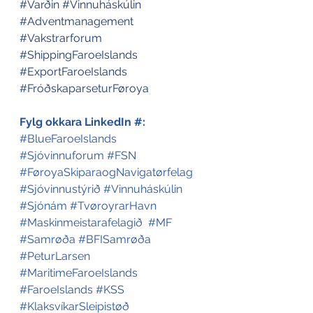
#Varðin
#Vinnuháskúlin
#Adventmanagement
#Vakstrarforum
#ShippingFaroeIslands
#ExportFaroeIslands
#FróðskaparseturFøroya
Fylg okkara LinkedIn #:
#BlueFaroeIslands
#Sjóvinnuforum
#FSN
#FøroyaSkiparaogNavigatørfelag
#Sjóvinnustýrið
#Vinnuháskúlin
#Sjónám
#TvøroyrarHavn
#Maskinmeistarafelagið
#MF
#Samrøða
#BFISamrøða
#PeturLarsen
#MaritimeFaroeIslands
#FaroeIslands
#KSS
#KlaksvíkarSleipistøð