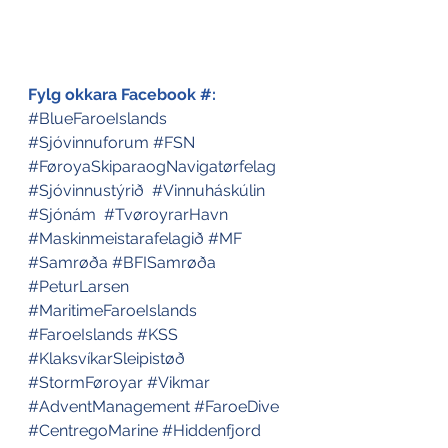
Fylg okkara Facebook #:
#BlueFaroeIslands
#Sjóvinnuforum
#FSN
#FøroyaSkiparaogNavigatørfelag
#Sjóvinnustýrið
#Vinnuháskúlin
#Sjónám
#TvøroyrarHavn
#Maskinmeistarafelagið
#MF
#Samrøða
#BFISamrøða
#PeturLarsen
#MaritimeFaroeIslands
#FaroeIslands
#KSS
#KlaksvíkarSleipistøð
#StormFøroyar
#Vikmar
#AdventManagement
#FaroeDive
#CentregoMarine
#Hiddenfjord