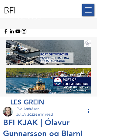
BLUE FAROE
ISLANDS
LES GREIN
Eva Andrésen
Jul 13, 2022
1 min read
BFI KJAK | Ólavur
Gunnarsson og Bjarni