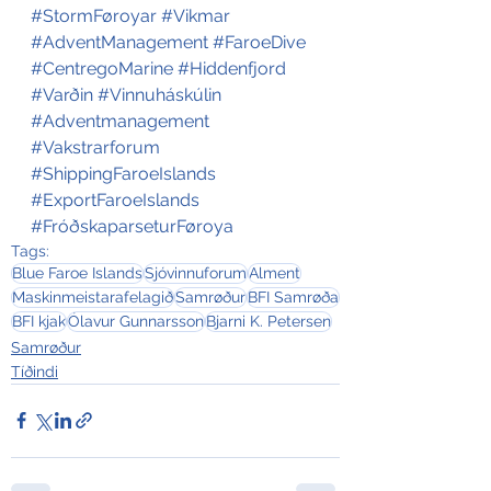
#StormFøroyar
#Vikmar
#AdventManagement
#FaroeDive
#CentregoMarine
#Hiddenfjord
#Varðin
#Vinnuháskúlin
#Adventmanagement
#Vakstrarforum
#ShippingFaroeIslands
#ExportFaroeIslands
#FróðskaparseturFøroya
Tags:
Blue Faroe Islands
Sjóvinnuforum
Alment
Maskinmeistarafelagið
Samrøður
BFI Samrøða
BFI kjak
Ólavur Gunnarsson
Bjarni K. Petersen
Samrøður
Tíðindi