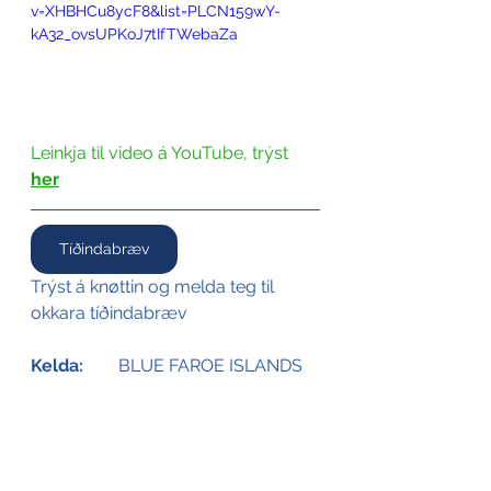
v=XHBHCu8ycF8&list=PLCN159wY-
kA32_ovsUPKoJ7tIfTWebaZa
Leinkja til video á YouTube, trýst 
her
Tíðindabræv
Trýst á knøttin og melda teg til 
okkara tíðindabræv
Kelda:
	BLUE FAROE ISLANDS