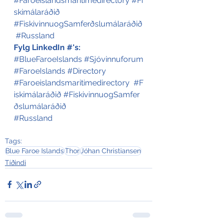
#Faroeislandsmaritimedirectory
#Fi
skimálaráðið
#FiskivinnuogSamferðslumálaráðið
#Russland
Fylg LinkedIn #'s:
#BlueFaroeIslands
#Sjóvinnuforum
#FaroeIslands
#Directory
#Faroeislandsmaritimedirectory
#F
iskimálaráðið
#FiskivinnuogSamfer
ðslumálaráðið
#Russland
Tags:
Blue Faroe Islands
Thor
Jóhan Christiansen
Tíðindi