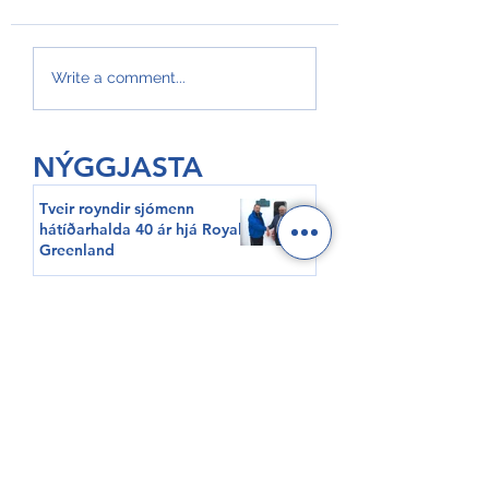
BFI SAMRØÐA |
BFI SAMRØÐA |
Write a comment...
HAVKAPPAR | Martin
HAVKAPPAR | Eyð
Gardar - Mannleysir
Ólason - Vaktarh
boripallar 🎥 📺
við vindmyllur 🎥
NÝGGJASTA
Tveir royndir sjómenn
hátíðarhalda 40 ár hjá Royal
Greenland
GroAqua útbyggir
fóðurflaka til størri alibrúk
Føroyar er framvegis á
Hvítalista