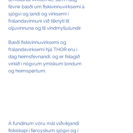
fevnir bæði um fiskivinnuvirksemi á 
sjógvi og landi og virksemi í 
frálandavinnuni við tilknýti til 
oljuvinnuna og til vindmyllulundir.
Bæði fiskivinnuvirksemi og 
frálandavirksemi hjá THOR eru í 
dag heimsfevnandi, og er felagið 
virkið í nógvum ymiskum londum 
og heimspørtum.
Á fundinum vóru mál viðvíkjandi 
fiskiskapi í føroyskum sjógvi og í 