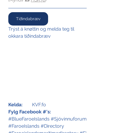
Tíðindabræv
Trýst á knøttin og melda teg til 
okkara tíðindabræv
Kelda:
	KVF.fo
Fylg Facebook #'s:
#BlueFaroeIslands
#Sjóvinnuforum
#FaroeIslands
#Directory