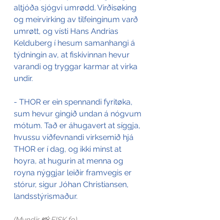
altjóða sjógvi umrødd. Virðisøking 
og meirvirking av tilfeinginum varð 
umrøtt, og vísti Hans Andrias 
Kelduberg í hesum samanhangi á 
týdningin av, at fiskivinnan hevur 
varandi og tryggar karmar at virka 
undir. 
- THOR er ein spennandi fyritøka, 
sum hevur gingið undan á nógvum 
mótum. Tað er áhugavert at síggja, 
hvussu víðfevnandi virksemið hjá 
THOR er í dag, og ikki minst at 
hoyra, at hugurin at menna og 
royna nýggjar leiðir framvegis er 
stórur, sigur Jóhan Christiansen, 
landsstýrismaður.
(Myndir 📸 
FISK.fo
)