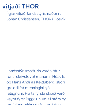
vitjaði THOR
Í gjár vitjaði landsstýrismaðurin, 
Jóhan Christiansen, THOR í Hósvík.
Landsstýrismaðurin varð vístur 
runt í skrivstovuhølunum í Hósvík, 
og Hans Andrias Kelduberg, stjóri, 
greiddi frá menningini hjá 
felagnum. Frá tá fyrsta skipið varð 
keypt fyrst í 1990’unum, til stóra og 
umfatandi virksemið, sum í dag 