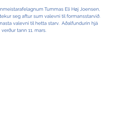
kinmeistarafelagnum Tummas Eli Høj Joensen, 
ekur seg aftur sum valevni til formansstarvið.  
asta valevni til hetta starv.  Aðalfundurin hjá 
erður tann 11. mars.