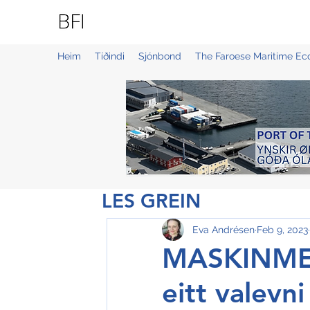
BLUE FAROE ISLANDS
Heim
Tíðindi
Sjónbond
The Faroese Maritime E
LES GREIN
Eva Andrésen
Feb 9, 2023
MASKINMEI
eitt valevni