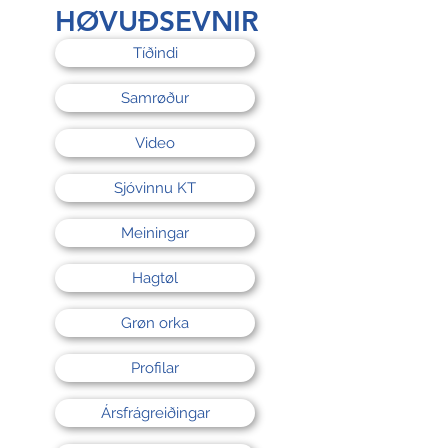
rri
HØVUÐSEVNIR
Tíðindi
Samrøður
Video
Sjóvinnu KT
Meiningar
Hagtøl
Grøn orka
Profilar
Ársfrágreiðingar