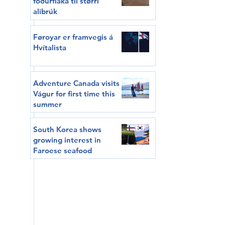
fóðurflaka til størri
alibrúk
Føroyar er framvegis á
Hvítalista
Adventure Canada visits
Vágur for first time this
summer
South Korea shows
growing interest in
Faroese seafood