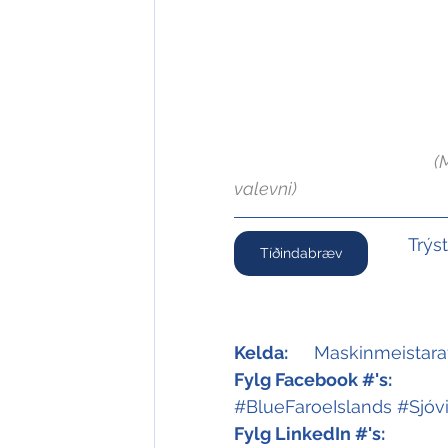
(
valevni
)
Trýs
Tíðindabræv
Kelda:
	Maskinmeistara
Fylg Facebook #'s:
#BlueFaroeIslands
#Sjóv
Fylg LinkedIn #'s: