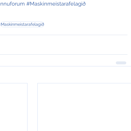
innuforum
#Maskinmeistarafelagið
m
Maskinmeistarafelagið