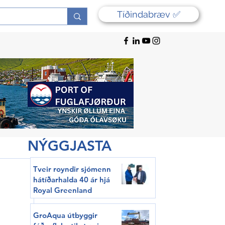
Tíðindabræv ✅
NÝGGJASTA
Tveir royndir sjómenn
hátíðarhalda 40 ár hjá
Royal Greenland
GroAqua útbyggir