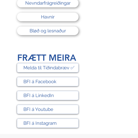
Nevndarfrágreiðingar
Havnir
Bløð og lesnaður
FRÆTT MEIRA
Melda til Tíðindabræv ✅
BFI á Facebook
BFI á LinkedIn
BFI á Youtube
BFI á Instagram