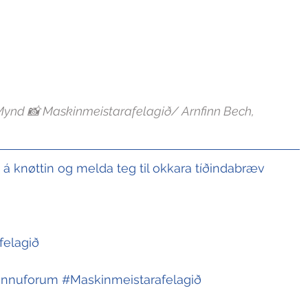
Mynd 📸 Maskinmeistarafelagið/ Arnfinn Bech, 
t á knøttin og melda teg til okkara tíðindabræv
felagið
innuforum
#Maskinmeistarafelagið