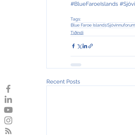
#BlueFaroeIslands
#Sjóv
Tags:
Blue Faroe Islands
Sjóvinnuforu
Tíðindi
Recent Posts