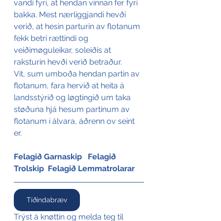
vandi fyri, at hendan vinnan fer fyri 
bakka. Mest nærliggjandi hevði 
verið, at hesin parturin av flotanum 
fekk betri rættindi og 
veiðimøguleikar, soleiðis at 
raksturin hevði verið betraður.
Vit, sum umboða hendan partin av 
flotanum, fara hervið at heita á 
landsstýrið og løgtingið um taka 
støðuna hjá hesum partinum av 
flotanum í álvara, áðrenn ov seint 
er.
Felagið Garnaskip   Felagið 
Trolskip  Felagið Lemmatrolarar
Tíðindabræv
Trýst á knøttin og melda teg til 