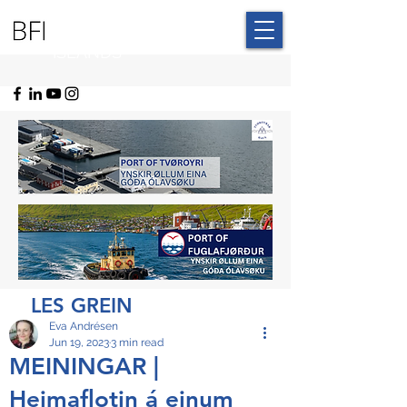
BLUE FAROE
ISLANDS
LES GREIN
Eva Andrésen
Jun 19, 2023
3 min read
MEININGAR |
Heimaflotin á einum