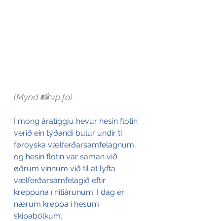
(Mynd 📸 vp.fo
)
Í mong áratíggju hevur hesin flotin 
verið ein týðandi bulur undir tí 
føroyska vælferðarsamfelagnum, 
og hesin flotin var saman við 
øðrum vinnum við til at lyfta 
vælferðarsamfelagið eftir 
kreppuna í nítiárunum. Í dag er 
nærum kreppa í hesum 
skipabólkum.