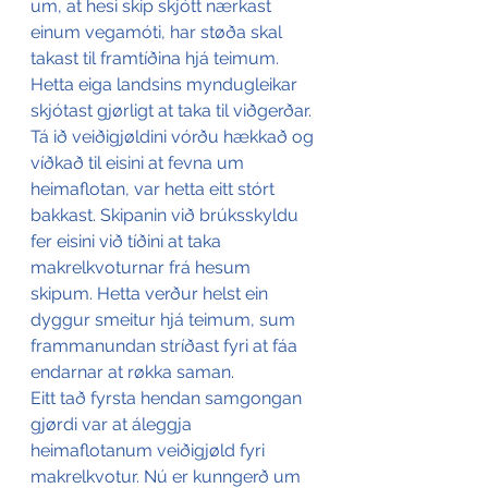
um, at hesi skip skjótt nærkast 
einum vegamóti, har støða skal 
takast til framtíðina hjá teimum. 
Hetta eiga landsins myndugleikar 
skjótast gjørligt at taka til viðgerðar.
Tá ið veiðigjøldini vórðu hækkað og 
víðkað til eisini at fevna um 
heimaflotan, var hetta eitt stórt 
bakkast. Skipanin við brúksskyldu 
fer eisini við tíðini at taka 
makrelkvoturnar frá hesum 
skipum. Hetta verður helst ein 
dyggur smeitur hjá teimum, sum 
frammanundan stríðast fyri at fáa 
endarnar at røkka saman.
Eitt tað fyrsta hendan samgongan 
gjørdi var at áleggja 
heimaflotanum veiðigjøld fyri 
makrelkvotur. Nú er kunngerð um 