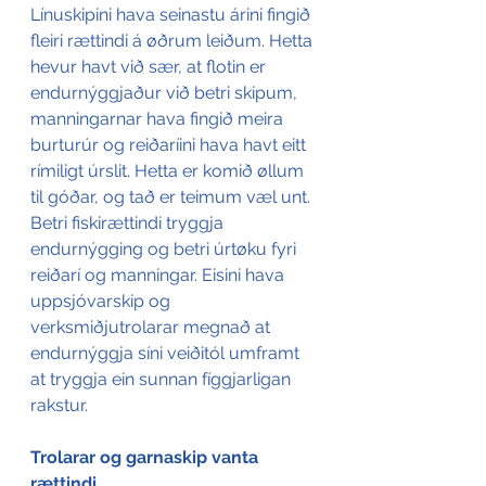
Línuskipini hava seinastu árini fingið 
fleiri rættindi á øðrum leiðum. Hetta 
hevur havt við sær, at flotin er 
endurnýggjaður við betri skipum, 
manningarnar hava fingið meira 
burturúr og reiðaríini hava havt eitt 
rímiligt úrslit. Hetta er komið øllum 
til góðar, og tað er teimum væl unt.
Betri fiskirættindi tryggja 
endurnýgging og betri úrtøku fyri 
reiðarí og manningar. Eisini hava 
uppsjóvarskip og 
verksmiðjutrolarar megnað at 
endurnýggja síni veiðitól umframt 
at tryggja ein sunnan fíggjarligan 
rakstur.
Trolarar og garnaskip vanta 
rættindi