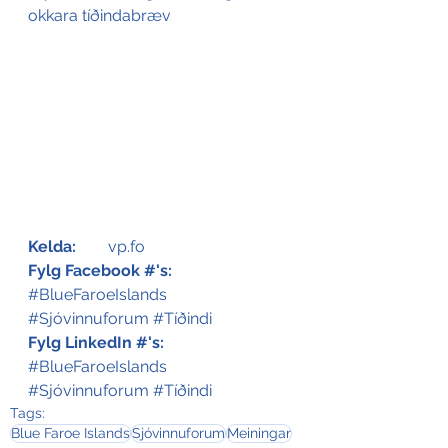
okkara tíðindabræv
Kelda:
	vp.fo 
Fylg Facebook #'s:
#BlueFaroeIslands
#Sjóvinnuforum
#Tíðindi
Fylg LinkedIn #'s:
#BlueFaroeIslands
#Sjóvinnuforum
#Tíðindi
Tags:
Blue Faroe Islands
Sjóvinnuforum
Meiningar