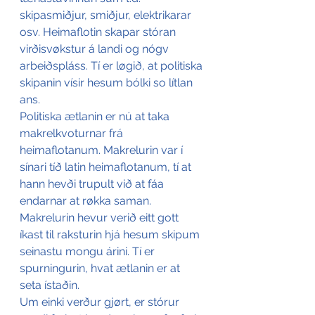
skipasmiðjur, smiðjur, elektrikarar 
osv. Heimaflotin skapar stóran 
virðisvøkstur á landi og nógv 
arbeiðspláss. Tí er løgið, at politiska 
skipanin vísir hesum bólki so lítlan 
ans.
Politiska ætlanin er nú at taka 
makrelkvoturnar frá 
heimaflotanum. Makrelurin var í 
sínari tíð latin heimaflotanum, tí at 
hann hevði trupult við at fáa 
endarnar at røkka saman. 
Makrelurin hevur verið eitt gott 
íkast til raksturin hjá hesum skipum 
seinastu mongu árini. Tí er 
spurningurin, hvat ætlanin er at 
seta ístaðin.
Um einki verður gjørt, er stórur 