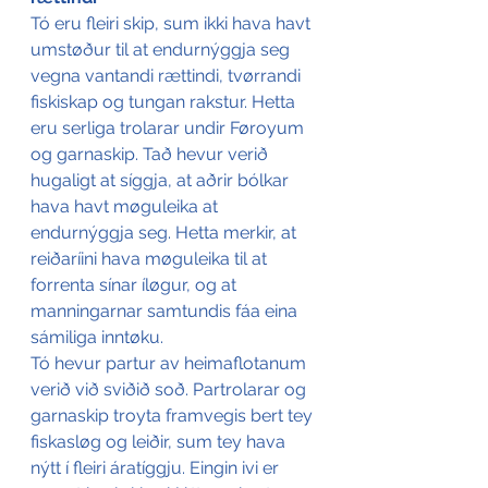
Tó eru fleiri skip, sum ikki hava havt 
umstøður til at endurnýggja seg 
vegna vantandi rættindi, tvørrandi 
fiskiskap og tungan rakstur. Hetta 
eru serliga trolarar undir Føroyum 
og garnaskip. Tað hevur verið 
hugaligt at síggja, at aðrir bólkar 
hava havt møguleika at 
endurnýggja seg. Hetta merkir, at 
reiðaríini hava møguleika til at 
forrenta sínar íløgur, og at 
manningarnar samtundis fáa eina 
sámiliga inntøku.
Tó hevur partur av heimaflotanum 
verið við sviðið soð. Partrolarar og 
garnaskip troyta framvegis bert tey 
fiskasløg og leiðir, sum tey hava 
nýtt í fleiri áratíggju. Eingin ivi er 