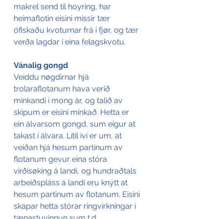
makrel send til hoyring, har 
heimaflotin eisini missir tær 
ófiskaðu kvoturnar frá í fjør, og tær 
verða lagdar í eina felagskvotu.
Vánalig gongd
Veiddu nøgdirnar hjá 
trolaraflotanum hava verið 
minkandi í mong ár, og talið av 
skipum er eisini minkað. Hetta er 
ein álvarsom gongd, sum eigur at 
takast í álvara. Lítil ivi er um, at 
veiðan hjá hesum partinum av 
flotanum gevur eina stóra 
virðisøking á landi, og hundraðtals 
arbeiðspláss á landi eru knýtt at 
hesum partinum av flotanum. Eisini 
skapar hetta stórar ringvirkningar í 
tænastuvinnun sum t.d. 