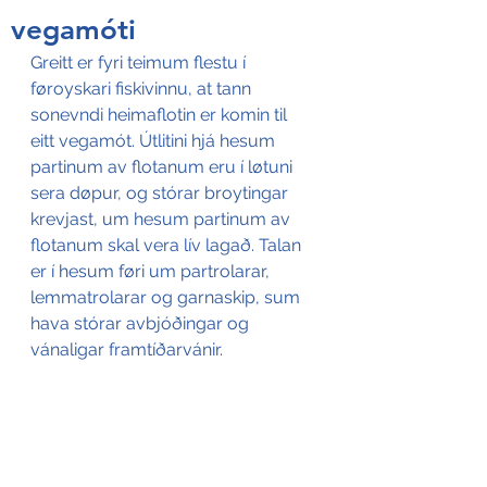
vegamóti
Greitt er fyri teimum flestu í 
føroyskari fiskivinnu, at tann 
sonevndi heimaflotin er komin til 
eitt vegamót. Útlitini hjá hesum 
partinum av flotanum eru í løtuni 
sera døpur, og stórar broytingar 
krevjast, um hesum partinum av 
flotanum skal vera lív lagað. Talan 
er í hesum føri um partrolarar, 
lemmatrolarar og garnaskip, sum 
hava stórar avbjóðingar og 
vánaligar framtíðarvánir.